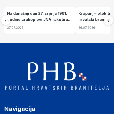
Na današnji dan 27. srpnja 1991.
Krapanj – otok tiš
godine zrakoplovi JNA raketirali
hrvatski branitelj
‹
›
su vojarnu i obučni centar "Nikola
pronalaze mir
27.07.2026
26.07.2026
Šubić Zrinski" popularno zvanu
"Opatovačka pustara"
Navigacija