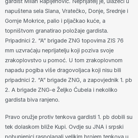
gardist Milan Rapljenović. Neprijatelj je, ulazeći u
napuštena sela Slana, Vratečko, Donje, Srednje i
Gornje Mokrice, palio i pljačkao kuće, a
topništvom granatirao položaje gardista.
Pripadnici 2. “A” brigade ZNG topovima ZIS 76
mm uzvraćaju neprijatelju koji poziva svoje
zrakoplovstvo u pomoć. U tom zrakoplovnom
napadu pogiba više dragovoljaca koji nisu bili
pripadnici 2. “A” brigade ZNG, a zapovjednik 1. pb
2. A brigade ZNG-e Željko Ćubela i nekoliko
gardista biva ranjeno.
Pravo oružje protiv tenkova gardisti 1. pb dobili su
tek dolaskom bliže Kupi. Ovdje su JNA i srpski
pobunjenici raspolagali velikim brojem tenkova u