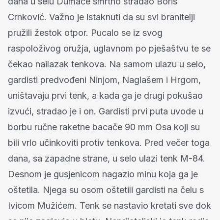
dana u selu Dumače smrtno stradao Boris
Crnković. Važno je istaknuti da su svi branitelji
pružili žestok otpor. Pucalo se iz svog
raspoloživog oružja, uglavnom po pješaštvu te se
čekao nailazak tenkova. Na samom ulazu u selo,
gardisti predvođeni Ninjom, Naglašem i Hrgom,
uništavaju prvi tenk, a kada ga je drugi pokušao
izvući, stradao je i on. Gardisti prvi puta uvode u
borbu ručne raketne bacače 90 mm Osa koji su
bili vrlo učinkoviti protiv tenkova. Pred večer toga
dana, sa zapadne strane, u selo ulazi tenk M-84.
Desnom je gusjenicom nagazio minu koja ga je
oštetila. Njega su osom oštetili gardisti na čelu s
Ivicom Mužićem. Tenk se nastavio kretati sve dok