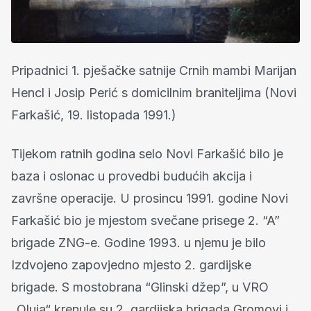
Pripadnici 1. pješačke satnije Crnih mambi Marijan
Hencl i Josip Perić s domicilnim braniteljima (Novi
Farkašić, 19. listopada 1991.)
Tijekom ratnih godina selo Novi Farkašić bilo je
baza i oslonac u provedbi budućih akcija i
završne operacije. U prosincu 1991. godine Novi
Farkašić bio je mjestom svečane prisege 2. “A”
brigade ZNG-e. Godine 1993. u njemu je bilo
Izdvojeno zapovjedno mjesto 2. gardijske
brigade. S mostobrana “Glinski džep”, u VRO
„Oluja“ krenule su 2. gardijska brigada Gromovi i