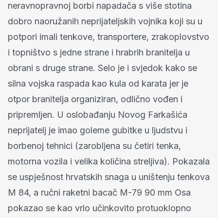
neravnopravnoj borbi napadača s više stotina
dobro naoružanih neprijateljskih vojnika koji su u
potpori imali tenkove, transportere, zrakoplovstvo
i topništvo s jedne strane i hrabrih branitelja u
obrani s druge strane. Selo je i svjedok kako se
silna vojska raspada kao kula od karata jer je
otpor branitelja organiziran, odlično vođen i
pripremljen. U oslobađanju Novog Farkašića
neprijatelj je imao goleme gubitke u ljudstvu i
borbenoj tehnici (zarobljena su četiri tenka,
motorna vozila i velika količina streljiva). Pokazala
se uspješnost hrvatskih snaga u uništenju tenkova
M 84, a ručni raketni bacač M-79 90 mm Osa
pokazao se kao vrlo učinkovito protuoklopno