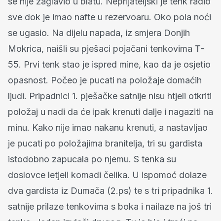
se nije zaglavio u blatu. Neprijateljski je tenk radio
sve dok je imao nafte u rezervoaru. Oko pola noći
se ugasio. Na dijelu napada, iz smjera Donjih
Mokrica, naišli su pješaci pojačani tenkovima T-
55. Prvi tenk stao je ispred mine, kao da je osjetio
opasnost. Počeo je pucati na položaje domaćih
ljudi. Pripadnici 1. pješačke satnije nisu htjeli otkriti
položaj u nadi da će ipak krenuti dalje i nagaziti na
minu. Kako nije imao nakanu krenuti, a nastavljao
je pucati po položajima branitelja, tri su gardista
istodobno zapucala po njemu. S tenka su
doslovce letjeli komadi čelika. U ispomoć dolaze
dva gardista iz Dumača (2.ps) te s tri pripadnika 1.
satnije prilaze tenkovima s boka i nailaze na još tri