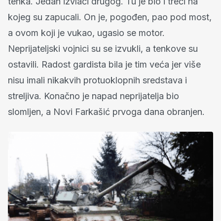
tenka. Jedan izvlači drugog. Tu je bio i treći na
kojeg su zapucali. On je, pogođen, pao pod most,
a ovom koji je vukao, ugasio se motor.
Neprijateljski vojnici su se izvukli, a tenkove su
ostavili. Radost gardista bila je tim veća jer više
nisu imali nikakvih protuoklopnih sredstava i
streljiva. Konačno je napad neprijatelja bio
slomljen, a Novi Farkašić prvoga dana obranjen.