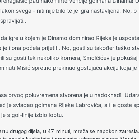
 prenaglasio pad nakon intervencije golmana Dinama! U 
nakon svega - niti nije bilo te je igra nastavljena. No, o
spravljati...
da igre u kojem je Dinamo dominirao Rijeka je usposta
 je i ona počela prijetiti. No, gosti su također teško st
ili su gosti tek nekoliko kornera, Smolčićev je pokušaj 
 minuti Mišić spretno prekinuo gostujuću akciju koja je 
nsa prvog poluvremena stvorena je u nadoknadi. Udar
eć je svladao golmana Rijeke Labrovića, ali je goste s
 je s gol-linije izbio loptu.
rtu drugog dijela, u 47. minuti, mreža se napokon zatresl