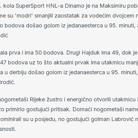
4. kola SuperSport HNL-a Dinamo je na Maksimiru pobi
me su 'modri' smanjili zaostatak za vodećim dvojcem na
o bodova došao golom iz jedanaesterca u 95. minuti, a 
odić
stala prva i ima 50 bodova. Drugi Hajduk ima 49, dok j
s 47 bodova uz to što aktualni prvak ima utakmicu man
 u derbiju došao golom iz jedanaesterca u 95. minuti, 
Brodić.
ogometaši Rijeke žustro i energično otvorili utakmicu
zo primirio gostujući pritisak. Domaći nogometaši name
dominirali su u posjedu, no gostujući golman Labrović n
snosti.