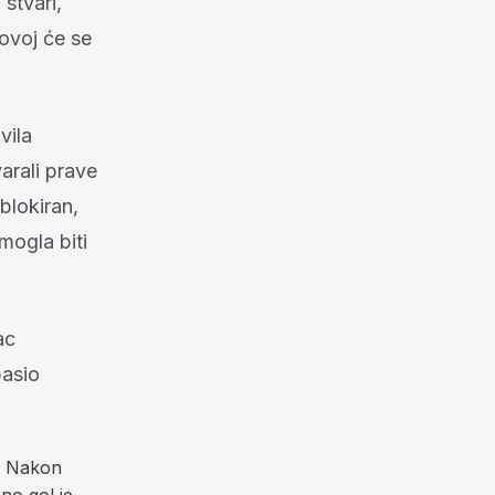
stvari,
 ovoj će se
vila
varali prave
blokiran,
mogla biti
ac
pasio
a. Nakon