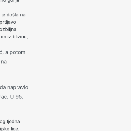
no gol je
 je došla na
prtljavo
ozbiljna
m iz blizine,
ić, a potom
e na
oda napravio
rac. U 95.
vog tjedna
jske lige.