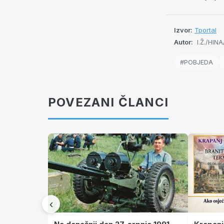
Izvor:
Tportal
Autor:
I.Ž./HIN
#POBJEDA
POVEZANI ČLANCI
‹