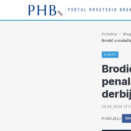
›
Početna
Blog
Brodić u sudačk
VIJESTI
Brodi
penal
derbi
25.02.2024 17:2
PODIJELI:
FA