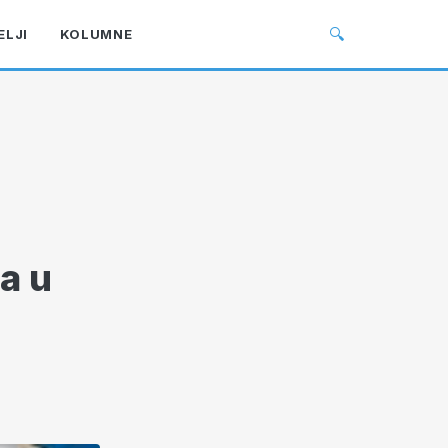
🔍
ELJI
KOLUMNE
a u