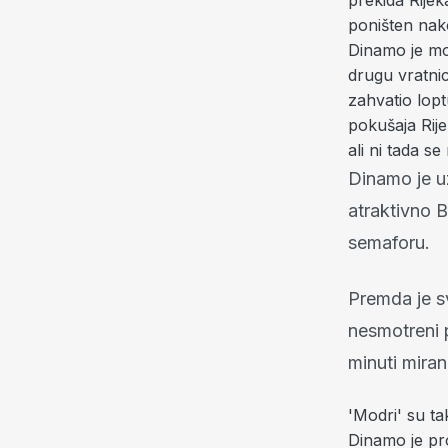
prekida Rijek
poništen nak
Dinamo je mor
drugu vratnic
zahvatio lopt
pokušaja Rij
ali ni tada se
Dinamo je uz
atraktivno Ba
semaforu.
Premda je s
nesmotreni 
minuti miran
'Modri' su ta
Dinamo je pro