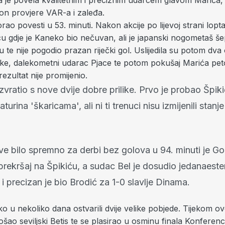
a je povela kvalitetnim i preciznim udarcem glavom Marića, 
on provjere VAR-a i zaleđa.
ao povesti u 53. minuti. Nakon akcije po lijevoj strani lopta
u gdje je Kaneko bio nečuvan, ali je japanski nogometaš še
u te nije pogodio prazan riječki gol. Uslijedila su potom dva 
eke, dalekometni udarac Pjace te potom pokušaj Marića peto
 rezultat nije promijenio.
vratio s nove dvije dobre prilike. Prvo je probao Špik
turina 'škaricama', ali ni ti trenuci nisu izmijenili stanj
ve bilo spremno za derbi bez golova u 94. minuti je G
prekršaj na Špikiću, a sudac Bel je dosudio jedanaeste
 i precizan je bio Brodić za 1-0 slavlje Dinama.
ko u nekoliko dana ostvarili dvije velike pobjede. Tijekom o
šao seviljski Betis te se plasirao u osminu finala Konferenci