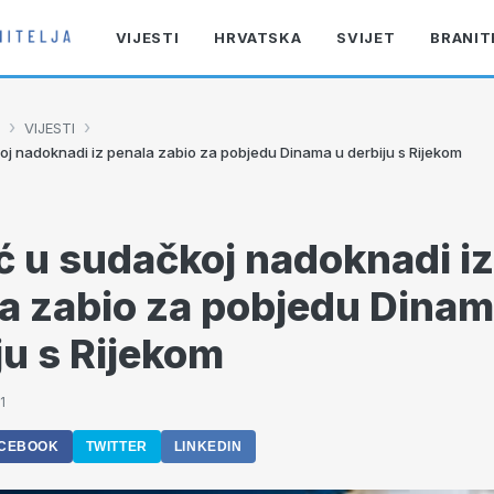
VIJESTI
HRVATSKA
SVIJET
BRANIT
›
›
VIJESTI
oj nadoknadi iz penala zabio za pobjedu Dinama u derbiju s Rijekom
ć u sudačkoj nadoknadi iz
a zabio za pobjedu Dinam
ju s Rijekom
1
CEBOOK
TWITTER
LINKEDIN