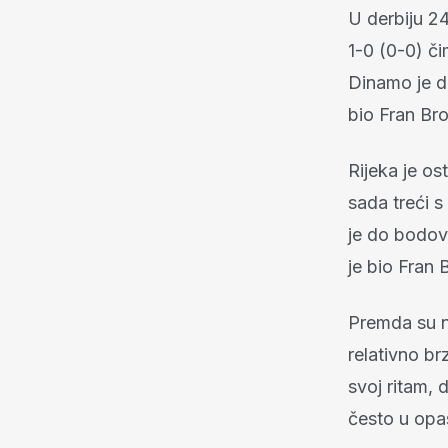
U derbiju 2
1-0 (0-0) či
Dinamo je d
bio Fran Br
Rijeka je o
sada treći 
je do bodova
je bio Fran 
Premda su n
relativno br
svoj ritam, 
često u opa