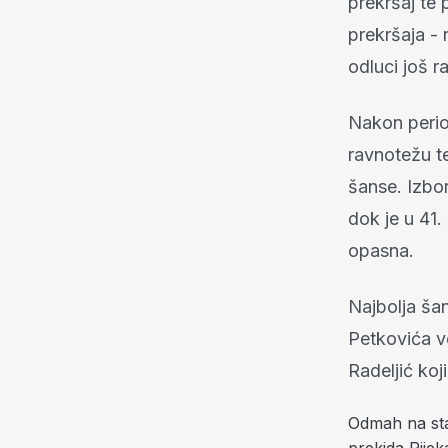
prekršaj te
prekršaja - 
odluci još ra
Nakon perio
ravnotežu te
šanse. Izbor
dok je u 41.
opasna.
Najbolja ša
Petkovića v
Radeljić koji
Odmah na sta