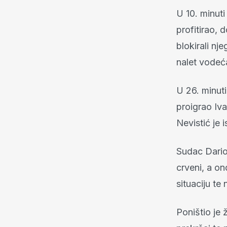
U 10. minut
profitirao, 
blokirali nj
nalet vodeća
U 26. minuti
proigrao Iv
Nevistić je 
Sudac Dario 
crveni, a on
situaciju te
Poništio je 