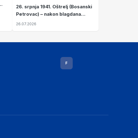
26. srpnja 1941. Oštrelj (Bosanski
Petrovac) – nakon blagdana
Svete Ane izvršen napad srpskih
26.07.2026
ustanika na vlak s ženama i
djecom
F