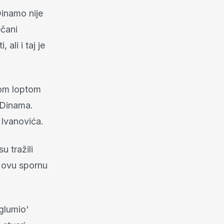
Dinamo nije
ečani
ali i taj je
ugom loptom
 Dinama.
 Ivanovića.
u tražili
i ovu spornu
dglumio'