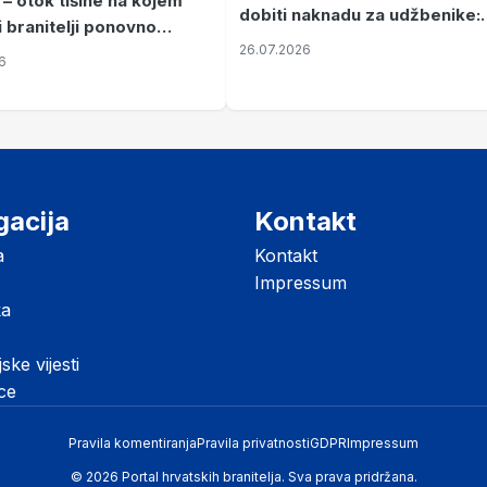
 – otok tišine na kojem
dobiti naknadu za udžbenike:
i branitelji ponovno
zahtjevi se podnose do 31.
26.07.2026
ze mir
6
listopada
gacija
Kontakt
a
Kontakt
Impressum
ka
jske vijesti
ice
Pravila komentiranja
Pravila privatnosti
GDPR
Impressum
© 2026 Portal hrvatskih branitelja. Sva prava pridržana.