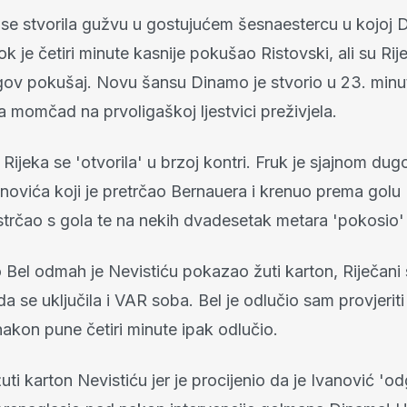
i se stvorila gužvu u gostujućem šesnaestercu u kojoj 
dok je četiri minute kasnije pokušao Ristovski, ali su Rij
egov pokušaj. Novu šansu Dinamo je stvorio u 23. minuti, 
 momčad na prvoligaškoj ljestvici preživjela.
 Rijeka se 'otvorila' u brzoj kontri. Fruk je sjajnom d
anovića koji je pretrčao Bernauera i krenuo prema golu
istrčao s gola te na nekih dvadesetak metara 'pokosio'
Bel odmah je Nevistiću pokazao žuti karton, Riječani s
da se uključila i VAR soba. Bel je odlučio sam provjerit
 nakon pune četiri minute ipak odlučio.
žuti karton Nevistiću jer je procijenio da je Ivanović 'o