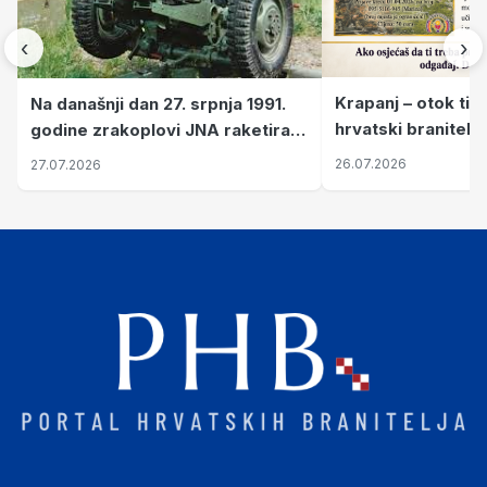
‹
›
Krapanj – otok tiš
Na današnji dan 27. srpnja 1991.
hrvatski branitelj
godine zrakoplovi JNA raketirali
pronalaze mir
su vojarnu i obučni centar "Nikola
26.07.2026
27.07.2026
Šubić Zrinski" popularno zvanu
"Opatovačka pustara"