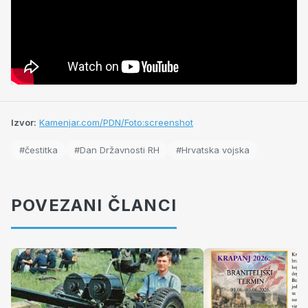
Izvor:
Kamenjar.com/PDN/Foto:screenshot
#čestitka
#Dan Državnosti RH
#Hrvatska vojska
POVEZANI ČLANCI