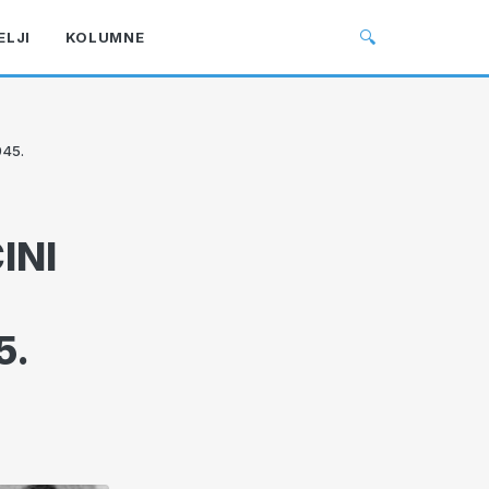
🔍
ELJI
KOLUMNE
945.
INI
5.