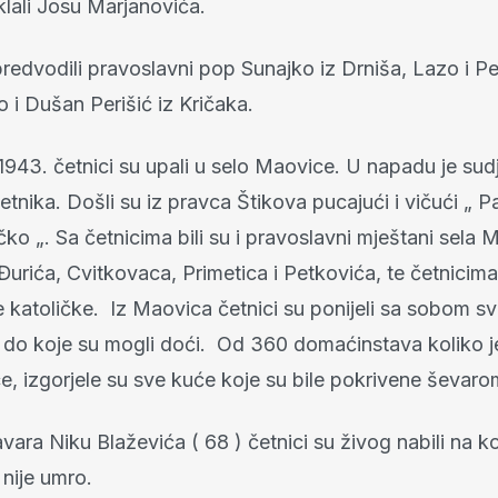
klali Josu Marjanovića.
redvodili pravoslavni pop Sunajko iz Drniša, Lazo i Pe
 i Dušan Perišić iz Kričaka.
 1943. četnici su upali u selo Maovice. U napadu je su
tnika. Došli su iz pravca Štikova pucajući i vičući „ Pali
ičko „. Sa četnicima bili su i pravoslavni mještani sela 
Đurića, Cvitkovaca, Primetica i Petkovića, te četnicima
 katoličke. Iz Maovica četnici su ponijeli sa sobom s
u do koje su mogli doći. Od 360 domaćinstava koliko je
e, izgorjele su sve kuće koje su bile pokrivene ševaro
ara Niku Blaževića ( 68 ) četnici su živog nabili na kol
 nije umro.