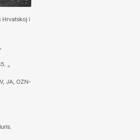
 Hrvatskoj i
„
5. „
NOV, JA, OZN-
uris.