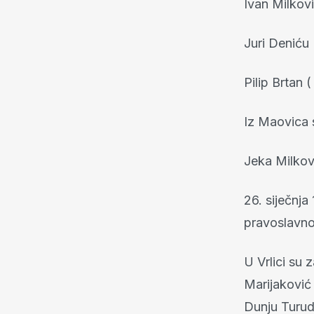
Ivan Milkovi
Juri Deniću 
Pilip Brtan (
Iz Maovica s
Jeka Milkovi
26. siječnja 
pravoslavnoj
U Vrlici su 
Marijaković 
Dunju Turudi