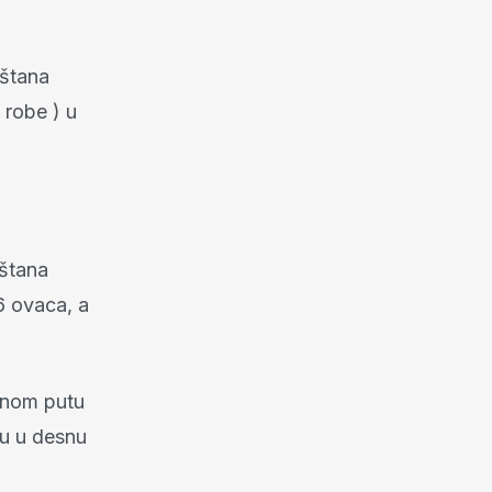
eštana
 robe ) u
eštana
86 ovaca, a
avnom putu
su u desnu
.