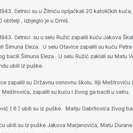
 1943. četnici su u Žitniću opljačkali 20 katoličkih kuća,
0 obitelji , izbjeglo je u Drniš.
 1943. četnici su u selu Ružić zapalili kuću Jakova Škali
i Šimuna Eleza. U selu Otavice zapalili su kuću Petra
vog bacili Šimuna Eleza . U selu Ružić zaklali su Matu V
du ubili iz puške.
ce zapalili su Državnu osnovnu školu. Iliji Meštroviću (
 Meštrovića, zapalili su kuću i živog ga bacili u vatru.
vić ( 6 ) ubili su iz puške. Matiju Gabrilovića živog bac
cu ubili su iz puške Jakova Marjanovića, Matu Durana