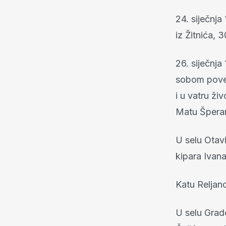
24. siječnja
iz Žitnića, 3
26. siječnja
sobom povel
i u vatru ži
Matu Šperan
U selu Otavi
kipara Ivana
Katu Reljano
U selu Grad