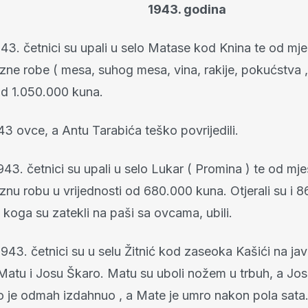
1943. godina
1943. četnici su upali u selo Matase kod Knina te od mj
azne robe ( mesa, suhog mesa, vina, rakije, pokućstva ,
od 1.050.000 kuna.
i 43 ovce, a Antu Tarabića teško povrijedili.
1943. četnici su upali u selo Lukar ( Promina ) te od mj
aznu robu u vrijednosti od 680.000 kuna. Otjerali su i 
koga su zatekli na paši sa ovcama, ubili.
 1943. četnici su u selu Žitnić kod zaseoka Kašići na j
 Matu i Josu Škaro. Matu su uboli nožem u trbuh, a Jo
o je odmah izdahnuo , a Mate je umro nakon pola sata