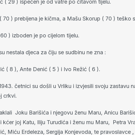
ć ( 29 ) ispečen je od vatre po čitavom tijelu.
( 70 ) prebijena je kičma, a Mašu Skorup ( 70 ) teško su
 60 ) izboden je po cijelom tijelu.
u nestala djeca za čiju se sudbinu ne zna :
ć ( 8 ), Ante Denić ( 5 ) i Ivo Režić ( 6 ).
1943. četnici su došli u Vrliku i izvjesili svoju zastavu n
 crkvi.
zaklali Joku Barišića i njegovu ženu Maru, Anicu Bariši
i kćer joj Katu, Iliju Turudića i ženu mu Maru, Petra Vr
ć, Miću Erdeleza, Sergija Konjevoda, te pravoslavce ,