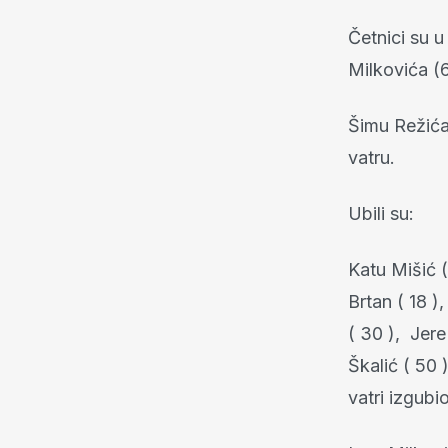
Četnici su u
Milkovića (6
Šimu Režića 
vatru.
Ubili su:
Katu Mišić (
Brtan ( 18 ),
( 30 ), Jere
Škalić ( 50 
vatri izgubio