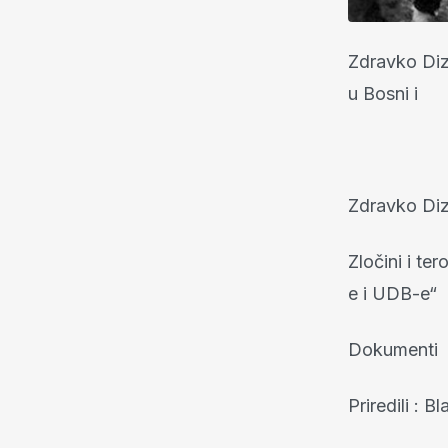
Zdravko Dizd
u Bosni i
Herc
Zdravko Dizd
Zločini i te
e i UDB-e“
Dokumenti
Priredili : 