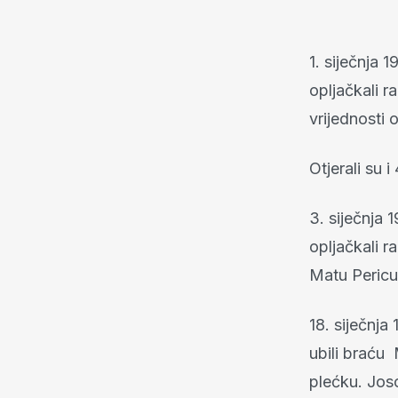
1. siječnja 
opljačkali r
vrijednosti 
Otjerali su 
3. siječnja 
opljačkali r
Matu Pericu 
18. siječnja
ubili braću
plećku. Jos