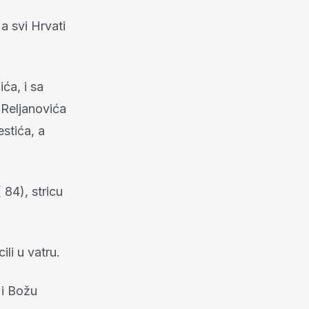
 a svi Hrvati
ća, i sa
 Reljanovića
estića, a
 84), stricu
ili u vatru.
 i Božu