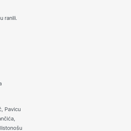
 ranili.
a
ć, Pavicu
ančića,
 listonošu