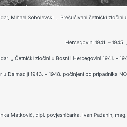
ar, Mihael Sobolevski „ Prešućivani četnički zločini u
egovini 1941. – 1945. 
ar „ Četnički zločini u Bosni i Hercegovini 1941. – 194
ror u Dalmaciji 1943. – 1948. počinjeni od pripadnika 
Blanka Matković, dipl. povjesničarka, Ivan Pažanin, mag.i