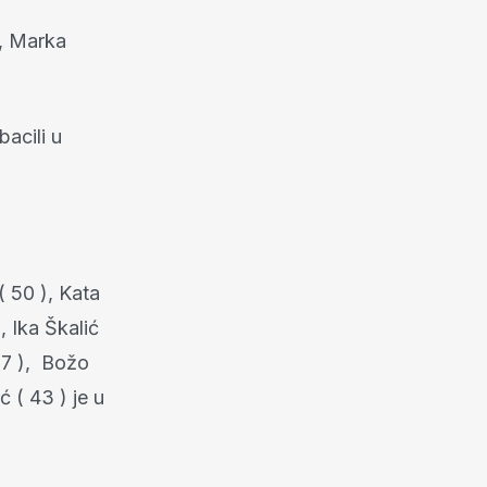
 , Marka
bacili u
( 50 ), Kata
, Ika Škalić
 37 ), Božo
ć ( 43 ) je u