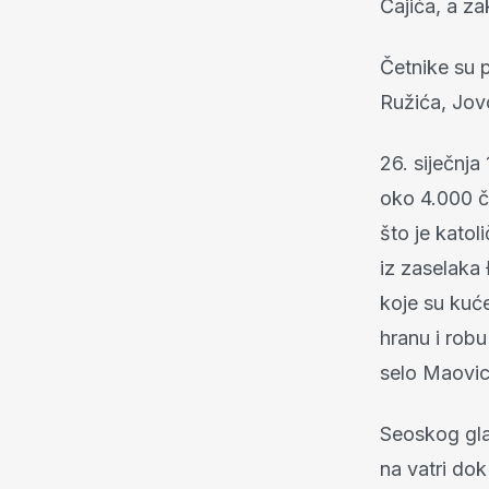
Čajića, a za
Četnike su p
Ružića, Jovo
26. siječnja
oko 4.000 če
što je katol
iz zaselaka 
koje su kuće
hranu i rob
selo Maovic
Seoskog glav
na vatri dok