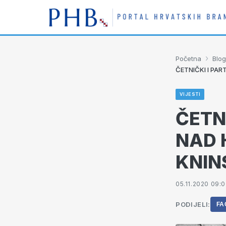
›
Početna
Blog
ČETNIČKI I PAR
VIJESTI
ČETNI
NAD 
KNINS
05.11.2020 09:
PODIJELI:
FA