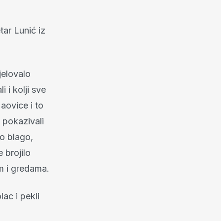
tar Lunić iz
djelovalo
 i kolji sve
Maovice i to
 pokazivali
vo blago,
 brojilo
m i gredama.
ac i pekli