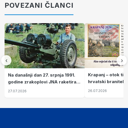
POVEZANI ČLANCI
‹
›
Krapanj – otok tiš
Na današnji dan 27. srpnja 1991.
hrvatski branitelj
godine zrakoplovi JNA raketirali
pronalaze mir
su vojarnu i obučni centar "Nikola
26.07.2026
27.07.2026
Šubić Zrinski" popularno zvanu
"Opatovačka pustara"