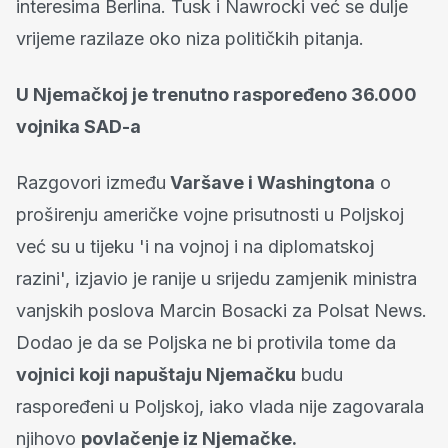
interesima Berlina. Tusk i Nawrocki već se dulje
vrijeme razilaze oko niza političkih pitanja.
U Njemačkoj je trenutno raspoređeno 36.000
vojnika SAD-a
Razgovori između
Varšave i Washingtona
o
proširenju američke vojne prisutnosti u Poljskoj
već su u tijeku 'i na vojnoj i na diplomatskoj
razini', izjavio je ranije u srijedu zamjenik ministra
vanjskih poslova Marcin Bosacki za Polsat News.
Dodao je da se Poljska ne bi protivila tome da
vojnici koji napuštaju Njemačku
budu
raspoređeni u Poljskoj, iako vlada nije zagovarala
njihovo
povlačenje iz Njemačke.