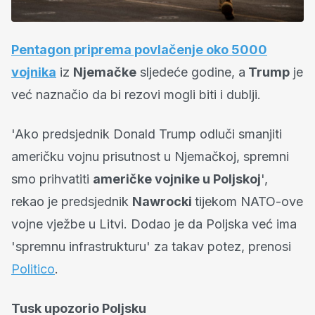
Pentagon priprema povlačenje oko 5000
vojnika
iz
Njemačke
sljedeće godine, a
Trump
je
već naznačio da bi rezovi mogli biti i dublji.
'Ako predsjednik Donald Trump odluči smanjiti
američku vojnu prisutnost u Njemačkoj, spremni
smo prihvatiti
američke vojnike u Poljskoj
',
rekao je predsjednik
Nawrocki
tijekom NATO-ove
vojne vježbe u Litvi. Dodao je da Poljska već ima
'spremnu infrastrukturu' za takav potez, prenosi
Politico
.
Tusk upozorio Poljsku