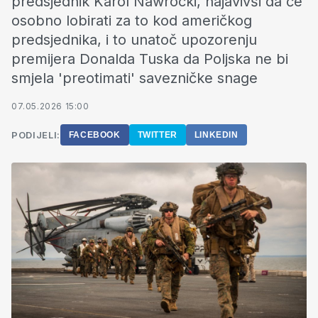
predsjednik Karol Nawrocki, najavivši da će
osobno lobirati za to kod američkog
predsjednika, i to unatoč upozorenju
premijera Donalda Tuska da Poljska ne bi
smjela 'preotimati' savezničke snage
07.05.2026 15:00
PODIJELI:
FACEBOOK
TWITTER
LINKEDIN