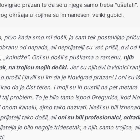
Novigrad prazan te da se u njega samo treba “ušetati”.
og okršaja u kojima su im naneseni veliki gubici.
o, prvo kada smo mi došli, ja sam tek postavljao priču
obranu od napada, ali neprijatelji su već prišli, ovi o
 „knindže”. Oni su došli s puškama o ramenu,
njih
ak, na trojicu mojih dečki.
Jer su njihovi izvidnici rani
o prošli i javili su im da je Novigrad prazan! I oni su iš
kao da je čist teren. I moji su ih pustili na pet metara.
ili taj problem. To je bilo tamo ispod Gregurića, kod N
 onom kanalu, ajmo tako nazvati. Naši su bili iznenađ
rijatelji tako došli, ali
oni su bili profesionalci, odradi
atelja je bilo negdje tridesetak, a njih samo trojica, al
i.