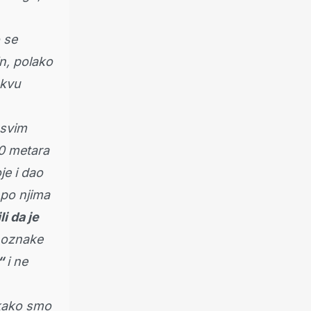
 se
in, polako
akvu
 svim
0 metara
je i dao
 po njima
i da je
i oznake
e“
i ne
 kako smo