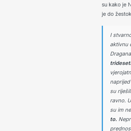
su kako je 
je do žestok
I stvarn
aktivnu 
Dragana,
trideset
vjerojatn
naprijed 
su riješ
ravno. U
su im nep
to.
Neprij
prednost