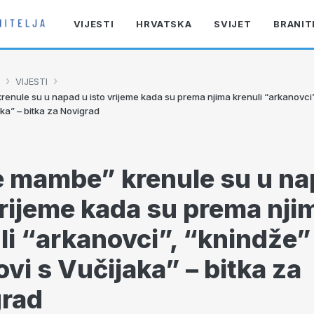
VIJESTI
HRVATSKA
SVIJET
BRANIT
›
›
VIJESTI
enule su u napad u isto vrijeme kada su prema njima krenuli “arkanovci”
ka” – bitka za Novigrad
 mambe” krenule su u na
vrijeme kada su prema nji
li “arkanovci”, “knindže” 
vi s Vučijaka” – bitka za
grad