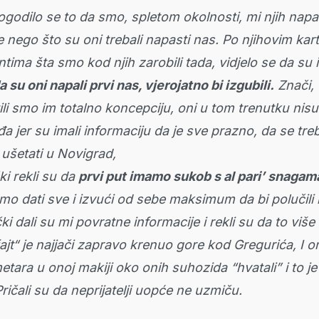
ogodilo se to da smo, spletom okolnosti, mi njih napal
je nego što su oni trebali napasti nas. Po njihovim kar
ima šta smo kod njih zarobili tada, vidjelo se da su i
a su oni napali prvi nas, vjerojatno bi izgubili.
Znači,
li smo im totalno koncepciju, oni u tom trenutku nisu 
a jer su imali informaciju da je sve prazno, da se tre
 ušetati u Novigrad,
ki rekli su da
prvi put imamo sukob s al pari’ snagam
o dati sve i izvući od sebe maksimum da bi polučili r
i dali su mi povratne informacije i rekli su da to više 
fajt“ je najjači zapravo krenuo gore kod Gregurića, I o
etara u onoj makiji oko onih suhozida “hvatali” i to je 
ričali su da neprijatelji uopće ne uzmiču.