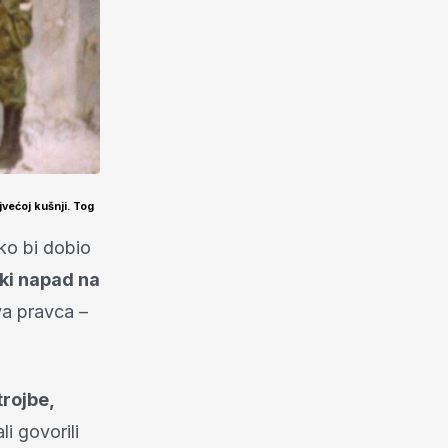
jvećoj kušnji. Tog
ako bi dobio
ki napad na
va pravca –
trojbe,
i govorili