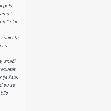
i pola
tama i
mali plan
znali šta
ba u
a
, znači
ezultat.
nije šala.
ni su se
bilo