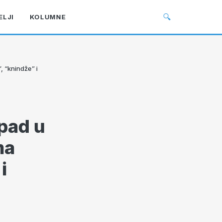
🔍
ELJI
KOLUMNE
, “knindže” i
pad u
ma
i