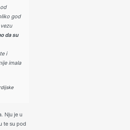
 od
koliko god
e vezu
mo da su
e i
nije imala
rdijske
. Nju je u
u te su pod