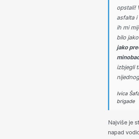
opstali!
asfalta i
ih mi mi
bilo jak
jako pre
minoba
izbjegli
nijednog
Ivica Šaf
brigade
Najviše je s
napad vodio