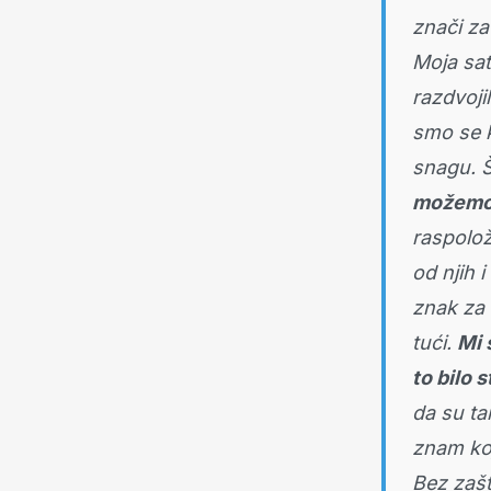
znači z
Moja sat
razdvoji
smo se k
snagu. 
možem
raspolož
od njih 
znak za 
tući.
Mi 
to bilo 
da su ta
znam ko
Bez zašt