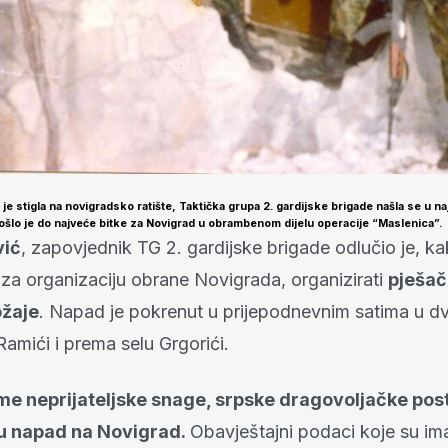
je stigla na novigradsko ratište, Taktička grupa 2. gardijske brigade našla se u na
došlo je do najveće bitke za Novigrad u obrambenom dijelu operacije “Maslenica”.
vić
, zapovjednik TG 2. gardijske brigade odlučio je, k
za organizaciju obrane Novigrada, organizirati
pješač
ožaje
. Napad je pokrenut u prijepodnevnim satima u d
amići i prema selu Grgorići.
eme neprijateljske snage, srpske dragovoljačke pos
 u napad na Novigrad.
Obavještajni podaci koje su imal