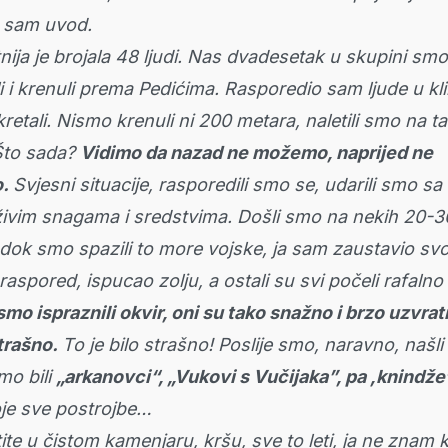
a sam uvod.
nija je brojala 48 ljudi. Nas dvadesetak u skupini smo
li i krenuli prema Pedićima. Rasporedio sam ljude u kl
retali. Nismo krenuli ni 200 metara, naletili smo na t
Što sada?
Vidimo da nazad ne možemo, naprijed ne
o.
Svjesni situacije, rasporedili smo se, udarili smo sa
ivim snagama i sredstvima. Došli smo na nekih 20-3
i dok smo spazili to more vojske, ja sam zaustavio svo
raspored, ispucao zolju, a ostali su svi počeli rafalno
smo ispraznili okvir, oni su tako snažno i brzo uzvratil
strašno.
To je bilo strašno! Poslije smo, naravno, našl
mo bili
„arkanovci“, „Vukovi s Vučijaka”, pa ,knindž
je sve postrojbe…
ite u čistom kamenjaru, kršu, sve to leti, ja ne znam