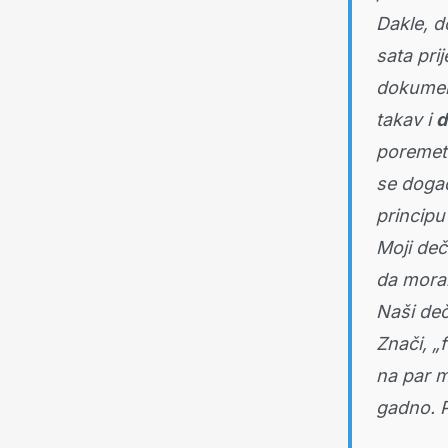
Dakle, d
sata pri
dokument
takav i
d
poremeti
se događ
principu
Moji deč
da moram
Naši dečk
Znači, „
na par m
gadno. P