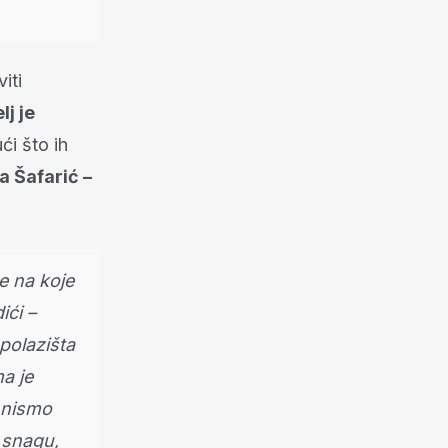
iti
j je
ći što ih
ca Šafarić –
e na koje
ići –
 polazišta
a je
i nismo
u snagu,