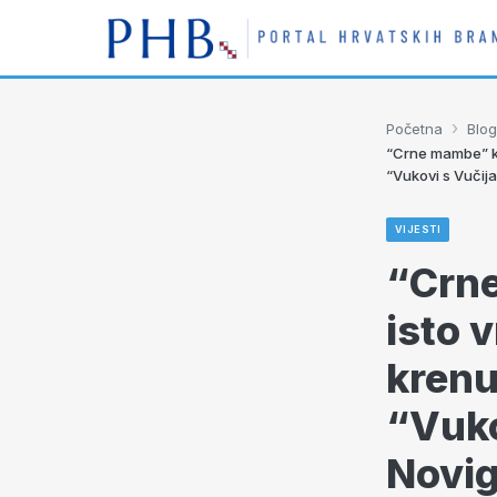
›
Početna
Blog
“Crne mambe” kr
“Vukovi s Vučija
VIJESTI
“Crne
isto 
krenu
“Vuko
Novi