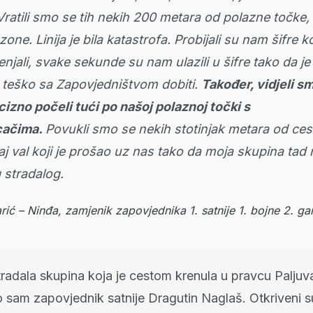
 Vratili smo se tih nekih 200 metara od polazne točke,
 zone. Linija je bila katastrofa. Probijali su nam šifre 
jenjali, svake sekunde su nam ulazili u šifre tako da j
o teško sa Zapovjedništvom dobiti.
Također, vidjeli s
cizno počeli tući po našoj polaznoj točki s
cačima.
Povukli smo se nekih stotinjak metara od cest
 taj val koji je prošao uz nas tako da moja skupina tad 
 stradalog.
arić – Ninđa, zamjenik zapovjednika 1. satnije 1. bojne 2. ga
tradala skupina koja je cestom krenula u pravcu Paljuva
 sam zapovjednik satnije Dragutin Naglaš. Otkriveni s