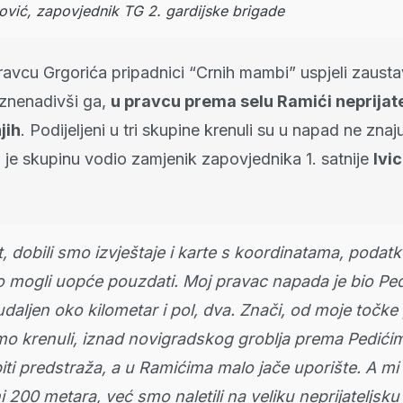
ović, zapovjednik TG 2. gardijske brigade
ravcu Grgorića pripadnici “Crnih mambi” uspjeli zaustav
 iznenadivši ga,
u pravcu prema selu Ramići neprijatel
jih
. Podijeljeni u tri skupine krenuli su u napad ne znaju
 je skupinu vodio zamjenik zapovjednika 1. satnije
Ivi
, dobili smo izvještaje i karte s koordinatama, podatk
 mogli uopće pouzdati. Moj pravac napada je bio Ped
udaljen oko kilometar i pol, dva. Znači, od moje točke
o krenuli, iznad novigradskog groblja prema Pedićim
biti predstraža, a u Ramićima malo jače uporište. A m
ni 200 metara, već smo naletili na veliku neprijateljsk