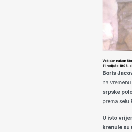
Već dan nakon što 
11. veljače 1993. 
Boris Jaco
na vremenu 
srpske pol
prema selu R
U isto vrij
krenule su