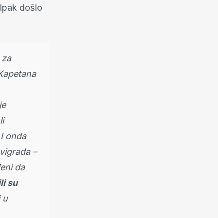
 Ipak došlo
 za
d Kapetana
je
li
 I onda
ovigrada –
eni da
li su
i u