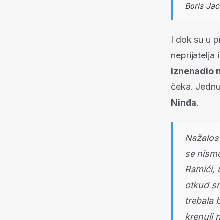
Boris Jac
I dok su u p
neprijatelja
iznenadio n
čeka. Jednu
Ninđa
.
Nažalost
se nismo
Ramići, 
otkud sm
trebala 
krenuli 