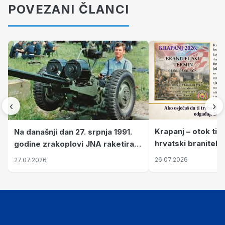
POVEZANI ČLANCI
‹
›
Krapanj – otok tiš
Na današnji dan 27. srpnja 1991.
hrvatski branitelj
godine zrakoplovi JNA raketirali
pronalaze mir
su vojarnu i obučni centar "Nikola
26.07.2026
27.07.2026
Šubić Zrinski" popularno zvanu
"Opatovačka pustara"