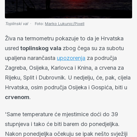
Toplinski val
Foto:
Marko Lukunic/Pixell
Živa na termometru pokazuje to da je Hrvatska
usred
toplinskog vala
zbog čega su za subotu
upaljena narančasta
upozorenja
za područja
Zagreba, Osijeka, Karlovca i Knina, a crvena za
Rijeku, Split i Dubrovnik. U nedjelju, će, pak, cijela
Hrvatska, osim područja Osijeka i Gospića, biti u
crvenom
.
'Same temperature će mjestimice doći do 39
stupnjeva i tako će biti barem do ponedjeljka.
Nakon ponedjeljka očekuju se ipak nešto svježiji