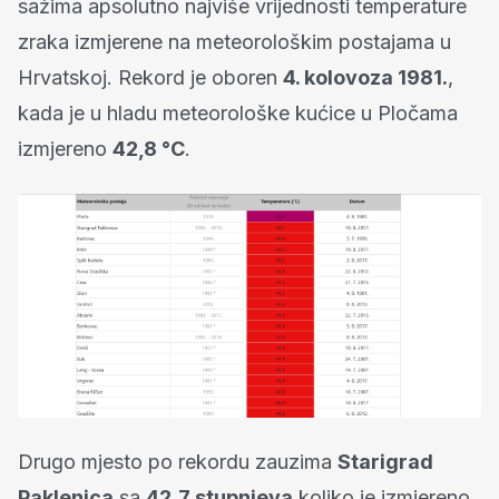
sažima apsolutno najviše vrijednosti temperature
zraka izmjerene na meteorološkim postajama u
Hrvatskoj. Rekord je oboren
4. kolovoza 1981.
,
kada je u hladu meteorološke kućice u Pločama
izmjereno
42,8 °C
.
Drugo mjesto po rekordu zauzima
Starigrad
Paklenica
sa
42,7 stupnjeva
koliko je izmjereno