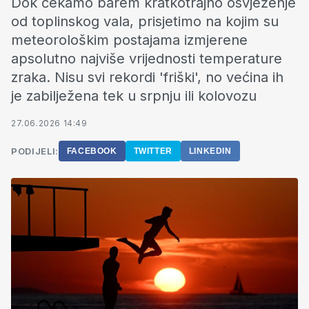
Dok čekamo barem kratkotrajno osvježenje
od toplinskog vala, prisjetimo na kojim su
meteorološkim postajama izmjerene
apsolutno najviše vrijednosti temperature
zraka. Nisu svi rekordi 'friški', no većina ih
je zabilježena tek u srpnju ili kolovozu
27.06.2026 14:49
PODIJELI:
FACEBOOK
TWITTER
LINKEDIN