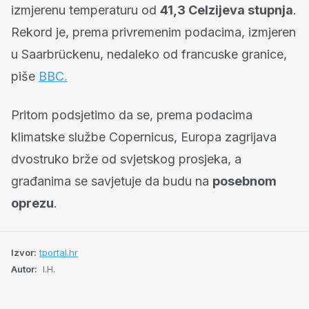
izmjerenu temperaturu od
41,3 Celzijeva stupnja
.
Rekord je, prema privremenim podacima, izmjeren
u Saarbrückenu, nedaleko od francuske granice,
piše
BBC.
Pritom podsjetimo da se, prema podacima
klimatske službe Copernicus, Europa zagrijava
dvostruko brže od svjetskog prosjeka, a
građanima se savjetuje da budu na
posebnom
oprezu
.
Izvor:
tportal.hr
Autor:
I.H.