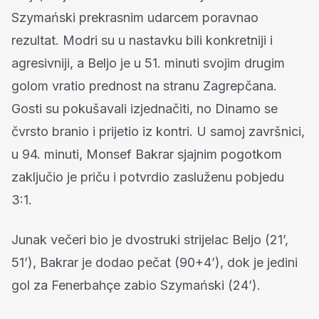
Szymański prekrasnim udarcem poravnao
rezultat. Modri su u nastavku bili konkretniji i
agresivniji, a Beljo je u 51. minuti svojim drugim
golom vratio prednost na stranu Zagrepčana.
Gosti su pokušavali izjednačiti, no Dinamo se
čvrsto branio i prijetio iz kontri. U samoj završnici,
u 94. minuti, Monsef Bakrar sjajnim pogotkom
zaključio je priču i potvrdio zasluženu pobjedu
3:1.
Junak večeri bio je dvostruki strijelac Beljo (21’,
51’), Bakrar je dodao pečat (90+4’), dok je jedini
gol za Fenerbahçe zabio Szymański (24’).