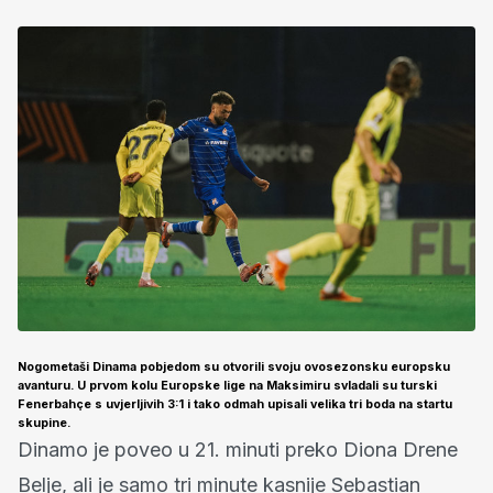
Nogometaši Dinama pobjedom su otvorili svoju ovosezonsku europsku
avanturu. U prvom kolu Europske lige na Maksimiru svladali su turski
Fenerbahçe s uvjerljivih 3:1 i tako odmah upisali velika tri boda na startu
skupine.
Dinamo je poveo u 21. minuti preko Diona Drene
Belje, ali je samo tri minute kasnije Sebastian