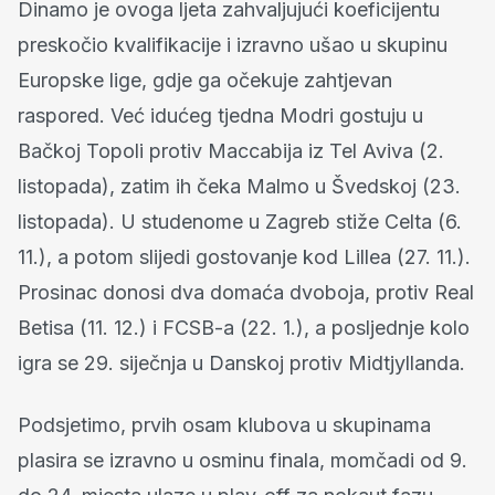
Dinamo je ovoga ljeta zahvaljujući koeficijentu
preskočio kvalifikacije i izravno ušao u skupinu
Europske lige, gdje ga očekuje zahtjevan
raspored. Već idućeg tjedna Modri gostuju u
Bačkoj Topoli protiv Maccabija iz Tel Aviva (2.
listopada), zatim ih čeka Malmo u Švedskoj (23.
listopada). U studenome u Zagreb stiže Celta (6.
11.), a potom slijedi gostovanje kod Lillea (27. 11.).
Prosinac donosi dva domaća dvoboja, protiv Real
Betisa (11. 12.) i FCSB-a (22. 1.), a posljednje kolo
igra se 29. siječnja u Danskoj protiv Midtjyllanda.
Podsjetimo, prvih osam klubova u skupinama
plasira se izravno u osminu finala, momčadi od 9.