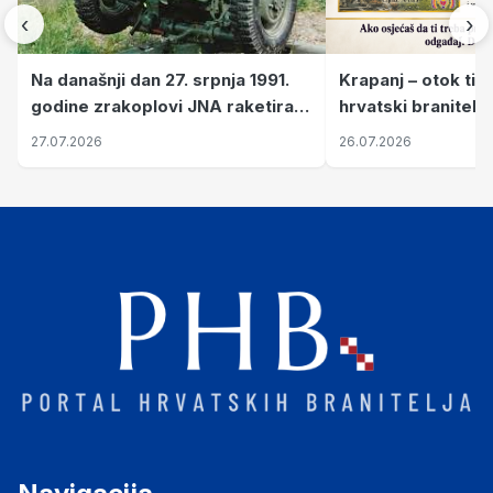
‹
›
Krapanj – otok tiš
Na današnji dan 27. srpnja 1991.
hrvatski branitelj
godine zrakoplovi JNA raketirali
pronalaze mir
su vojarnu i obučni centar "Nikola
26.07.2026
27.07.2026
Šubić Zrinski" popularno zvanu
"Opatovačka pustara"