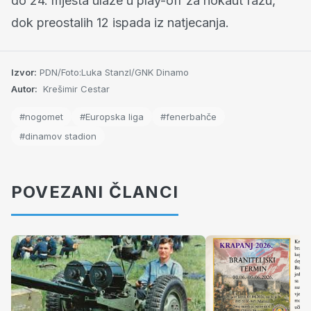
do 24. mjesta ulaze u play-off za nokaut fazu,
dok preostalih 12 ispada iz natjecanja.
Izvor:
PDN/Foto:Luka Stanzl/GNK Dinamo
Autor:
Krešimir Cestar
#nogomet
#Europska liga
#fenerbahče
#dinamov stadion
POVEZANI ČLANCI