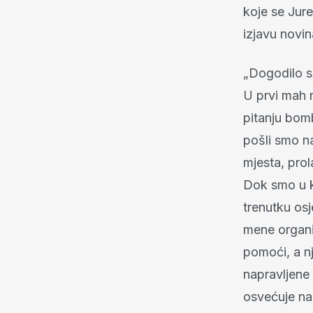
koje se Jure
izjavu novi
„Dogodilo se
U prvi mah n
pitanju bomb
pošli smo na
mjesta, prol
Dok smo u k
trenutku osj
mene organi
pomoći, a nj
napravljene 
osvećuje nad