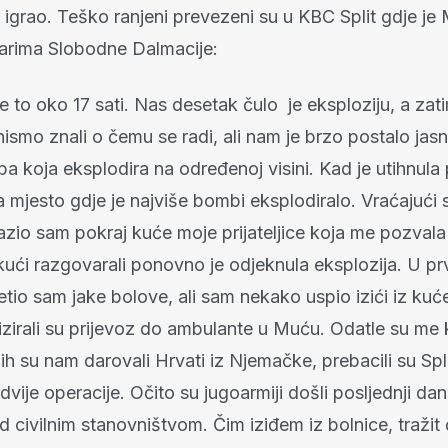
 igrao. Teško ranjeni prevezeni su u KBC Split gdje je 
narima Slobodne Dalmacije:
 to oko 17 sati. Nas desetak čulo je eksploziju, a zat
ismo znali o čemu se radi, ali nam je brzo postalo jasn
a koja eksplodira na određenoj visini. Kad je utihnula
 mjesto gdje je najviše bombi eksplodiralo. Vraćajući 
azio sam pokraj kuće moje prijateljice koja me pozvala
ući razgovarali ponovno je odjeknula eksplozija. U p
etio sam jake bolove, ali sam nekako uspio izići iz kuće
zirali su prijevoz do ambulante u Muću. Odatle su me 
ih su nam darovali Hrvati iz Njemačke, prebacili su Spl
dvije operacije. Očito su jugoarmiji došli posljednji dan
 civilnim stanovništvom. Čim iziđem iz bolnice, tražit