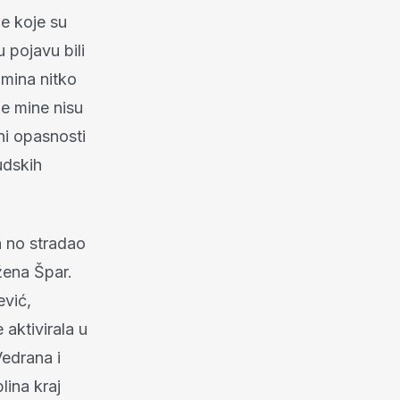
e koje su
 pojavu bili
 mina nitko
ge mine nisu
sni opasnosti
udskih
a no stradao
ožena Špar.
ević,
 aktivirala u
Vedrana i
lina kraj