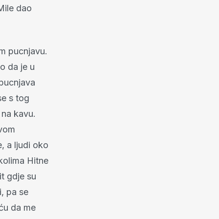
Mile dao
im pucnjavu.
o da je u
 pucnjava
se s tog
 na kavu.
rvom
, a ljudi oko
kolima Hitne
it gdje su
i, pa se
 ću da me