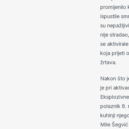
promijenilo
ispustile sm
su nepažljiv
nije strada
se aktiviral
koja prijeti
žrtava.
Nakon što j
je pri aktiv
Eksplozivne 
polaznik 8. 
kuhinji njeg
Mile Šegvić 