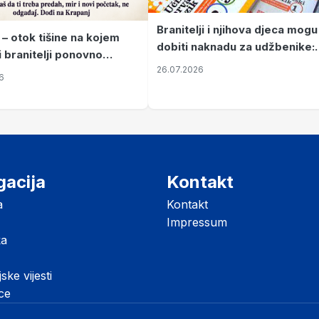
Branitelji i njihova djeca mogu
 – otok tišine na kojem
dobiti naknadu za udžbenike:
i branitelji ponovno
zahtjevi se podnose do 31.
26.07.2026
ze mir
6
listopada
gacija
Kontakt
a
Kontakt
Impressum
ka
jske vijesti
ice