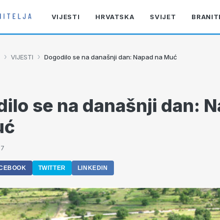
VIJESTI
HRVATSKA
SVIJET
BRANIT
›
›
VIJESTI
Dogodilo se na današnji dan: Napad na Muć
ilo se na današnji dan: 
uć
37
CEBOOK
TWITTER
LINKEDIN