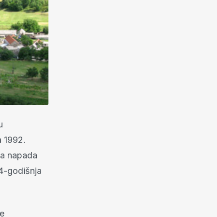
u
a 1992.
ica napada
54-godišnja
se