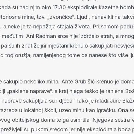
 kada su nad njim oko 17:30 eksplodirale kazetne bomb
rtonosne mine, tzv. „zvončiće“. Ljudi, nenavikli na takvu
i, a neke je ta nepažnja stajala života. Pri samom padu
o, međutim Ani Radman srce nije izdržalo strah, a mno
e pa su ih znatiželjni mještani krenulo sakupljati nesvje
 od tog oružja, namijenjenog tome da nanese što više lj
e sakupio nekoliko mina, Ante Grubišić krenuo je dom
aciji „paklene naprave“, a kraj njega teško je ranjena B
naprave sakupljala su i djeca. Tako je mladi Jure Blaž
razreda u lokalnoj školi, uzeo minu kao igračku. Ona se
ovog obiteljskog doma te ga usmrtila. Njegova sestra 
preživjeli su pukom srećom jer nije eksplodirala boca p