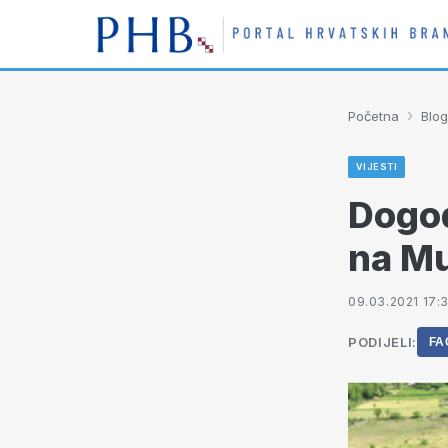
›
Početna
Blog
VIJESTI
Dogod
na M
09.03.2021 17:
PODIJELI:
FA