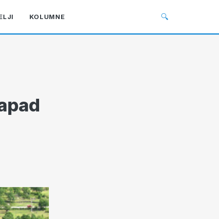
🔍
ELJI
KOLUMNE
Napad