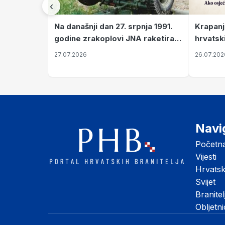
‹
Krapanj
Na današnji dan 27. srpnja 1991.
hrvatsk
godine zrakoplovi JNA raketirali
pronala
su vojarnu i obučni centar "Nikola
26.07.202
27.07.2026
Šubić Zrinski" popularno zvanu
"Opatovačka pustara"
Navi
Početn
Vijesti
Hrvats
Svijet
Branitel
Obljetn