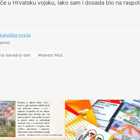
če u Hrvatsku vojsku, iako sam i dosada bio na raspo
katolička mreža
rinić
na današnji dan
#mjesto Muć