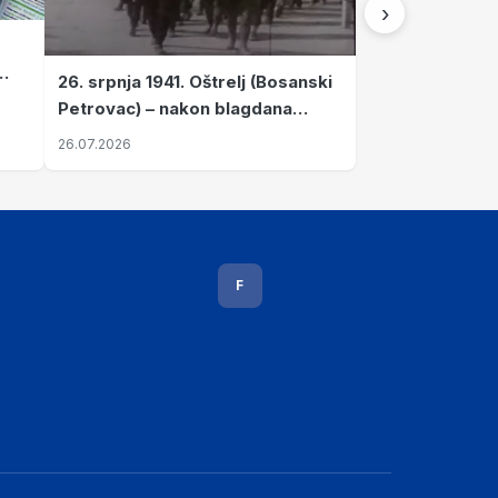
›
26. srpnja 1941. Oštrelj (Bosanski
Petrovac) – nakon blagdana
Svete Ane izvršen napad srpskih
26.07.2026
ustanika na vlak s ženama i
djecom
F