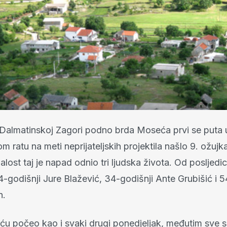
Dalmatinskoj Zagori podno brda Moseća prvi se puta 
ratu na meti neprijateljskih projektila našlo 9. ožujk
lost taj je napad odnio tri ljudska života. Od posljed
14-godišnji Jure Blažević, 34-godišnji Ante Grubišić i 
n.
ću počeo kao i svaki drugi ponedjeljak, međutim sve 