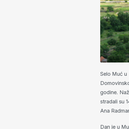
Selo Muć u 
Domovinskom 
godine. Naža
stradali su 
Ana Radma
Dan je u Mu