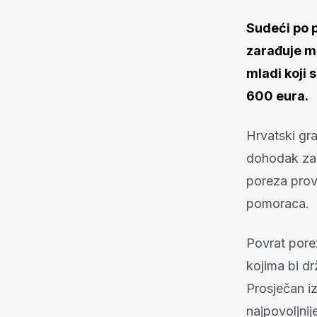
Sudeći po p
zarađuje m
mladi koji 
600 eura.
Hrvatski gr
dohodak za 
poreza provo
pomoraca.
Povrat pore
kojima bi dr
Prosječan i
najpovoljnij