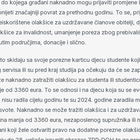
ok do kojega građani naknadno mogu prijaviti promjene 
onijeti značajniji povrat za prethodnu godinu. To se, pr
iskorištene olakšice za uzdržavane članove obitelji, dj
lakšice za invalidnost, umanjenje poreza zbog prebivali
im područjima, donacije i slično.
sto skidaju sa svoje porezne karticu djecu studente koj
servisa ili su pred kraj studija pa očekuju da će se zapo
e naknadno zatražiti olakšicu za studenta ili studentic
nje od 3360 eura. To se odnosi i na djecu koja su se e
li nisu radila cijelu godinu te su 2024. godine zaradila 
vote. Naknadno se može tražiti olakšica i za uzdržava
ovina manja od 3360 eura, nezaposlenog supružnika ili
ni koji žele ostvariti pravo na dodatne porezne olakš
ju do 28. veljače ispuniti obrazac ZPP-DOH te ga pre