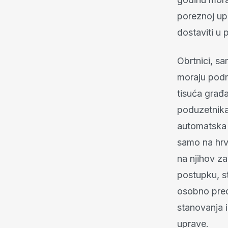
poreznoj up
dostaviti u
Obrtnici, sa
moraju podni
tisuća građ
poduzetnika
automatska 
samo na hrv
na njihov z
postupku, s
osobno pred
stanovanja i
uprave.