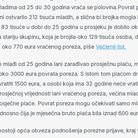
adima od 25 do 30 godina vraća se polovina.Povrat p
ni ostvarilo 212 tisuća mladih, a slična bi brojka mogla b
h 83 tisuće u dobi do 25 godina u prosjeku je dobilo o
 stariju skupinu, koja je brojila oko 129 tisuća osoba, 
 s oko 770 eura vraćenog poreza, piše
Večernji list.
o mlađi od 25 godina lani zarađivao prosječnu plaću, 
 oko 3000 eura povrata poreza. S istom tom plaćom d
ratiti 1500 eura, a osobi koja ima 32 godine neće vratit
rosječnoj vrijednosti lani vraćenog poreza, većina mla
osječne plaće. Povrat poreza mogu očekivati samo mla
, odnosno čija je mjesečna bruto plaća bila iznad 600 eur
ostoji opća obveza podnošenja porezne prijave, kraj 