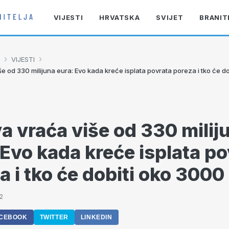
VIJESTI
HRVATSKA
SVIJET
BRANIT
›
›
VIJESTI
e od 330 milijuna eura: Evo kada kreće isplata povrata poreza i tko će d
a vraća više od 330 milij
 Evo kada kreće isplata po
a i tko će dobiti oko 3000
2
CEBOOK
TWITTER
LINKEDIN