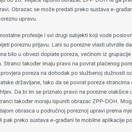
ravi. Obrazac se može predati preko sustava e-građani 
 poreznu upravu.
mostalne profesije i svi drugi subjekti koji vode poslov
jeti poreznu prijavu. Lani su porezne vlasti utvrdile d
ana bilo u obvezi doplate poreza, većinom iz grupacije
. Stranci također imaju pravo na povrat plaćenog porez
provjera poreza na dohodak po službenoj dužnosti od
atske državljane, tako da se povrat poreza strancima
ahtjev. Da bi im se priznalo pravo na porezne olakšic
tranci također moraju ispuniti obrazac ZPP-DOH. Mogu 
ajom obrasca u područnoj poreznoj upravi prema mje
li pak preko sustava e-građani te mobilne aplikacije p