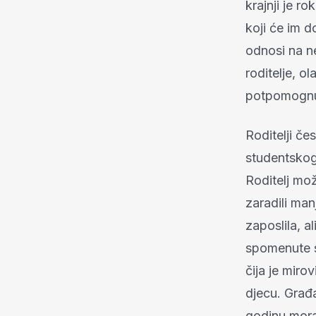
krajnji je r
koji će im d
odnosi na ne
roditelje, o
potpomognut
Roditelji če
studentskog 
Roditelj mož
zaradili ma
zaposlila, a
spomenute s
čija je mir
djecu. Građa
godinu mora