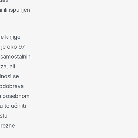
ili ispunjen
ne knjige
a je oko 97
 samostalnih
a, ali
nosi se
 odobrava
e u posebnom
to učiniti
stu
orezne