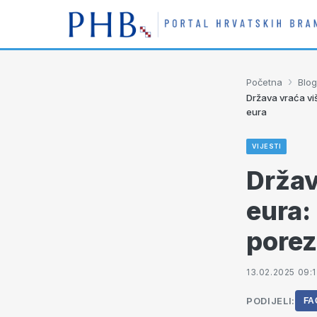
›
Početna
Blog
Država vraća viš
eura
VIJESTI
Držav
eura:
porez
13.02.2025 09:1
PODIJELI:
FA