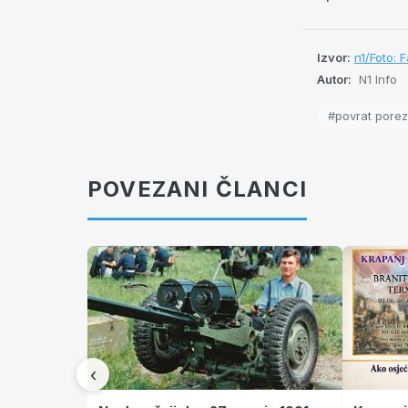
Izvor:
n1/Foto: 
Autor:
N1 Info
#povrat pore
POVEZANI ČLANCI
‹