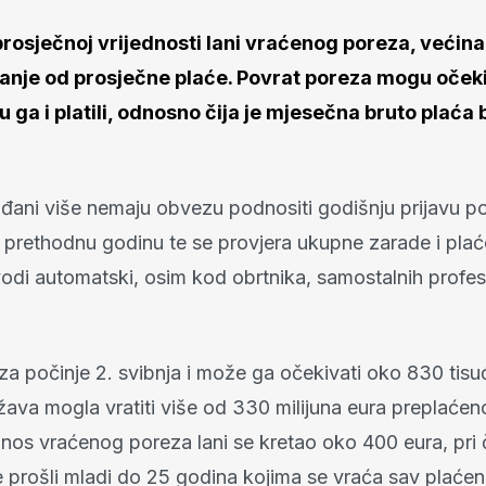
rosječnoj vrijednosti lani vraćenog poreza, većin
anje od prosječne plaće. Povrat poreza mogu oček
su ga i platili, odnosno čija je mjesečna bruto plaća 
ađani više nemaju obvezu podnositi godišnju prijavu p
prethodnu godinu te se provjera ukupne zarade i pla
di automatski, osim kod obrtnika, samostalnih profesi
za počinje 2. svibnja i može ga očekivati oko 830 tis
žava mogla vratiti više od 330 milijuna eura preplaće
znos vraćenog poreza lani se kretao oko 400 eura, pri
e prošli mladi do 25 godina kojima se vraća sav plaćen