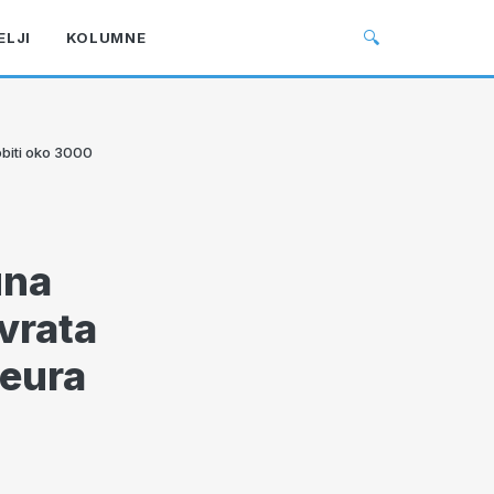
🔍
ELJI
KOLUMNE
obiti oko 3000
una
vrata
 eura