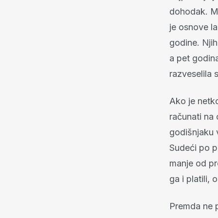
dohodak. Ml
je osnove la
godine. Nji
a pet godina
razveselila
Ako je netk
računati na
godišnjaku v
Sudeći po p
manje od pr
ga i platili
Premda ne p