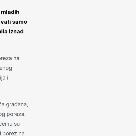
a mladih
ivati samo
bila iznad
oreza na
ćenog
ja i
uća građana,
nog poreza.
 čemu su
i porez na