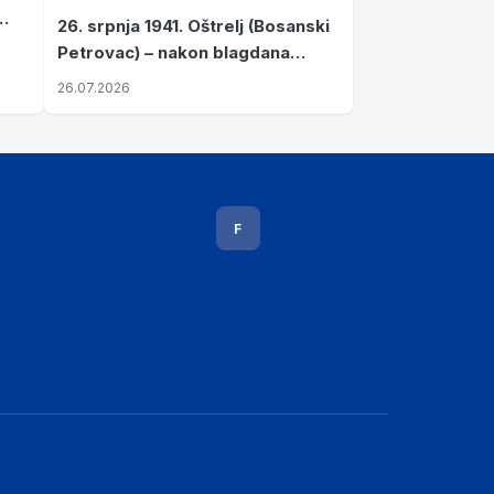
26. srpnja 1941. Oštrelj (Bosanski
Petrovac) – nakon blagdana
Svete Ane izvršen napad srpskih
26.07.2026
ustanika na vlak s ženama i
djecom
F