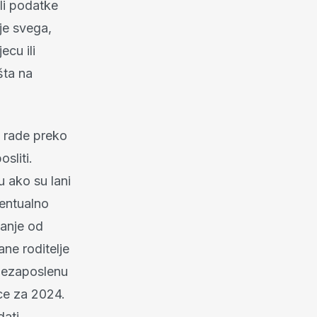
ili podatke
ije svega,
ecu ili
šta na
i rade preko
sliti.
u ako su lani
ventualno
manje od
ne roditelje
 nezaposlenu
ice za 2024.
dati