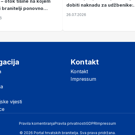
 – otok tišine na kojem
dobiti naknadu za udžbenike:
i branitelji ponovno
zahtjevi se podnose do 31.
26.07.2026
ze mir
6
listopada
gacija
Kontakt
a
Kontakt
Impressum
ka
jske vijesti
ice
Pravila komentiranja
Pravila privatnosti
GDPR
Impressum
© 2026 Portal hrvatskih branitelja. Sva prava pridržana.