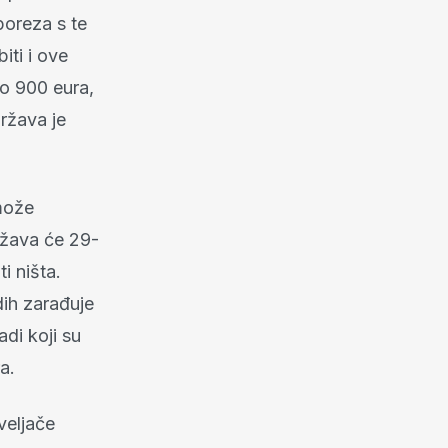
oreza s te
iti i ove
ko 900 eura,
država je
može
ržava će 29-
i ništa.
dih zarađuje
di koji su
a.
veljače