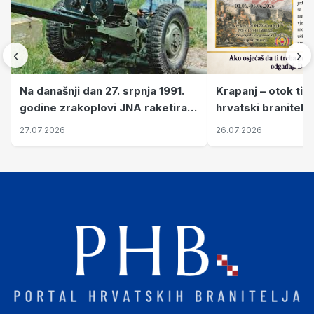
‹
›
Krapanj – otok tiš
Na današnji dan 27. srpnja 1991.
hrvatski branitelj
godine zrakoplovi JNA raketirali
pronalaze mir
su vojarnu i obučni centar "Nikola
26.07.2026
27.07.2026
Šubić Zrinski" popularno zvanu
"Opatovačka pustara"