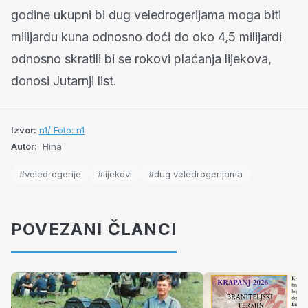
godine ukupni bi dug veledrogerijama moga biti
milijardu kuna odnosno doći do oko 4,5 milijardi
odnosno skratili bi se rokovi plaćanja lijekova,
donosi Jutarnji list.
Izvor:
n1/ Foto: n1
Autor:
Hina
#veledrogerije
#lijekovi
#dug veledrogerijama
POVEZANI ČLANCI