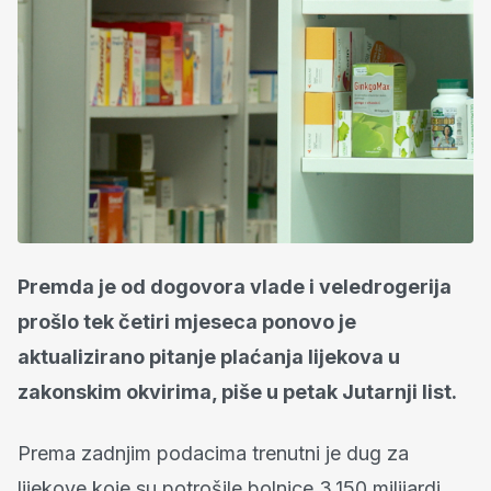
Premda je od dogovora vlade i veledrogerija
prošlo tek četiri mjeseca ponovo je
aktualizirano pitanje plaćanja lijekova u
zakonskim okvirima, piše u petak Jutarnji list.
Prema zadnjim podacima trenutni je dug za
lijekove koje su potrošile bolnice 3,150 milijardi