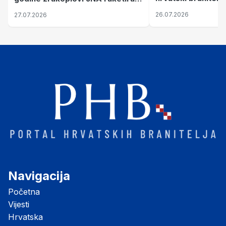
pronalaze mir
su vojarnu i obučni centar "Nikola
26.07.2026
27.07.2026
Šubić Zrinski" popularno zvanu
"Opatovačka pustara"
Navigacija
Početna
Vijesti
Hrvatska