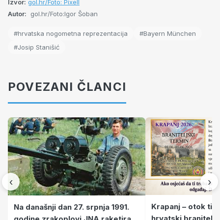
Izvor:
gol.hr/Foto: Pixell
Autor:
gol.hr/Foto:Igor Šoban
#hrvatska nogometna reprezentacija
#Bayern München
#Josip Stanišić
POVEZANI ČLANCI
‹
›
Krapanj – otok tiš
Na današnji dan 27. srpnja 1991.
hrvatski branitelj
godine zrakoplovi JNA raketirali