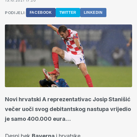
13.10.2021 17:20
PODIJELI:
FACEBOOK
TWITTER
LINKEDIN
Novi hrvatski A reprezentativac Josip Stanišić
večer uoči svog debitantskog nastupa vrijedio
je samo 400.000 eura…
Desni bek
Bayerna
i hrvatske