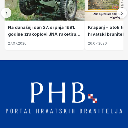
‹
›
Krapanj – otok tiš
Na današnji dan 27. srpnja 1991.
hrvatski branitelj
godine zrakoplovi JNA raketirali
pronalaze mir
su vojarnu i obučni centar "Nikola
26.07.2026
27.07.2026
Šubić Zrinski" popularno zvanu
"Opatovačka pustara"