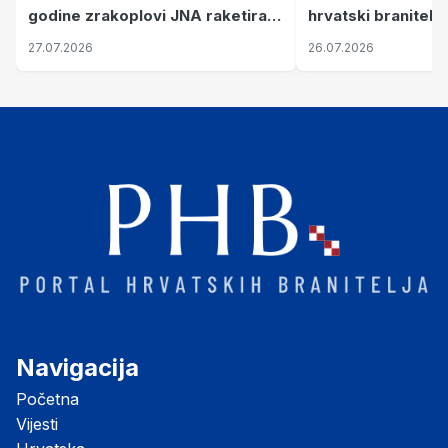
hrvatski branitelj
godine zrakoplovi JNA raketirali
pronalaze mir
su vojarnu i obučni centar "Nikola
26.07.2026
27.07.2026
Šubić Zrinski" popularno zvanu
"Opatovačka pustara"
Navigacija
Početna
Vijesti