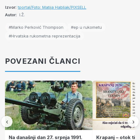
Izvor:
tportal/Foto: Matija Habljak/PIXSELL
Autor:
I.Ž.
#Marko Perković Thompson
#ep u rukometu
#Hrvatska rukometna reprezentacija
POVEZANI ČLANCI
‹
›
Krapanj – otok tiš
Na današnji dan 27. srpnja 1991.