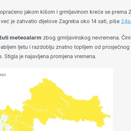
opraćeno jakom kišom i grmljavinom kreće se prema 
 već je zahvatio dijelove Zagreba oko 14 sati, piše
24s
žuti meteoalarm
zbog grmljavinskog nevremena.
Čini
babljem ljetu i razdoblju znatno toplijem od prosječno
e. Stigla je najavljena promjena vremena.