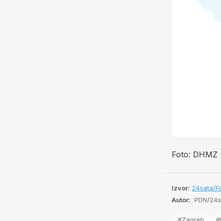
Foto: DHMZ
Izvor:
24sata/Fo
Autor:
PDN/24sa
#Zagreb
#