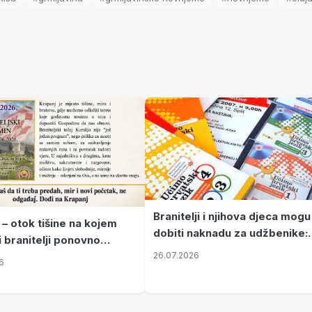
Branitelji i njihova djeca mogu
 – otok tišine na kojem
dobiti naknadu za udžbenike:
i branitelji ponovno
zahtjevi se podnose do 31.
26.07.2026
ze mir
6
listopada