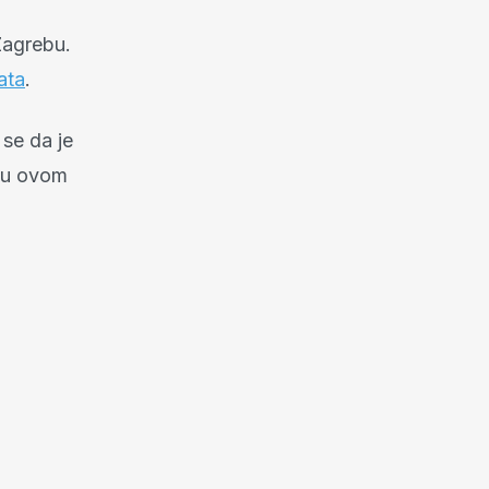
Zagrebu.
ata
.
 se da je
g u ovom