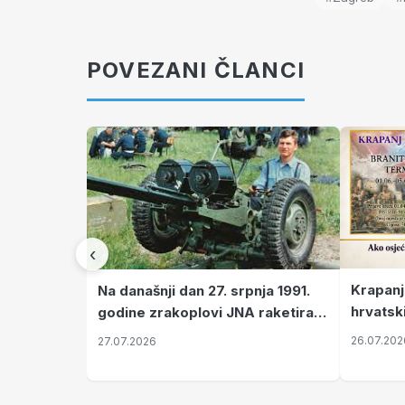
POVEZANI ČLANCI
‹
Krapanj
Na današnji dan 27. srpnja 1991.
hrvatsk
godine zrakoplovi JNA raketirali
pronala
su vojarnu i obučni centar "Nikola
26.07.202
27.07.2026
Šubić Zrinski" popularno zvanu
"Opatovačka pustara"