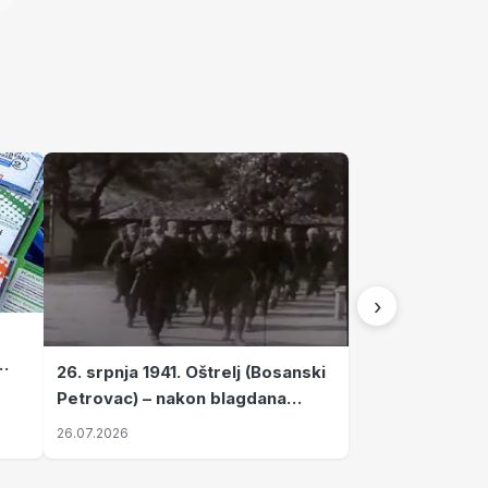
›
26. srpnja 1941. Oštrelj (Bosanski
Petrovac) – nakon blagdana
Svete Ane izvršen napad srpskih
26.07.2026
ustanika na vlak s ženama i
djecom