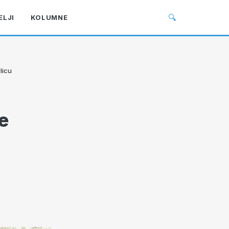
🔍
ELJI
KOLUMNE
licu
e