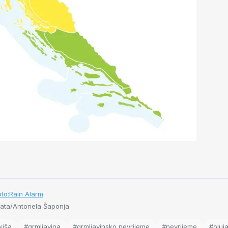
to:Rain Alarm
ta/Antonela Šaponja
kiša
#grmljavina
#grmljavinsko nevrijeme
#nevrijeme
#oluj