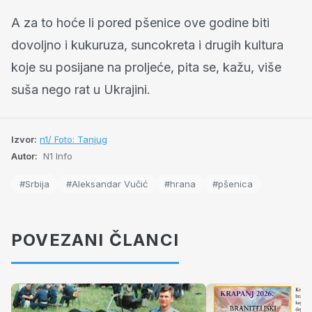
A za to hoće li pored pšenice ove godine biti
dovoljno i kukuruza, suncokreta i drugih kultura
koje su posijane na proljeće, pita se, kažu, više
suša nego rat u Ukrajini.
Izvor:
n1/ Foto: Tanjug
Autor:
N1 Info
#Srbija
#Aleksandar Vučić
#hrana
#pšenica
POVEZANI ČLANCI