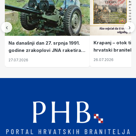
‹
›
Krapanj – otok tiš
Na današnji dan 27. srpnja 1991.
hrvatski branitelj
godine zrakoplovi JNA raketirali
pronalaze mir
su vojarnu i obučni centar "Nikola
26.07.2026
27.07.2026
Šubić Zrinski" popularno zvanu
"Opatovačka pustara"