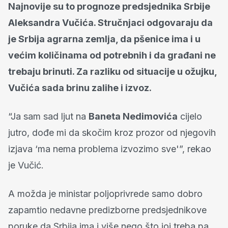
Najnovije su to prognoze predsjednika Srbije
Aleksandra Vučića. Stručnjaci odgovaraju da
je Srbija agrarna zemlja, da pšenice ima i u
većim količinama od potrebnih i da građani ne
trebaju brinuti. Za razliku od situacije u ožujku,
Vučića sada brinu zalihe i izvoz.
“Ja sam sad ljut na
Baneta Nedimovića
cijelo
jutro, dođe mi da skočim kroz prozor od njegovih
izjava ‘ma nema problema izvozimo sve'”, rekao
je Vučić.
A možda je ministar poljoprivrede samo dobro
zapamtio nedavne predizborne predsjednikove
poruke da Srbija ima i više nego što joj treba pa