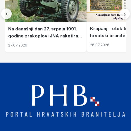
‹
›
Krapanj – otok tiš
Na današnji dan 27. srpnja 1991.
hrvatski branitelj
godine zrakoplovi JNA raketirali
pronalaze mir
su vojarnu i obučni centar "Nikola
26.07.2026
27.07.2026
Šubić Zrinski" popularno zvanu
"Opatovačka pustara"