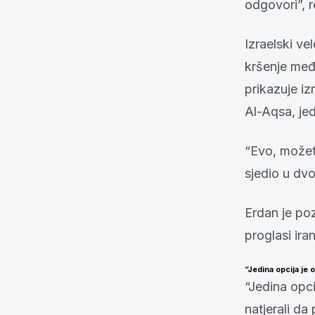
odgovori”, r
Izraelski v
kršenje među
prikazuje iz
Al-Aqsa, jed
“Evo, možete
sjedio u dvo
Erdan je po
proglasi ir
“Jedina opcija je o
“Jedina opci
natjerali da