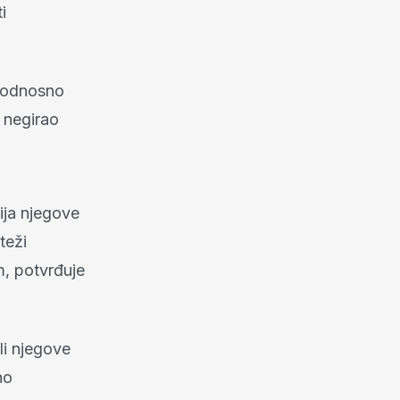
i
, odnosno
i negirao
ija njegove
teži
m, potvrđuje
li njegove
no