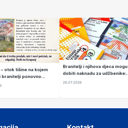
Branitelji i njihova djeca mogu
 – otok tišine na kojem
dobiti naknadu za udžbenike:
i branitelji ponovno
zahtjevi se podnose do 31.
26.07.2026
ze mir
6
listopada
gacija
Kontakt