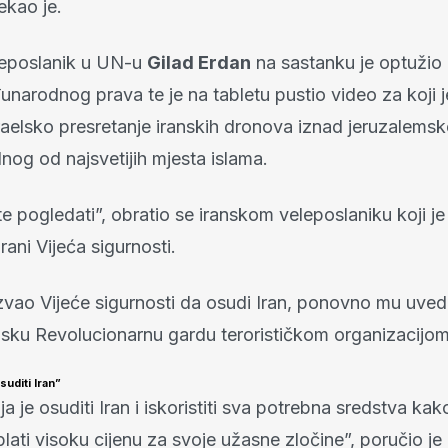
ekao je.
eleposlanik u UN-u
Gilad Erdan
na sastanku je optužio 
narodnog prava te je na tabletu pustio video za koji 
raelsko presretanje iranskih dronova iznad jeruzalems
nog od najsvetijih mjesta islama.
 pogledati”, obratio se iranskom veleposlaniku koji je
rani Vijeća sigurnosti.
zvao Vijeće sigurnosti da osudi Iran, ponovno mu uvede
ansku Revolucionarnu gardu terorističkom organizacijom
suditi Iran”
ja je osuditi Iran i iskoristiti sva potrebna sredstva kak
 plati visoku cijenu za svoje užasne zločine”, poručio j