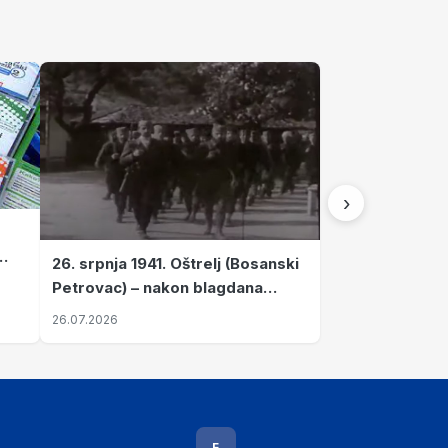
›
26. srpnja 1941. Oštrelj (Bosanski
Petrovac) – nakon blagdana
Svete Ane izvršen napad srpskih
26.07.2026
ustanika na vlak s ženama i
djecom
F