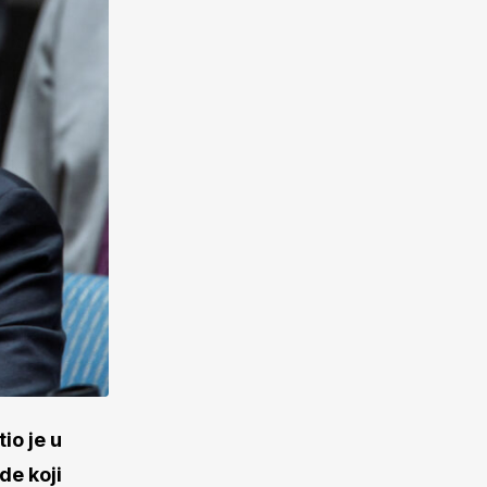
io je u
de koji