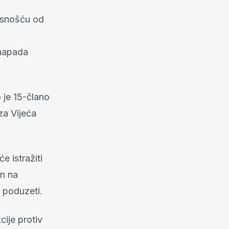
pasnošću od
 napada
je 15-člano
za Vijeća
 istražiti
an na
 poduzeti.
ije protiv