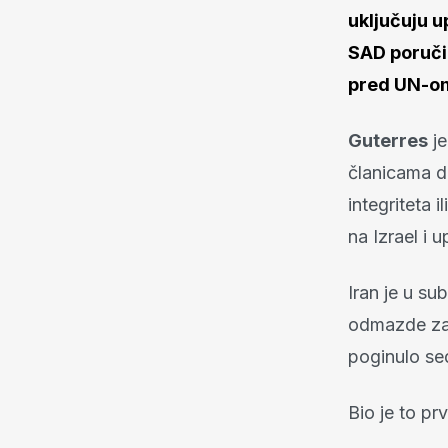
uključuju 
SAD poruči
pred UN-o
Guterres
je
članicama da
integriteta 
na Izrael i 
Iran je u su
odmazde za 
poginulo se
Bio je to prv