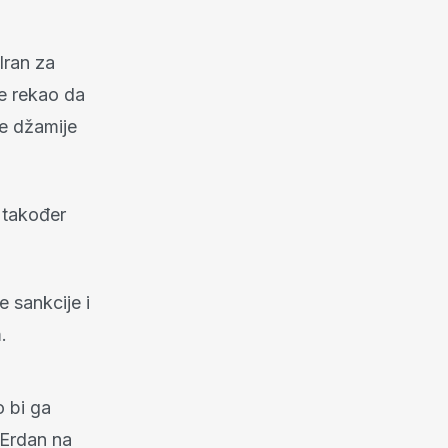
Iran za
je rekao da
ke džamije
 također
 sankcije i
.
o bi ga
e Erdan na