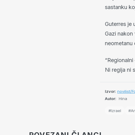
sastanku koj
Guterres je 
Gazi nakon v
neometanu d
“Regionalni 
Ni regija ni 
Izvor:
novilist
Autor:
Hina
#Izrael
#An
POVEZANI ČLANCI