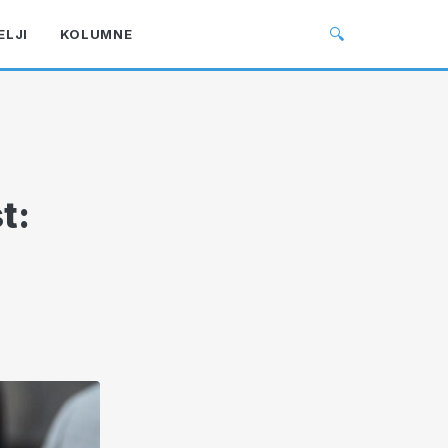
🔍
ELJI
KOLUMNE
t: