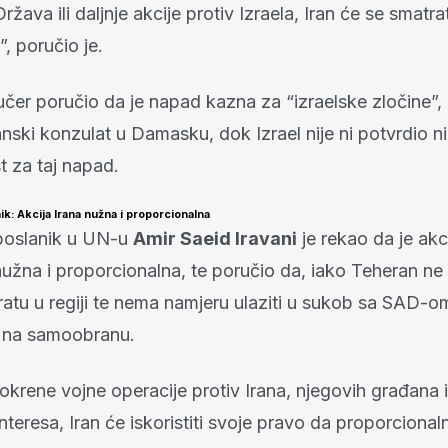
ržava ili daljnje akcije protiv Izraela, Iran će se smatrat
, poručio je.
jučer poručio da je napad kazna za “izraelske zločine”
nski konzulat u Damasku, dok Izrael nije ni potvrdio n
 za taj napad.
ik: Akcija Irana nužna i proporcionalna
eposlanik u UN-u
Amir Saeid Iravani
je rekao da je akc
nužna i proporcionalna, te poručio da, iako Teheran ne 
li ratu u regiji te nema namjeru ulaziti u sukob sa SAD-o
 na samoobranu.
krene vojne operacije protiv Irana, njegovih građana i
 interesa, Iran će iskoristiti svoje pravo da proporcional