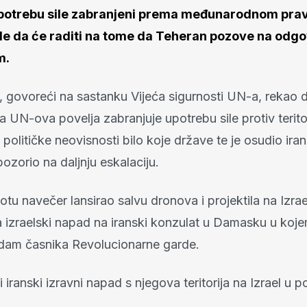
upotrebu sile zabranjeni prema međunarodnom prav
le da će raditi na tome da Teheran pozove na odg
m.
, govoreći na sastanku Vijeća sigurnosti UN-a, rekao
 UN-ova povelja zabranjuje upotrebu sile protiv terito
ili političke neovisnosti bilo koje države te je osudio ir
upozorio na daljnju eskalaciju.
botu navečer lansirao salvu dronova i projektila na Izrae
izraelski napad na iranski konzulat u Damasku u koje
dam časnika Revolucionarne garde.
i iranski izravni napad s njegova teritorija na Izrael u po