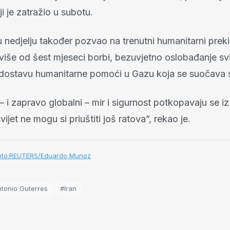
i je zatražio u subotu.
u nedjelju također pozvao na trenutni humanitarni preki
iše od šest mjeseci borbi, bezuvjetno oslobađanje svi
ostavu humanitarne pomoći u Gazu koja se suočava s
– i zapravo globalni – mir i sigurnost potkopavaju se iz
svijet ne mogu si priuštiti još ratova”, rekao je.
/Foto:REUTERS/Eduardo Munoz
tonio Guterres
#Iran