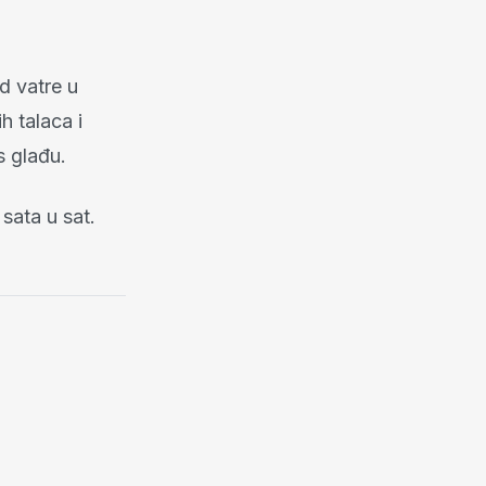
d vatre u
h talaca i
 glađu.
 sata u sat.