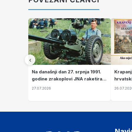
‹
Krapanj
Na današnji dan 27. srpnja 1991.
hrvatsk
godine zrakoplovi JNA raketirali
pronala
su vojarnu i obučni centar "Nikola
26.07.202
27.07.2026
Šubić Zrinski" popularno zvanu
"Opatovačka pustara"
Navi