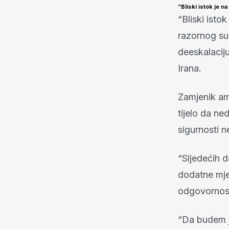
“Bliski istok je n
“Bliski isto
razornog suk
deeskalacij
Irana.
Zamjenik am
tijelo da ne
sigurnosti 
“Sljedećih 
dodatne mje
odgovornost
“Da budem j