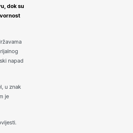
u, dok su
ovornost
 državama
rijalnog
anski napad
l, u znak
m je
vijesti.