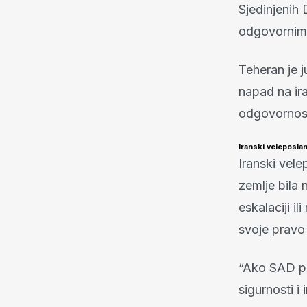
Sjedinjenih D
odgovornim”
Teheran je 
napad na ira
odgovornost
Iranski veleposlan
Iranski vel
zemlje bila 
eskalaciji i
svoje pravo
“Ako SAD po
sigurnosti i