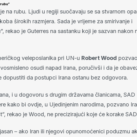
a rubu”
k je na rubu. Ljudi u regiji suočavaju se sa stvarnom o
oba širokih razmjera. Sada je vrijeme za smirivanje i
u”, rekao je Guterres na sastanku koji je sazvan nakon
eričkog veleposlanika pri UN-u
Robert Wood
pozvao 
dvosmisleno osudi napad Irana, poručivši i da je obave
ne dopustiti da postupci Irana ostanu bez odgovora.
dana, i u dogovoru s drugim državama članicama, SAD će
re kako bi ovdje, u Ujedinjenim narodima, pozvano Ir
”, rekao je Wood, ne precizirajući koje će korake SAD
asan – ako Iran ili njegovi opunomoćenici poduzmu akc