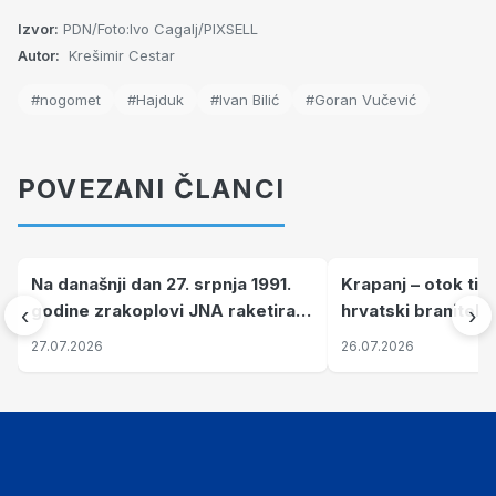
Izvor:
PDN/Foto:Ivo Cagalj/PIXSELL
Autor:
Krešimir Cestar
#nogomet
#Hajduk
#Ivan Bilić
#Goran Vučević
POVEZANI ČLANCI
Na današnji dan 27. srpnja 1991.
Krapanj – otok tiš
godine zrakoplovi JNA raketirali
hrvatski branitelj
‹
›
su vojarnu i obučni centar "Nikola
pronalaze mir
27.07.2026
26.07.2026
Šubić Zrinski" popularno zvanu
"Opatovačka pustara"