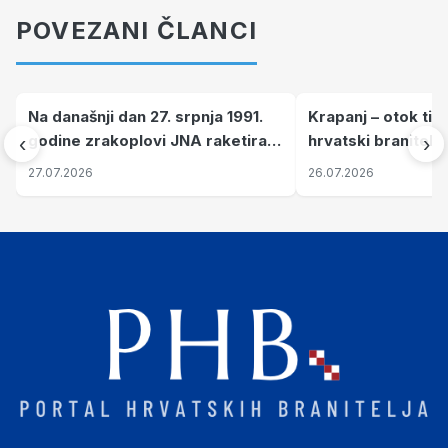
POVEZANI ČLANCI
Na današnji dan 27. srpnja 1991.
Krapanj – otok tiš
godine zrakoplovi JNA raketirali
hrvatski branitelj
‹
›
su vojarnu i obučni centar "Nikola
pronalaze mir
27.07.2026
26.07.2026
Šubić Zrinski" popularno zvanu
"Opatovačka pustara"