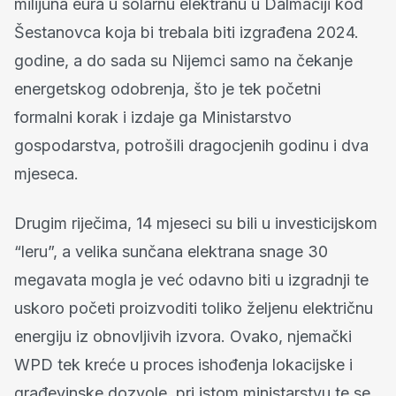
milijuna eura u solarnu elektranu u Dalmaciji kod
Šestanovca koja bi trebala biti izgrađena 2024.
godine, a do sada su Nijemci samo na čekanje
energetskog odobrenja, što je tek početni
formalni korak i izdaje ga Ministarstvo
gospodarstva, potrošili dragocjenih godinu i dva
mjeseca.
Drugim riječima, 14 mjeseci su bili u investicijskom
“leru”, a velika sunčana elektrana snage 30
megavata mogla je već odavno biti u izgradnji te
uskoro početi proizvoditi toliko željenu električnu
energiju iz obnovljivih izvora. Ovako, njemački
WPD tek kreće u proces ishođenja lokacijske i
građevinske dozvole, pri istom ministarstvu te se