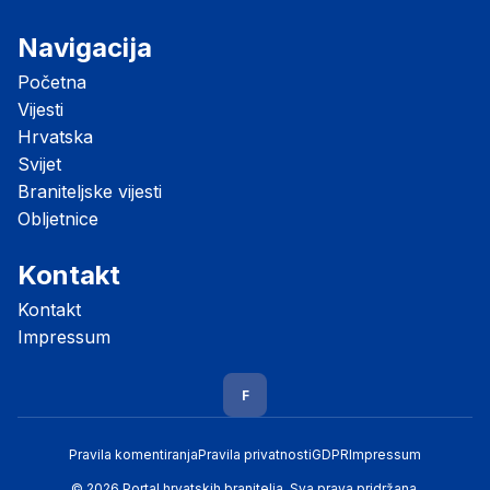
Navigacija
Početna
Vijesti
Hrvatska
Svijet
Braniteljske vijesti
Obljetnice
Kontakt
Kontakt
Impressum
F
Pravila komentiranja
Pravila privatnosti
GDPR
Impressum
© 2026 Portal hrvatskih branitelja. Sva prava pridržana.