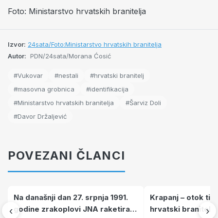
Foto: Ministarstvo hrvatskih branitelja
Izvor:
24sata/Foto:Ministarstvo hrvatskih branitelja
Autor:
PDN/24sata/Morana Ćosić
#Vukovar
#nestali
#hrvatski branitelj
#masovna grobnica
#identifikacija
#Ministarstvo hrvatskih branitelja
#Šarviz Doli
#Davor Držaljević
POVEZANI ČLANCI
Na današnji dan 27. srpnja 1991.
Krapanj – otok tiš
godine zrakoplovi JNA raketirali
hrvatski branitelj
‹
›