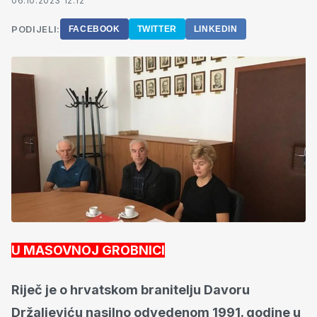
06.10.2023 12:12
PODIJELI:
FACEBOOK
TWITTER
LINKEDIN
U MASOVNOJ GROBNICI
Riječ je o hrvatskom branitelju Davoru
Držaljeviću nasilno odvedenom 1991. godine u