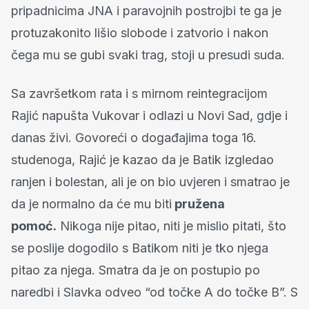
pripadnicima JNA i paravojnih postrojbi te ga je
protuzakonito lišio slobode i zatvorio i nakon
čega mu se gubi svaki trag, stoji u presudi suda.
Sa završetkom rata i s mirnom reintegracijom
Rajić napušta Vukovar i odlazi u Novi Sad, gdje i
danas živi. Govoreći o događajima toga 16.
studenoga, Rajić je kazao da je Batik izgledao
ranjen i bolestan, ali je on bio uvjeren i smatrao je
da je normalno da će mu biti
pružena
pomoć.
Nikoga nije pitao, niti je mislio pitati, što
se poslije dogodilo s Batikom niti je tko njega
pitao za njega. Smatra da je on postupio po
naredbi i Slavka odveo “od točke A do točke B”. S