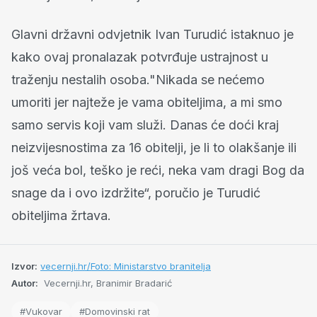
Glavni državni odvjetnik Ivan Turudić istaknuo je
kako ovaj pronalazak potvrđuje ustrajnost u
traženju nestalih osoba."Nikada se nećemo
umoriti jer najteže je vama obiteljima, a mi smo
samo servis koji vam služi. Danas će doći kraj
neizvijesnostima za 16 obitelji, je li to olakšanje ili
još veća bol, teško je reći, neka vam dragi Bog da
snage da i ovo izdržite“, poručio je Turudić
obiteljima žrtava.
Izvor:
vecernji.hr/Foto: Ministarstvo branitelja
Autor:
Vecernji.hr, Branimir Bradarić
#Vukovar
#Domovinski rat