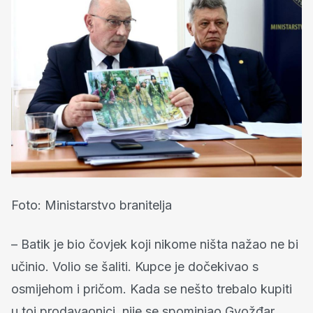
Foto: Ministarstvo branitelja
– Batik je bio čovjek koji nikome ništa nažao ne bi
učinio. Volio se šaliti. Kupce je dočekivao s
osmijehom i pričom. Kada se nešto trebalo kupiti
u toj prodavaonici, nije se spominjao Gvožđar,