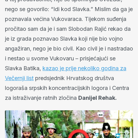
nego se govorilo: “Idi kod Slavka.” Mislim da ga je
poznavala većina Vukovaraca. Tijekom suđenja
pročitao sam da je i sam Slobodan Rajić rekao da
je iz grada poznavao Slavka koji nije bio vojno
angažiran, nego je bio civil. Kao civil je i nastradao
i nestao u svome Vukovaru – prisjećajući se
Slavka Batika,
kazao je prije nekoliko godina za
Večernji list
predsjednik Hrvatskog društva
logoraša srpskih koncentracijskih logora i Centra
za istraživanje ratnih zločina
Danijel Rehak
.