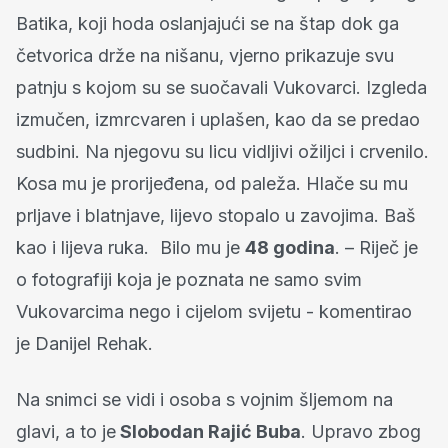
Batika, koji hoda oslanjajući se na štap dok ga
četvorica drže na nišanu, vjerno prikazuje svu
patnju s kojom su se suočavali Vukovarci. Izgleda
izmučen, izmrcvaren i uplašen, kao da se predao
sudbini. Na njegovu su licu vidljivi ožiljci i crvenilo.
Kosa mu je prorijeđena, od paleža. Hlače su mu
prljave i blatnjave, lijevo stopalo u zavojima. Baš
kao i lijeva ruka. Bilo mu je
48 godina
. – Riječ je
o fotografiji koja je poznata ne samo svim
Vukovarcima nego i cijelom svijetu - komentirao
je Danijel Rehak.
Na snimci se vidi i osoba s vojnim šljemom na
glavi, a to je
Slobodan Rajić Buba
. Upravo zbog