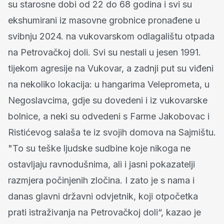
su starosne dobi od 22 do 68 godina i svi su
ekshumirani iz masovne grobnice pronađene u
svibnju 2024. na vukovarskom odlagalištu otpada
na Petrovačkoj doli. Svi su nestali u jesen 1991.
tijekom agresije na Vukovar, a zadnji put su viđeni
na nekoliko lokacija: u hangarima Veleprometa, u
Negoslavcima, gdje su dovedeni i iz vukovarske
bolnice, a neki su odvedeni s Farme Jakobovac i
Ristićevog salaša te iz svojih domova na Sajmištu.
"To su teške ljudske sudbine koje nikoga ne
ostavljaju ravnodušnima, ali i jasni pokazatelji
razmjera počinjenih zločina. I zato je s nama i
danas glavni državni odvjetnik, koji otpočetka
prati istraživanja na Petrovačkoj doli“, kazao je