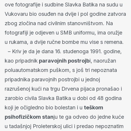
ove fotografije i sudbine Slavka Batika na sudu u
Vukovaru bio osuđen na dvije i pol godine zatvora
zbog zločina nad civilnim stanovništvom. Na
fotografiji je odjeven u SMB uniformu, ima oružje
u rukama, a dvije ručne bombe mu vise s remena.
– Kriv je da je dana 16. studenoga 1991. godine,
kao pripadnik
paravojnih postrojb
i, naoružan
poluautomatskom puškom, s još tri nepoznata
pripadnika paravojnih postrojbi u jednoj
razrušenoj kući na trgu Drvena pijaca pronašao i
zarobio civila Slavka Batika u dobi od 48 godina
koji je očigledno bio bolestan i u
teškom
psihofizičkom stan
ju te ga odveo do jedne kuće
u tadašnjoj Proleterskoj ulici i predao nepoznatim