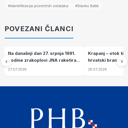
#identifikacija posmrtnih ostataka
#Slavko Batik
POVEZANI ČLANCI
Na današnji dan 27. srpnja 1991.
Krapanj – otok tiš
godine zrakoplovi JNA raketirali
hrvatski branitelj
‹
›
su vojarnu i obučni centar "Nikola
pronalaze mir
27.07.2026
26.07.2026
Šubić Zrinski" popularno zvanu
"Opatovačka pustara"