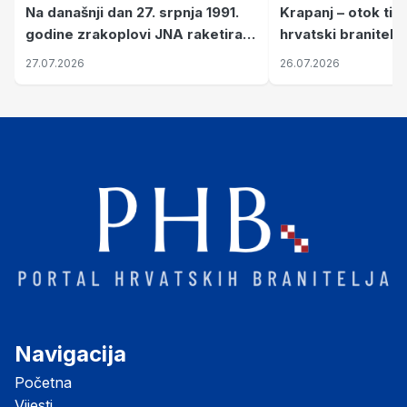
Krapanj – otok tiš
Na današnji dan 27. srpnja 1991.
hrvatski branitelj
godine zrakoplovi JNA raketirali
pronalaze mir
su vojarnu i obučni centar "Nikola
26.07.2026
27.07.2026
Šubić Zrinski" popularno zvanu
"Opatovačka pustara"
Navigacija
Početna
Vijesti