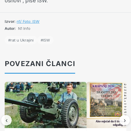
osnovi”, piše ISW.
Izvor:
n1/ Foto: ISW
Autor:
N1 Info
#rat u Ukrajini
#ISW
POVEZANI ČLANCI
‹
›