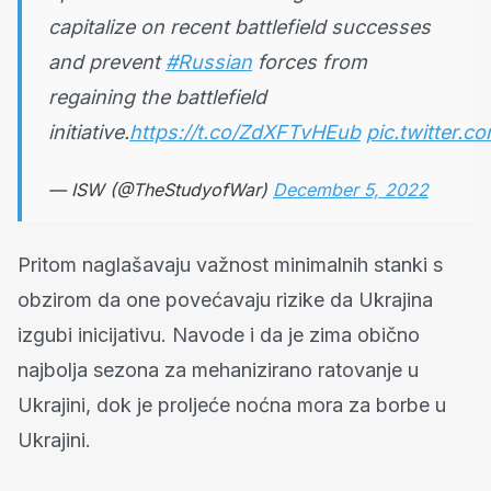
capitalize on recent battlefield successes
and prevent
#Russian
forces from
regaining the battlefield
initiative.
https://t.co/ZdXFTvHEub
pic.twitter.
— ISW (@TheStudyofWar)
December 5, 2022
Pritom naglašavaju važnost minimalnih stanki s
obzirom da one povećavaju rizike da Ukrajina
izgubi inicijativu. Navode i da je zima obično
najbolja sezona za mehanizirano ratovanje u
Ukrajini, dok je proljeće noćna mora za borbe u
Ukrajini.