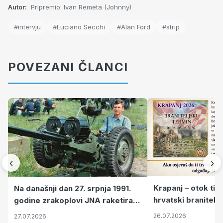
Autor:
Pripremio: Ivan Remeta (Johnny)
#intervju
#Luciano Secchi
#Alan Ford
#strip
POVEZANI ČLANCI
‹
›
Krapanj – otok tiš
Na današnji dan 27. srpnja 1991.
hrvatski branitelj
godine zrakoplovi JNA raketirali
pronalaze mir
su vojarnu i obučni centar "Nikola
26.07.2026
27.07.2026