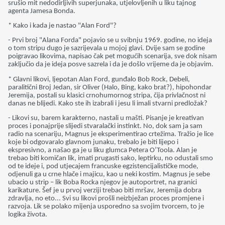
srušio mit nedodirljivih superjunaka, utjelovljenih u liku tajnog
agenta Jamesa Bonda.
* Kako i kada je nastao "Alan Ford"?
- Prvi broj "Alana Forda" pojavio se u svibnju 1969. godine, no ideja
o tom stripu dugo je sazrijevala u mojoj glavi. Dvije sam se godine
poigravao likovima, napisao čak pet mogućih scenarija, sve dok nisam
zaključio da je ideja posve sazrela i da je došlo vrijeme da je objavim.
* Glavni likovi, ljepotan Alan Ford, gunđalo Bob Rock, Debeli,
paralitični Broj Jedan, sir Oliver (Halo, Bing, kako brat?), hipohondar
Jeremija, postali su klasici crnohumornog stripa, čija privlačnost ni
danas ne blijedi. Kako ste ih izabrali i jesu li imali stvarni predložak?
- Likovi su, barem karakterno, nastali u mašti. Pisanje je kreativan
proces i ponajprije slijedi stvaralački instinkt. No, dok sam ja sam
radio na scenariju, Magnus je eksperimentirao crtežima. Tražio je lice
koje bi odgovaralo glavnom junaku, trebalo je biti lijepo i
ekspresivno, a našao ga je u liku glumca Petera O’Toola. Alan je
trebao biti komičan lik, imati prugasti sako, leptirku, no odustali smo
od te ideje i, pod utjecajem francuske egzistencijalističke mode,
odjenuli ga u crne hlače i majicu, kao u neki kostim. Magnus je sebe
ubacio u strip – lik Boba Rocka njegov je autoportret, na granici
karikature. Šef je u prvoj verziji trebao biti mršav, Jeremija dobra
zdravlja, no eto... Svi su likovi prošli neizbježan proces promjene i
razvoja. Lik se polako mijenja usporedno sa svojim tvorcem, to je
logika života.