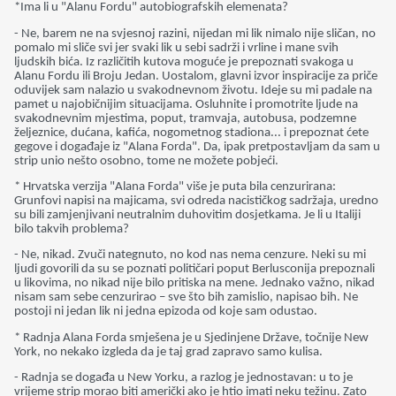
*Ima li u "Alanu Fordu" autobiografskih elemenata?
- Ne, barem ne na svjesnoj razini, nijedan mi lik nimalo nije sličan, no
pomalo mi sliče svi jer svaki lik u sebi sadrži i vrline i mane svih
ljudskih bića. Iz različitih kutova moguće je prepoznati svakoga u
Alanu Fordu ili Broju Jedan. Uostalom, glavni izvor inspiracije za priče
oduvijek sam nalazio u svakodnevnom životu. Ideje su mi padale na
pamet u najobičnijim situacijama. Osluhnite i promotrite ljude na
svakodnevnim mjestima, poput, tramvaja, autobusa, podzemne
željeznice, dućana, kafića, nogometnog stadiona... i prepoznat ćete
gegove i događaje iz "Alana Forda". Da, ipak pretpostavljam da sam u
strip unio nešto osobno, tome ne možete pobjeći.
* Hrvatska verzija "Alana Forda" više je puta bila cenzurirana:
Grunfovi napisi na majicama, svi odreda nacističkog sadržaja, uredno
su bili zamjenjivani neutralnim duhovitim dosjetkama. Je li u Italiji
bilo takvih problema?
- Ne, nikad. Zvuči nategnuto, no kod nas nema cenzure. Neki su mi
ljudi govorili da su se poznati političari poput Berlusconija prepoznali
u likovima, no nikad nije bilo pritiska na mene. Jednako važno, nikad
nisam sam sebe cenzurirao – sve što bih zamislio, napisao bih. Ne
postoji ni jedan lik ni jedna epizoda od koje sam odustao.
* Radnja Alana Forda smješena je u Sjedinjene Države, točnije New
York, no nekako izgleda da je taj grad zapravo samo kulisa.
- Radnja se događa u New Yorku, a razlog je jednostavan: u to je
vrijeme strip morao biti američki ako je htio imati neku težinu. Zato