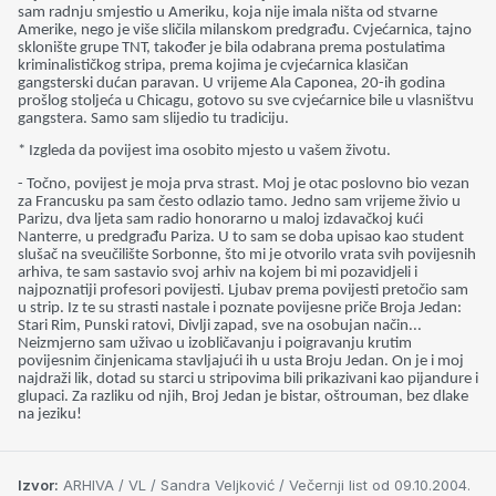
sam radnju smjestio u Ameriku, koja nije imala ništa od stvarne
Amerike, nego je više sličila milanskom predgrađu. Cvjećarnica, tajno
sklonište grupe TNT, također je bila odabrana prema postulatima
kriminalističkog stripa, prema kojima je cvjećarnica klasičan
gangsterski dućan paravan. U vrijeme Ala Caponea, 20-ih godina
prošlog stoljeća u Chicagu, gotovo su sve cvjećarnice bile u vlasništvu
gangstera. Samo sam slijedio tu tradiciju.
* Izgleda da povijest ima osobito mjesto u vašem životu.
- Točno, povijest je moja prva strast. Moj je otac poslovno bio vezan
za Francusku pa sam često odlazio tamo. Jedno sam vrijeme živio u
Parizu, dva ljeta sam radio honorarno u maloj izdavačkoj kući
Nanterre, u predgrađu Pariza. U to sam se doba upisao kao student
slušač na sveučilište Sorbonne, što mi je otvorilo vrata svih povijesnih
arhiva, te sam sastavio svoj arhiv na kojem bi mi pozavidjeli i
najpoznatiji profesori povijesti. Ljubav prema povijesti pretočio sam
u strip. Iz te su strasti nastale i poznate povijesne priče Broja Jedan:
Stari Rim, Punski ratovi, Divlji zapad, sve na osobujan način...
Neizmjerno sam uživao u izobličavanju i poigravanju krutim
povijesnim činjenicama stavljajući ih u usta Broju Jedan. On je i moj
najdraži lik, dotad su starci u stripovima bili prikazivani kao pijandure i
glupaci. Za razliku od njih, Broj Jedan je bistar, oštrouman, bez dlake
na jeziku!
Izvor:
ARHIVA / VL / Sandra Veljković / Večernji list od 09.10.2004.