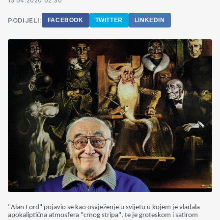
15.04.2020 02:30
PODIJELI:
FACEBOOK
TWITTER
LINKEDIN
"Alan Ford" pojavio se kao osvježenje u svijetu u kojem je vladala
apokaliptična atmosfera "crnog stripa", te je groteskom i satirom