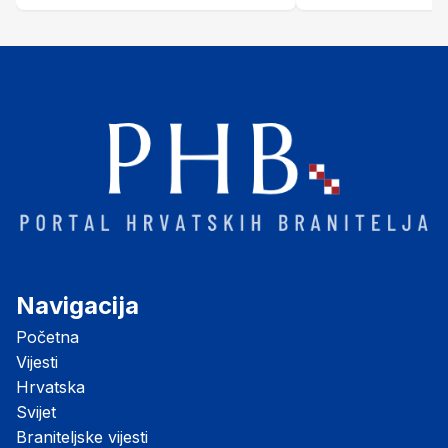
Šubić Zrinski" popularno zvanu
"Opatovačka pustara"
Navigacija
Početna
Vijesti
Hrvatska
Svijet
Braniteljske vijesti