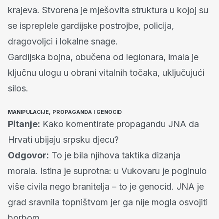
krajeva. Stvorena je mješovita struktura u kojoj su
se ispreplele gardijske postrojbe, policija,
dragovoljci i lokalne snage.
Gardijska bojna, obučena od legionara, imala je
ključnu ulogu u obrani vitalnih točaka, uključujući
silos.
MANIPULACIJE, PROPAGANDA I GENOCID
Pitanje:
Kako komentirate propagandu JNA da
Hrvati ubijaju srpsku djecu?
Odgovor:
To je bila njihova taktika dizanja
morala. Istina je suprotna: u Vukovaru je poginulo
više civila nego branitelja – to je genocid. JNA je
grad sravnila topništvom jer ga nije mogla osvojiti
borbom.