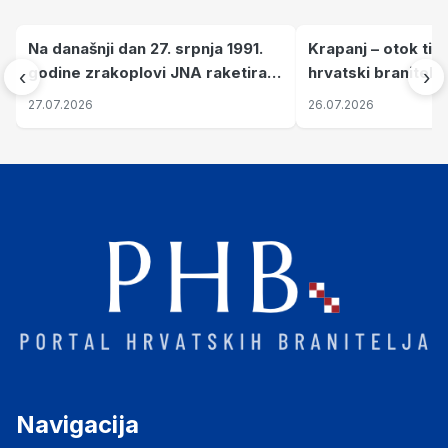
Na današnji dan 27. srpnja 1991.
Krapanj – otok tiš
godine zrakoplovi JNA raketirali
hrvatski branitelj
‹
›
su vojarnu i obučni centar "Nikola
pronalaze mir
27.07.2026
26.07.2026
Šubić Zrinski" popularno zvanu
"Opatovačka pustara"
Navigacija