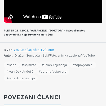
PLETER 21.11.2025. IVAN ANĐELIĆ "DOKTOR" - Svjedočanstvo
zapovjednika koje Hrvatska mora čuti
Izvor:
YouTube/Osječka TV/Pleter
Autor:
Dražen Šemovčan Šeki/Foto: snimka zaslona/YouTube
#istina
#Sajmište
#Kolonu sjećanja
#zapovjednici
#Ivan Dok Anđelić
#obrana Vukovara
#Ivica Arbanas Lipi
POVEZANI ČLANCI