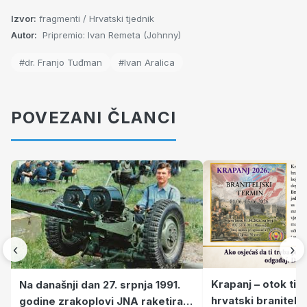
Izvor:
fragmenti / Hrvatski tjednik
Autor:
Pripremio: Ivan Remeta (Johnny)
#dr. Franjo Tuđman
#Ivan Aralica
POVEZANI ČLANCI
‹
›
Krapanj – otok tiš
Na današnji dan 27. srpnja 1991.
hrvatski branitelj
godine zrakoplovi JNA raketirali