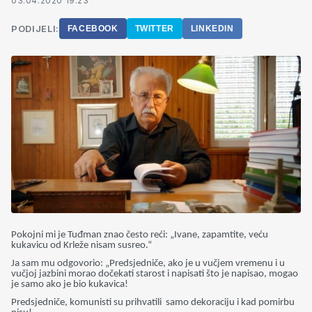
03.04.2020 19:23
PODIJELI:
FACEBOOK
TWITTER
LINKEDIN
Pokojni mi je Tuđman znao često reći: „Ivane, zapamtite, veću
kukavicu od Krleže nisam susreo.“
Ja sam mu odgovorio: „Predsjedniče, ako je u vučjem vremenu i u
vučjoj jazbini morao dočekati starost i napisati što je napisao, mogao
je samo ako je bio kukavica!
Predsjedniče, komunisti su prihvatili samo dekoraciju i kad pomirbu