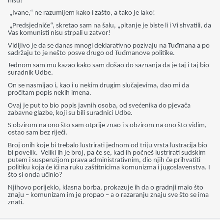
nisu!
„Ivane,“ ne razumijem kako i zašto, a tako je lako!
„Predsjedniče“, skretao sam na šalu, „pitanje je biste li i Vi shvatili, da
Vas komunisti nisu strpali u zatvor!
Vidljivo je da se danas mnogi deklarativno pozivaju na Tuđmana a po
sadržaju to je nešto posve drugo od Tuđmanove politike.
Jednom sam mu kazao kako sam došao do saznanja da je taj i taj bio
suradnik Udbe.
On se nasmijao i, kao i u nekim drugim slučajevima, dao mi da
pročitam popis nekih imena.
Ovaj je put to bio popis javnih osoba, od svećenika do pjevača
zabavne glazbe, koji su bili suradnici Udbe.
S obzirom na ono što sam otprije znao i s obzirom na ono što vidim,
ostao sam bez riječi.
Broj onih koje bi trebalo lustrirati jednom od triju vrsta lustracija bio
bi povelik. Veliki ih je broj, pa će se, kad ih počneš lustrirati sudskim
putem i suspenzijom prava administrativnim, dio njih će prihvatiti
politiku koja će ići na ruku zaštitnicima komunizma i jugoslavenstva. I
što si onda učinio?
Njihovo porijeklo, klasna borba, prokazuje ih da o gradnji malo što
znaju – komunizam im je propao – a o razaranju znaju sve što se ima
znati.