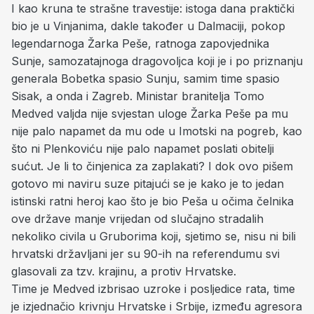
I kao kruna te strašne travestije: istoga dana praktički
bio je u Vinjanima, dakle također u Dalmaciji, pokop
legendarnoga Žarka Peše, ratnoga zapovjednika
Sunje, samozatajnoga dragovoljca koji je i po priznanju
generala Bobetka spasio Sunju, samim time spasio
Sisak, a onda i Zagreb. Ministar branitelja Tomo
Medved valjda nije svjestan uloge Žarka Peše pa mu
nije palo napamet da mu ode u Imotski na pogreb, kao
što ni Plenkoviću nije palo napamet poslati obitelji
sućut. Je li to činjenica za zaplakati? I dok ovo pišem
gotovo mi naviru suze pitajući se je kako je to jedan
istinski ratni heroj kao što je bio Peša u očima čelnika
ove države manje vrijedan od slučajno stradalih
nekoliko civila u Gruborima koji, sjetimo se, nisu ni bili
hrvatski državljani jer su 90-ih na referendumu svi
glasovali za tzv. krajinu, a protiv Hrvatske.
Time je Medved izbrisao uzroke i posljedice rata, time
je izjednačio krivnju Hrvatske i Srbije, između agresora