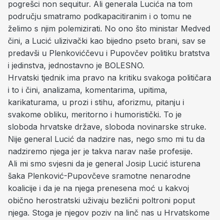
pogrešci non sequitur. Ali generala Lucića na tom
području smatramo podkapacitiranim i o tomu ne
želimo s njim polemizirati. No ono što ministar Medved
čini, a Lucić ulizivački kao bijedno pseto brani, sav se
predavši u Plenkovićčevu i Pupovčev politiku bratstva
i jedinstva, jednostavno je BOLESNO.
Hrvatski tjednik ima pravo na kritiku svakoga političara
i to i čini, analizama, komentarima, upitima,
karikaturama, u prozi i stihu, aforizmu, pitanju i
svakome obliku, meritorno i humoristički. To je
sloboda hrvatske države, sloboda novinarske struke.
Nije general Lucić da nadzire nas, nego smo mi tu da
nadziremo njega jer je takva narav naše profesije.
Ali mi smo svjesni da je general Josip Lucić isturena
šaka Plenković-Pupovčeve sramotne nenarodne
koalicije i da je na njega prenesena moć u kakvoj
obično herostratski uživaju bezlični poltroni poput
njega. Stoga je njegov poziv na linč nas u Hrvatskome