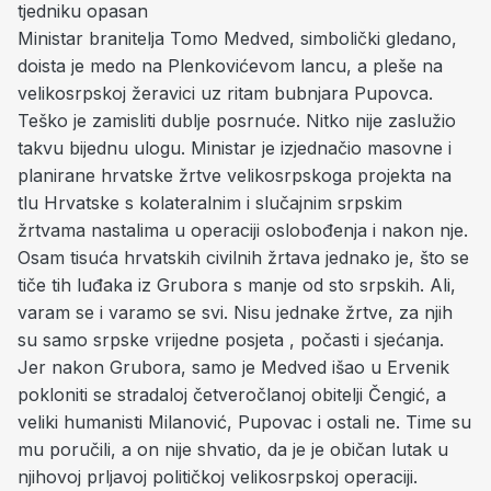
tjedniku opasan
Ministar branitelja Tomo Medved, simbolički gledano,
doista je medo na Plenkovićevom lancu, a pleše na
velikosrpskoj žeravici uz ritam bubnjara Pupovca.
Teško je zamisliti dublje posrnuće. Nitko nije zaslužio
takvu bijednu ulogu. Ministar je izjednačio masovne i
planirane hrvatske žrtve velikosrpskoga projekta na
tlu Hrvatske s kolateralnim i slučajnim srpskim
žrtvama nastalima u operaciji oslobođenja i nakon nje.
Osam tisuća hrvatskih civilnih žrtava jednako je, što se
tiče tih luđaka iz Grubora s manje od sto srpskih. Ali,
varam se i varamo se svi. Nisu jednake žrtve, za njih
su samo srpske vrijedne posjeta , počasti i sjećanja.
Jer nakon Grubora, samo je Medved išao u Ervenik
pokloniti se stradaloj četveročlanoj obitelji Čengić, a
veliki humanisti Milanović, Pupovac i ostali ne. Time su
mu poručili, a on nije shvatio, da je je običan lutak u
njihovoj prljavoj političkoj velikosrpskoj operaciji.