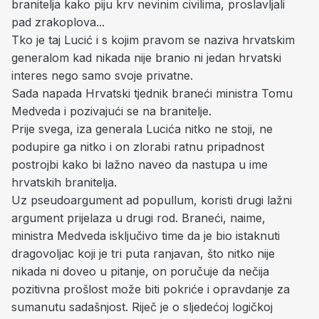
branitelja kako piju krv nevinim civilima, proslavljali
pad zrakoplova...
Tko je taj Lucić i s kojim pravom se naziva hrvatskim
generalom kad nikada nije branio ni jedan hrvatski
interes nego samo svoje privatne.
Sada napada Hrvatski tjednik braneći ministra Tomu
Medveda i pozivajući se na branitelje.
Prije svega, iza generala Lucića nitko ne stoji, ne
podupire ga nitko i on zlorabi ratnu pripadnost
postrojbi kako bi lažno naveo da nastupa u ime
hrvatskih branitelja.
Uz pseudoargument ad popullum, koristi drugi lažni
argument prijelaza u drugi rod. Braneći, naime,
ministra Medveda isključivo time da je bio istaknuti
dragovoljac koji je tri puta ranjavan, što nitko nije
nikada ni doveo u pitanje, on poručuje da nečija
pozitivna prošlost može biti pokriće i opravdanje za
sumanutu sadašnjost. Riječ je o sljedećoj logičkoj