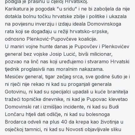
podigla je prašinu u cijeloj Hrvatskoj.
Karikatura je pogodak "u sridu" i ne bi zaboljela da nije
dotakla bolnu točku hrvatske zbilje i politike i ukazala
na povijesnu inverziju i izdaju ideala Domovinskoga
rata koji se događaju u režiji hrvatsko-srpske,
odnosno Plenković-Pupovčeve koalicije.
U maniri vojne hunte danas je Pupovčev i Plenkovićev
general bez vojske Josip Lucić, bivši milicionar,
pozvao na linč nas koji uređujemo i stvaramo Hrvatski
tjednik proglasivši nas moralnim nakazama.
Mesićev general, tigar zečjeg srca, sve godine šutio je i
ni riječi nije rekao ni kad su proganjali generala
Gotovinu, ni kad su specijalci upadali u kuće branitelja
tražeći topničke dnevnike, ni kad je Pupovac klevetao
Domovinski rat i izmišljao incidente, ni kad su Budi
Lončaru htjeli dati odličje, ni kad su bolesnoga
Brodarca odveli na plus 40 da krepa kao životinja u
osječkoj tamnici, ni kad su Novosti objavljivale sliku