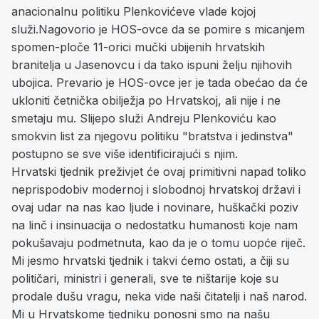
anacionalnu politiku Plenkovićeve vlade kojoj
služi.Nagovorio je HOS-ovce da se pomire s micanjem
spomen-ploče 11-orici mučki ubijenih hrvatskih
branitelja u Jasenovcu i da tako ispuni želju njihovih
ubojica. Prevario je HOS-ovce jer je tada obećao da će
ukloniti četnička obilježja po Hrvatskoj, ali nije i ne
smetaju mu. Slijepo služi Andreju Plenkoviću kao
smokvin list za njegovu politiku "bratstva i jedinstva"
postupno se sve više identificirajući s njim.
Hrvatski tjednik preživjet će ovaj primitivni napad toliko
neprispodobiv modernoj i slobodnoj hrvatskoj državi i
ovaj udar na nas kao ljude i novinare, huškački poziv
na linč i insinuacija o nedostatku humanosti koje nam
pokušavaju podmetnuta, kao da je o tomu uopće riječ.
Mi jesmo hrvatski tjednik i takvi ćemo ostati, a čiji su
političari, ministri i generali, sve te ništarije koje su
prodale dušu vragu, neka vide naši čitatelji i naš narod.
Mi u Hrvatskome tjedniku ponosni smo na našu