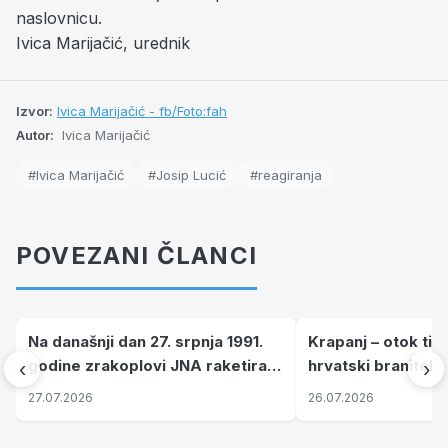
naslovnicu.
Ivica Marijačić, urednik
Izvor:
Ivica Marijačić - fb/Foto:fah
Autor:
Ivica Marijačić
#Ivica Marijačić
#Josip Lucić
#reagiranja
POVEZANI ČLANCI
Na današnji dan 27. srpnja 1991.
Krapanj – otok tiš
godine zrakoplovi JNA raketirali
hrvatski branitelj
‹
›
su vojarnu i obučni centar "Nikola
pronalaze mir
27.07.2026
26.07.2026
Šubić Zrinski" popularno zvanu
"Opatovačka pustara"