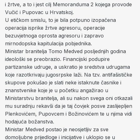
i žrtve, a to i jest cilj Memoranduma 2 kojega provode
Vučić i Pupovac u Hrvatskoj.
U etičkom smislu, to je bila potpuno izopačena
operacija isprike žrtve agresoru, operacije
bezuvjetnoga oprosta agresoru i zapravo
mirnodopska kapitulacija pobjednika.
Ministar branitelja Tomo Medved posljednjih godina
ideološki se preobrazio. Financijski podupire
partizanske udruge, a uskratio je sredstva udrugama
koje razotkrivaju jugosrpske laži. Na tzv. antifašističke
skupove pokušao je slati neke istaknute časnike i
znanstvenike koje je u početku angažirao u
Ministarstvu branitelja, ali su nakon svega oni otkazali
mu suradnju rekavši da je taj čovjek posve zaslijepljen
Plenkovićem, Pupovcem i Božinovićem te u njima vidi
hodajuća božanstva.
Ministar Medved postao je neosjetljiv za sve
domoljubne prijedloge i inicijative i uklopio se u