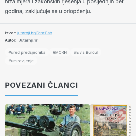
niza mjera i zakonskih rješenja u posljednjih pet
godina, zaključuje se u priopćenju.
Izvor:
jutarnji.hr/Foto:Fah
Autor:
Jutarnji.hr
#ured predsjednika
#MORH
#Elvis Burčul
#umirovljenje
POVEZANI ČLANCI