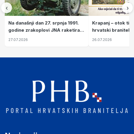
‹
›
Krapanj – otok tiš
Na današnji dan 27. srpnja 1991.
hrvatski branitelj
godine zrakoplovi JNA raketirali
pronalaze mir
su vojarnu i obučni centar "Nikola
26.07.2026
27.07.2026
Šubić Zrinski" popularno zvanu
"Opatovačka pustara"