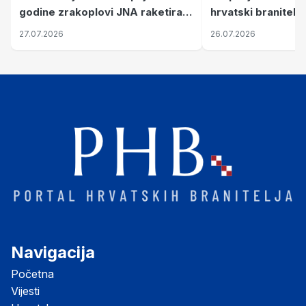
hrvatski branitelj
godine zrakoplovi JNA raketirali
pronalaze mir
su vojarnu i obučni centar "Nikola
26.07.2026
27.07.2026
Šubić Zrinski" popularno zvanu
"Opatovačka pustara"
Navigacija
Početna
Vijesti