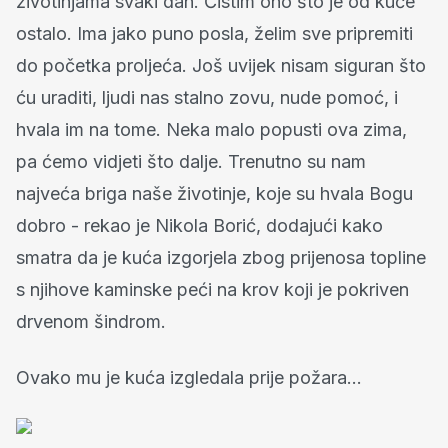
životinjama svaki dan. Čistim ono što je od kuće
ostalo. Ima jako puno posla, želim sve pripremiti
do početka proljeća. Još uvijek nisam siguran što
ću uraditi, ljudi nas stalno zovu, nude pomoć, i
hvala im na tome. Neka malo popusti ova zima,
pa ćemo vidjeti što dalje. Trenutno su nam
najveća briga naše životinje, koje su hvala Bogu
dobro - rekao je Nikola Borić, dodajući kako
smatra da je kuća izgorjela zbog prijenosa topline
s njihove kaminske peći na krov koji je pokriven
drvenom šindrom.
Ovako mu je kuća izgledala prije požara...