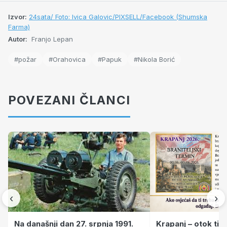
Izvor:
24sata/ Foto: Ivica Galovic/PIXSELL/Facebook (Shumska
Farma)
Autor:
Franjo Lepan
#požar
#Orahovica
#Papuk
#Nikola Borić
POVEZANI ČLANCI
‹
›
Krapanj – otok tiš
Na današnji dan 27. srpnja 1991.