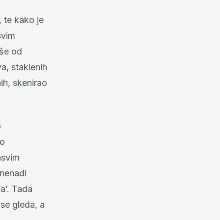
 te kako je
svim
iše od
va, staklenih
nih, skenirao
o
no
asvim
znenadi
a’. Tada
 se gleda, a