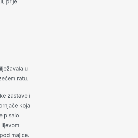
i, prije
ilježavala u
azećem ratu.
ske zastave i
kornjače koja
e pisalo
 lijevom
spod majice.