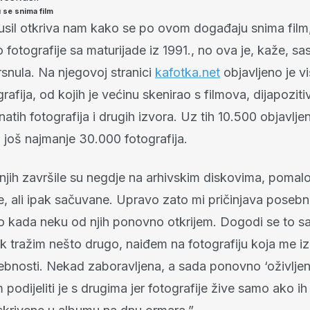
 se snima film
sil otkriva nam kako se po ovom događaju snima film,
io fotografije sa maturijade iz 1991., no ova je, kaže, sa
rsnula. Na njegovoj stranici
kafotka.net
objavljeno je v
rafija, od kojih je većinu skenirao s filmova, dijapoziti
natih fotografija i drugih izvora. Uz tih 10.500 objavlje
o još najmanje 30.000 fotografija.
jih završile su negdje na arhivskim diskovima, pomal
e, ali ipak sačuvane. Upravo zato mi pričinjava poseb
o kada neku od njih ponovno otkrijem. Dogodi se to s
ok tražim nešto drugo, naiđem na fotografiju koja me i
bnosti. Nekad zaboravljena, a sada ponovno ‘oživljen
podijeliti je s drugima jer fotografije žive samo ako ih