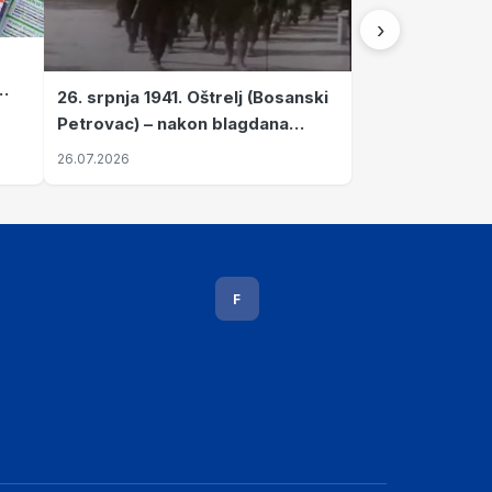
›
26. srpnja 1941. Oštrelj (Bosanski
Petrovac) – nakon blagdana
Svete Ane izvršen napad srpskih
26.07.2026
ustanika na vlak s ženama i
djecom
F