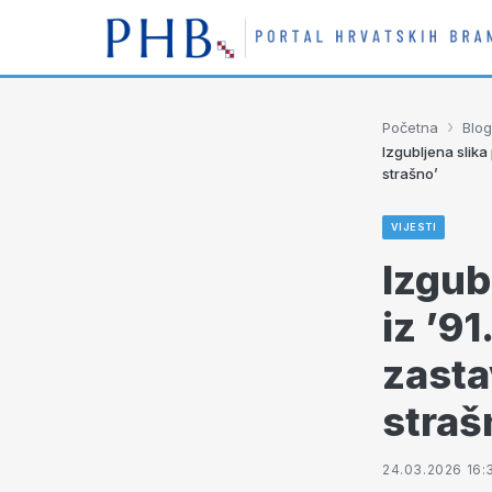
›
Početna
Blog
Izgubljena slika
strašno’
VIJESTI
Izgub
iz ’9
zasta
straš
24.03.2026 16: