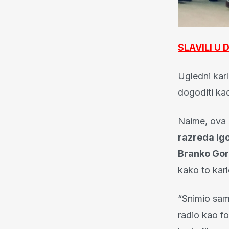
SLAVILI U
Ugledni kar
dogoditi ka
Naime, ova 
razreda Igo
Branko Gor
kako to karl
“Snimio sam
radio kao fo