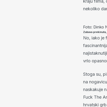
kraju filma,
nekoliko dan
Foto: Dinko N
Zabava prekinuta,
No, iako je 
fascinantnij
najistaknuti
vrlo opasnom
Stoga su, p
na nogavicu 
naskakuje n
Fuck The Ar
hrvatski grb