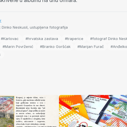
skrivene u albumu na dnu ormara.”
r
: Dinko Neskusil, ustupljena fotografija
#Karlovac
#hrvatska zastava
#traperice
#fotograf Dinko Nesk
#Marin Povrženić
#Branko Goršćak
#Marijan Furač
#Anđelko
c