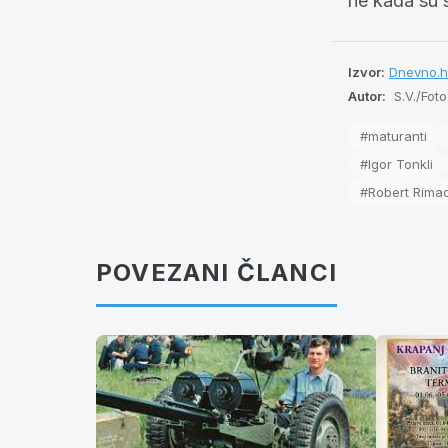
ne kada su 
Izvor:
Dnevno.h
Autor:
S.V./Foto
#maturanti
#Igor Tonkli
#Robert Rima
POVEZANI ČLANCI