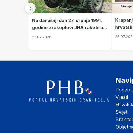
‹
Krapanj
Na današnji dan 27. srpnja 1991.
hrvatsk
godine zrakoplovi JNA raketirali
pronala
su vojarnu i obučni centar "Nikola
26.07.202
27.07.2026
Šubić Zrinski" popularno zvanu
"Opatovačka pustara"
Navi
Početn
Vijesti
Hrvats
Svijet
Branitel
Obljetn