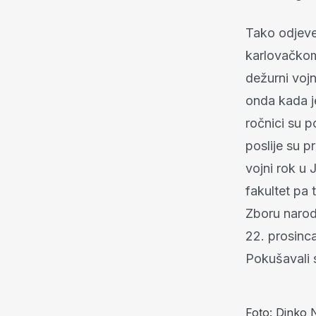
Tako odjeven
karlovačkom 
dežurni vojn
onda kada je
ročnici su p
poslije su p
vojni rok u 
fakultet pa 
Zboru narodn
22. prosinca
Pokušavali s
Foto: Dinko 