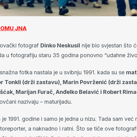
 DOMU JNA
lovački fotograf
Dinko Neskusil
nije bio svjestan što ć
da u fotografiju staru 35 godina ponovno “udahne živo
snažna fotka nastala je u svibnju 1991. kada su se
matu
r Tonkli (drži zastavu), Marin Povrženić (drži zasta
šćak, Marijan Furač, Anđelko Belavić i Robert Rima
ovčani nazivaju – maturijadu.
 je 1991. godine i samo je jedna u nizu. Tada sam već 
toreporter, a naknadno i ratni. Što se tiče ove fotografij