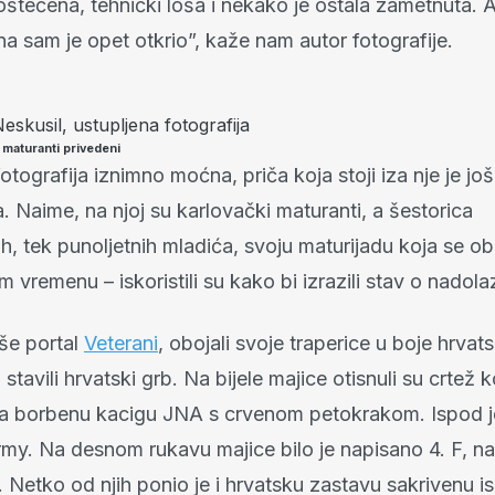
 oštećena, tehnički loša i nekako je ostala zametnuta. Al
a sam je opet otkrio”, kaže nam autor fotografije.
eskusil, ustupljena fotografija
 maturanti privedeni
fotografija iznimno moćna, priča koja stoji iza nje je još
a. Naime, na njoj su karlovački maturanti, a šestorica
jih, tek punoljetnih mladića, svoju maturijadu koja se ob
 vremenu – iskoristili su kako bi izrazili stav o nadol
iše portal
Veterani
, obojali svoje traperice u boje hrvat
stavili hrvatski grb. Na bijele majice otisnuli su crtež 
a borbenu kacigu JNA s crvenom petokrakom. Ispod j
my. Na desnom rukavu majice bilo je napisano 4. F, na
. Netko od njih ponio je i hrvatsku zastavu sakrivenu i