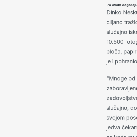
Po ovom događaju
Dinko Nesku
ciljano traž
slučajno isk
10.500 fotog
ploča, papir
je i pohrani
“Mnoge od n
zaboravljen
zadovoljstv
slučajno, d
svojom pose
jedva čekam 