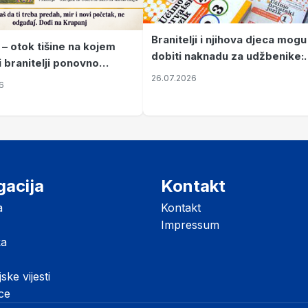
Branitelji i njihova djeca mogu
 – otok tišine na kojem
dobiti naknadu za udžbenike:
i branitelji ponovno
zahtjevi se podnose do 31.
26.07.2026
ze mir
6
listopada
gacija
Kontakt
a
Kontakt
Impressum
ka
jske vijesti
ice