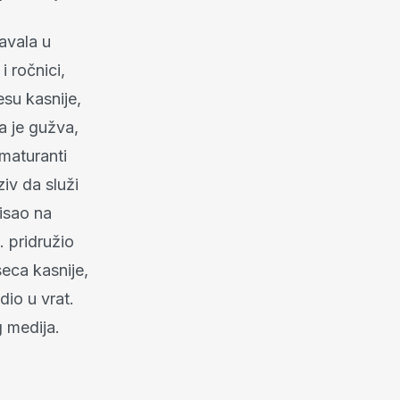
avala u
 ročnici,
esu kasnije,
a je gužva,
 maturanti
ziv da služi
pisao na
. pridružio
seca kasnije,
dio u vrat.
g medija.