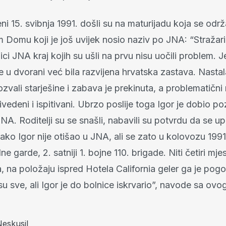
i 15. svibnja 1991. došli su na maturijadu koja se održ
Domu koji je još uvijek nosio naziv po JNA: “Stražari i
ici JNA kraj kojih su ušli na prvu nisu uočili problem. J
 u dvorani već bila razvijena hrvatska zastava. Nastal
ozvali starješine i zabava je prekinuta, a problematični
rivedeni i ispitivani. Ubrzo poslije toga Igor je dobio po
JNA. Roditelji su se snašli, nabavili su potvrdu da se u
tako Igor nije otišao u JNA, ali se zato u kolovozu 1991
e garde, 2. satniji 1. bojne 110. brigade. Niti četiri mje
, na položaju ispred Hotela California geler ga je pogo
u sve, ali Igor je do bolnice iskrvario”, navode sa ovo
Neskusil