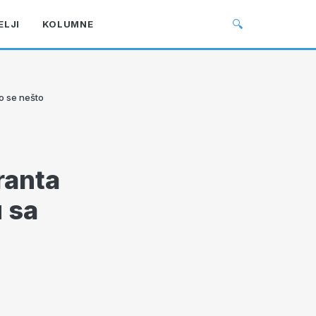
🔍
ELJI
KOLUMNE
lo se nešto
ranta
u sa