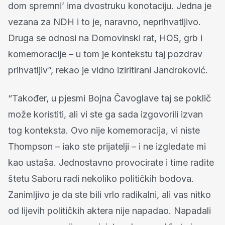
dom spremni’ ima dvostruku konotaciju. Jedna je
vezana za NDH i to je, naravno, neprihvatljivo.
Druga se odnosi na Domovinski rat, HOS, grb i
komemoracije – u tom je kontekstu taj pozdrav
prihvatljiv”, rekao je vidno iziritirani Jandroković.
“Također, u pjesmi Bojna Čavoglave taj se poklič
može koristiti, ali vi ste ga sada izgovorili izvan
tog konteksta. Ovo nije komemoracija, vi niste
Thompson – iako ste prijatelji – i ne izgledate mi
kao ustaša. Jednostavno provocirate i time radite
štetu Saboru radi nekoliko političkih bodova.
Zanimljivo je da ste bili vrlo radikalni, ali vas nitko
od lijevih političkih aktera nije napadao. Napadali