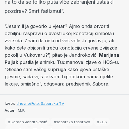
na to da se toliko puta viče zabranjeni ustaški
pozdrav? Smrt fašizmu!“.
“Jesam li ja govorio u vjetar? Ajmo onda otvoriti
ozbiljnu raspravu o dvostrukoj konotaciji simbola i
zvijezda. Znam da neki od vas vole Jugoslaviju, ali
kako ćete objasniti treću konotaciju crvene zvijezde i
pokolj u Vukovaru?”, pitao je Jandroković.
Marijana
Puljak
pustila je snimku Tuđmanove izjave o HOS-u.
“Gledao sam vašeg supruga kako pjeva ustaške
pjesme, sada vi, s takvom hipotekom nama dijelite
lekcije, smiješno”, odgovara predsjednik Sabora.
Izvor:
dnevno/Foto: Saborska TV
Autor:
M.P.
#Gordan Jandroković
#saborska rasprava
#ZDS