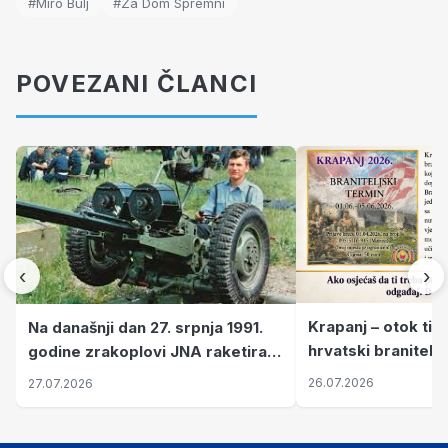
#Miro Bulj
#Za Dom Spremni
POVEZANI ČLANCI
‹
›
Krapanj – otok tiš
Na današnji dan 27. srpnja 1991.
hrvatski branitelj
godine zrakoplovi JNA raketirali
pronalaze mir
su vojarnu i obučni centar "Nikola
26.07.2026
27.07.2026
Šubić Zrinski" popularno zvanu
"Opatovačka pustara"