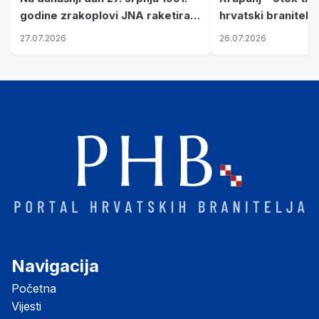
hrvatski branitelj
godine zrakoplovi JNA raketirali
pronalaze mir
su vojarnu i obučni centar "Nikola
26.07.2026
27.07.2026
Šubić Zrinski" popularno zvanu
"Opatovačka pustara"
Navigacija
Početna
Vijesti