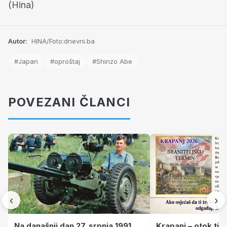
(Hina)
Autor:
HINA/Foto:dnevni.ba
#Japan
#oproštaj
#Shinzo Abe
POVEZANI ČLANCI
‹
›
Krapanj – otok tiš
Na današnji dan 27. srpnja 1991.