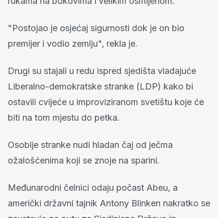
rukama na bokovima i velikim osmijehom.
"Postojao je osjećaj sigurnosti dok je on bio
premijer i vodio zemlju", rekla je.
Drugi su stajali u redu ispred sjedišta vladajuće
Liberalno-demokratske stranke (LDP) kako bi
ostavili cvijeće u improviziranom svetištu koje će
biti na tom mjestu do petka.
Osoblje stranke nudi hladan čaj od ječma
ožalošćenima koji se znoje na sparini.
Međunarodni čelnici odaju počast Abeu, a
američki državni tajnik Antony Blinken nakratko se