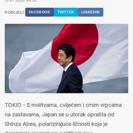
12.07.2022 09:16
PODIJELI:
FACEBOOK
TWITTER
LINKEDIN
TOKIO - S molitvama, cvijećem i crnim vrpcama
na zastavama, Japan se u utorak oprašta od
Shinza Abea, polarizirajuće ličnosti koja je