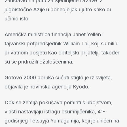
zaustavio na putu za Sjedinjene Države iz
jugoistočne Azije u ponedjeljak ujutro kako bi
učinio isto.
Američka ministrica financija Janet Yellen i
tajvanski potpredsjednik William Lai, koji su bili u
privatnom posjetu kao obiteljski prijatelji, također
su se pridružili ožalošćenima.
Gotovo 2000 poruka sućuti stiglo je iz svijeta,
objavila je novinska agencija Kyodo.
Dok se zemlja pokušava pomiriti s ubojstvom,
vlasti nastavljaju istragu osumnjičenika, 41-
godišnjeg Tetsuyja Yamagamija, koji je uhićen na