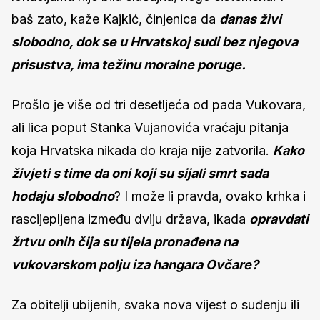
baš zato, kaže Kajkić, činjenica da
danas živi
slobodno, dok se u Hrvatskoj sudi bez njegova
prisustva, ima težinu moralne poruge.
Prošlo je više od tri desetljeća od pada Vukovara,
ali lica poput Stanka Vujanovića vraćaju pitanja
koja Hrvatska nikada do kraja nije zatvorila.
Kako
živjeti s time da oni koji su sijali smrt sada
hodaju slobodno
? I može li pravda, ovako krhka i
rascijepljena između dviju država, ikada
opravdati
žrtvu onih čija su tijela pronađena na
vukovarskom polju iza hangara Ovčare?
Za obitelji ubijenih, svaka nova vijest o suđenju ili