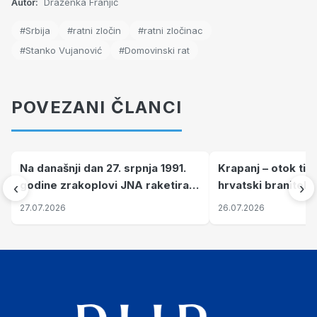
Autor:
Draženka Franjić
#Srbija
#ratni zločin
#ratni zločinac
#Stanko Vujanović
#Domovinski rat
POVEZANI ČLANCI
Na današnji dan 27. srpnja 1991.
Krapanj – otok tiš
godine zrakoplovi JNA raketirali
hrvatski branitelj
‹
›
su vojarnu i obučni centar "Nikola
pronalaze mir
27.07.2026
26.07.2026
Šubić Zrinski" popularno zvanu
"Opatovačka pustara"