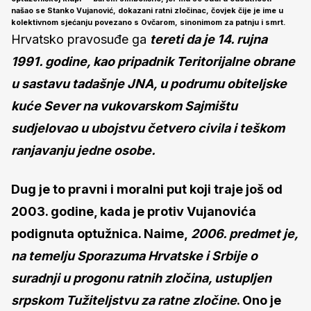
našao se Stanko Vujanović, dokazani ratni zločinac, čovjek čije je ime u
kolektivnom sjećanju povezano s Ovčarom, sinonimom za patnju i smrt.
Hrvatsko pravosuđe ga
tereti da je 14. rujna
1991. godine, kao pripadnik Teritorijalne obrane
u sastavu tadašnje JNA, u podrumu obiteljske
kuće Sever na vukovarskom Sajmištu
sudjelovao u ubojstvu četvero civila i teškom
ranjavanju jedne osobe.
Dug je to pravni i moralni put koji traje još od
2003. godine, kada je protiv Vujanovića
podignuta optužnica. Naime,
2006. predmet je,
na temelju Sporazuma Hrvatske i Srbije o
suradnji u progonu ratnih zločina, ustupljen
srpskom Tužiteljstvu za ratne zločine
. Ono je