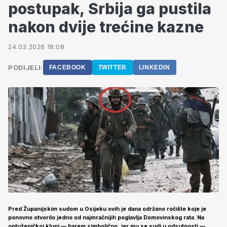
postupak, Srbija ga pustila
nakon dvije trećine kazne
24.03.2026 18:08
PODIJELI:
FACEBOOK
TWITTER
LINKEDIN
Pred Županijskim sudom u Osijeku ovih je dana održano ročište koje je
ponovno otvorilo jedno od najmračnijih poglavlja Domovinskog rata. Na
optuženičkoj klupi — barem simbolično, jer mu se sudi u odsutnosti —