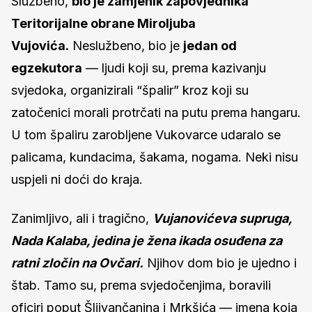
Službeno,
bio je zamjenik zapovjednika
Teritorijalne obrane Miroljuba
Vujovića.
Neslužbeno, bio je
jedan od
egzekutora
— ljudi koji su, prema kazivanju
svjedoka, organizirali “špalir” kroz koji su
zatočenici morali protrčati na putu prema hangaru.
U tom špaliru zarobljene Vukovarce udaralo se
palicama, kundacima, šakama, nogama. Neki nisu
uspjeli ni doći do kraja.
Zanimljivo, ali i tragično,
Vujanovićeva supruga,
Nada Kalaba, jedina je žena ikada osuđena za
ratni zločin na Ovčari.
Njihov dom bio je ujedno i
štab. Tamo su, prema svjedočenjima, boravili
oficiri poput Šljivančanina i Mrkšića — imena koja