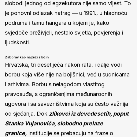
slobodi jednog od egzekutora nije samo vijest. To
je ponovni odlazak natrag — u 1991., u hladnoću
podruma i tamu hangara u kojem je, kako
svjedoče preživjeli, nestalo svjetla, povjerenja i
ljudskosti.
Zaborav kao najteži zločin
Hrvatska, tri desetljeća nakon rata, i dalje vodi
borbu koja više nije na bojišnici, već u sudnicama
i arhivima. Borbu s nelagodom vlastitog
pravosuđa, s ograničenjima međunarodnih
ugovora i sa savezništvima koja su često važnija
od sjećanja. Dok
zlikovci iz devedesetih, poput
Stanka Vujanovića, slobodno prelaze
granice,
institucije se prebacuju na fraze o