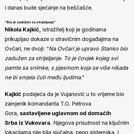
i danas bude sjećanje na beščašće.
“Bio je zadužen za strijeljanje”
Nikola Kajkić,
istražitelj koji je godinama
prikupljao dokaze o stravičnim događajima na
Ovčari, ne dvoji: “
Na Ovčari je upravo Stanko bio
zadužen za strijeljanje. To je čovjek kojeg svi
pamte sa snimke, s pjesmom koja se više nikada
ne bi smjela čuti među ljudima
.”
Kajkić
podsjeća da je Vujanović u to vrijeme bio
zamjenik komandanta T.O. Petrova
Gora,
sastavljene uglavnom od domaćih
Srba
iz Vukovara
. Njegova prisutnost na ključnim
lokacijama nije bila slučajna, nego sistemska. I