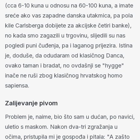
(cca 6-10 kuna u odnosu na 60-100 kuna, a imate
sreće ako vas zapadne danska utakmica, pa pola
kile Carlsberga dobijete za akcijske četiri banke),
no kada smo zagazili u trgovinu, slijedili su nas
pogledi puni čuđenja, pa i laganog prijezira. Istina
je, doduše, da odudaram od klasičnog Danca,
ovako taman i bradat, no ovdašnji se "hygge"
inače ne ruši zbog klasičnog hrvatskog homo
sapiensa.
Zalijevanje pivom
Problem je, naime, bio što sam u dućan, po navici,
uletio s maskom. Nakon dva-tri zgražanja u
očima, pristupila mi je gospođa i pitala: "A zašto