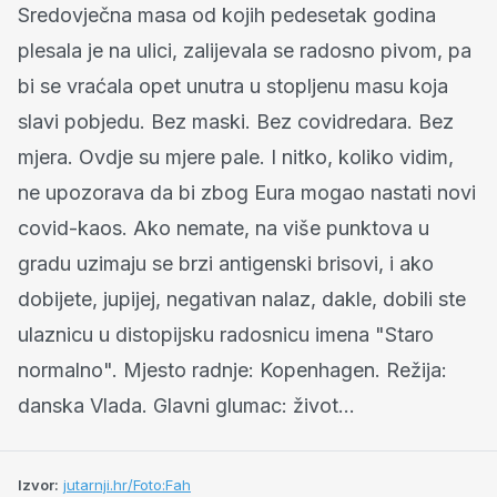
Sredovječna masa od kojih pedesetak godina
plesala je na ulici, zalijevala se radosno pivom, pa
bi se vraćala opet unutra u stopljenu masu koja
slavi pobjedu. Bez maski. Bez covidredara. Bez
mjera. Ovdje su mjere pale. I nitko, koliko vidim,
ne upozorava da bi zbog Eura mogao nastati novi
covid-kaos. Ako nemate, na više punktova u
gradu uzimaju se brzi antigenski brisovi, i ako
dobijete, jupijej, negativan nalaz, dakle, dobili ste
ulaznicu u distopijsku radosnicu imena "Staro
normalno". Mjesto radnje: Kopenhagen. Režija:
danska Vlada. Glavni glumac: život...
Izvor:
jutarnji.hr/Foto:Fah