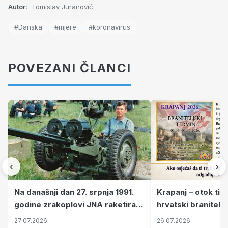
Autor:
Tomislav Juranović
#Danska
#mjere
#koronavirus
POVEZANI ČLANCI
‹
›
Krapanj – otok tiš
Na današnji dan 27. srpnja 1991.
hrvatski branitelj
godine zrakoplovi JNA raketirali
pronalaze mir
su vojarnu i obučni centar "Nikola
26.07.2026
27.07.2026