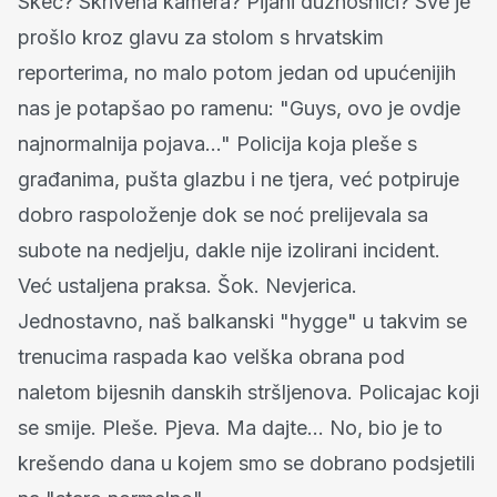
Skeč? Skrivena kamera? Pijani dužnosnici? Sve je
prošlo kroz glavu za stolom s hrvatskim
reporterima, no malo potom jedan od upućenijih
nas je potapšao po ramenu: "Guys, ovo je ovdje
najnormalnija pojava..." Policija koja pleše s
građanima, pušta glazbu i ne tjera, već potpiruje
dobro raspoloženje dok se noć prelijevala sa
subote na nedjelju, dakle nije izolirani incident.
Već ustaljena praksa. Šok. Nevjerica.
Jednostavno, naš balkanski "hygge" u takvim se
trenucima raspada kao velška obrana pod
naletom bijesnih danskih stršljenova. Policajac koji
se smije. Pleše. Pjeva. Ma dajte... No, bio je to
krešendo dana u kojem smo se dobrano podsjetili