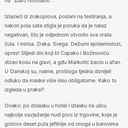
na "staro normalno".
Izlazeći iz zrakoplova, poslani na testiranja, a
nakon pola sata stigla je poruka da je nalaz
negativan, što je odjednom otvorilo sva vrata
čula. I mirisa. Zraka. Svega. Dežurni epidemiolozi,
oprez! Slijedi dio koji bi Capaku i Božinoviću
dizao kosu na glavi, a gđu Markotić bacio u afan.
U Danskoj su, naime, prošloga tjedna donijeli
odluku da maske više nisu obligatorne. Kako to
izgleda u praksi?
Ovako: po dolasku u hotel i izlasku na ulicu
najbolje osvježenje nudi pivo iz trgovine, koje je
gotovo deset puta jeftinije od onoga u barovima