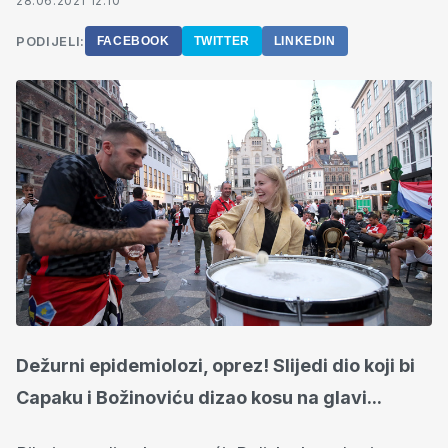
28.06.2021 12:10
PODIJELI:
FACEBOOK
TWITTER
LINKEDIN
Dežurni epidemiolozi, oprez! Slijedi dio koji bi
Capaku i Božinoviću dizao kosu na glavi...