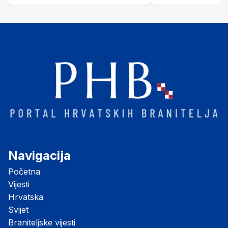
Šubić Zrinski" popularno zvanu
"Opatovačka pustara"
Navigacija
Početna
Vijesti
Hrvatska
Svijet
Braniteljske vijesti