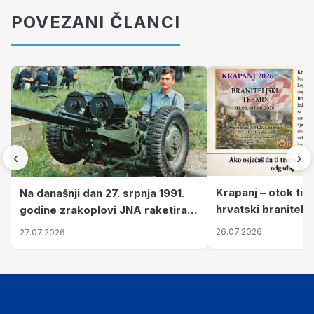
POVEZANI ČLANCI
‹
›
Krapanj – otok tiš
Na današnji dan 27. srpnja 1991.
hrvatski branitelj
godine zrakoplovi JNA raketirali
pronalaze mir
su vojarnu i obučni centar "Nikola
26.07.2026
27.07.2026
Šubić Zrinski" popularno zvanu
"Opatovačka pustara"