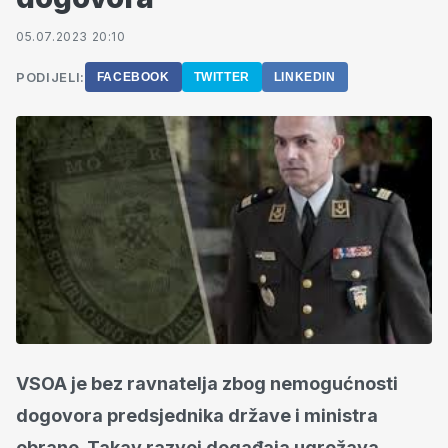
05.07.2023 20:10
PODIJELI:
FACEBOOK
TWITTER
LINKEDIN
VSOA je bez ravnatelja zbog nemogućnosti
dogovora predsjednika države i ministra
obrane. Takav razvoj događaja ugrožava