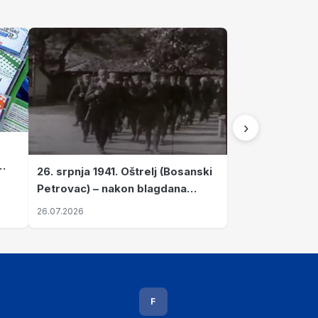
›
26. srpnja 1941. Oštrelj (Bosanski
Petrovac) – nakon blagdana
Svete Ane izvršen napad srpskih
26.07.2026
ustanika na vlak s ženama i
djecom
F