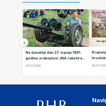
‹
Krapanj
Na današnji dan 27. srpnja 1991.
hrvatsk
godine zrakoplovi JNA raketirali
pronala
su vojarnu i obučni centar "Nikola
26.07.202
27.07.2026
Šubić Zrinski" popularno zvanu
"Opatovačka pustara"
Navi