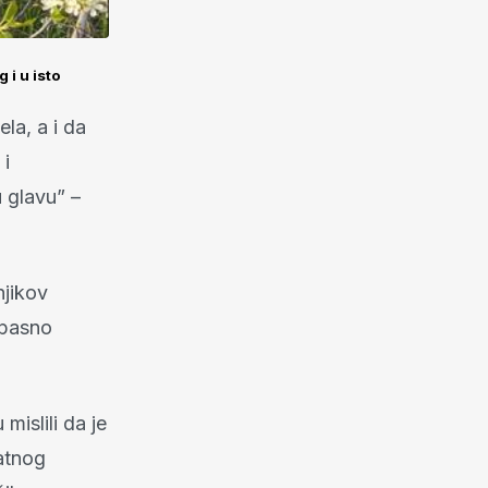
 i u isto
la, a i da
 i
 glavu” –
njikov
opasno
mislili da je
ratnog