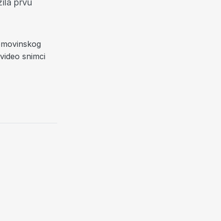
žila prvu
Domovinskog
 video snimci