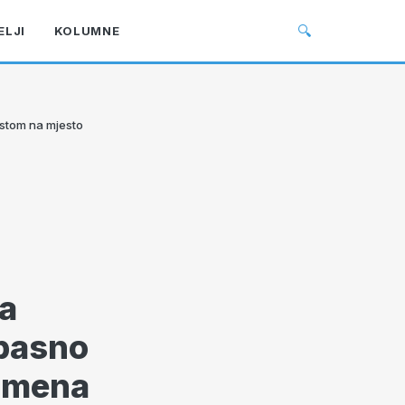
🔍
ELJI
KOLUMNE
stom na mjesto
la
opasno
ramena