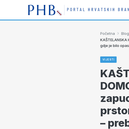
›
Početna
Blog
KAŠTELANSKA HE
gdje je bilo op
VIJESTI
KAŠT
DOMO
zapuc
prsto
– pre