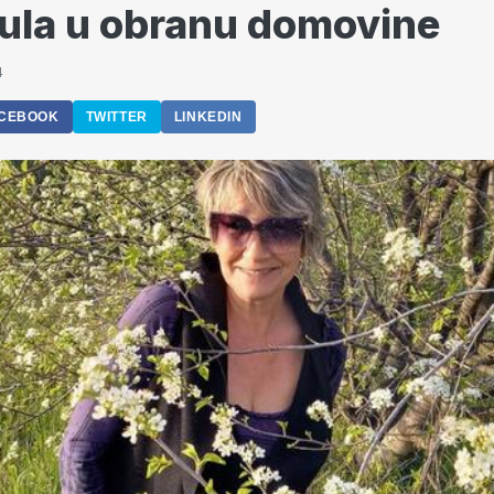
nula u obranu domovine
4
CEBOOK
TWITTER
LINKEDIN