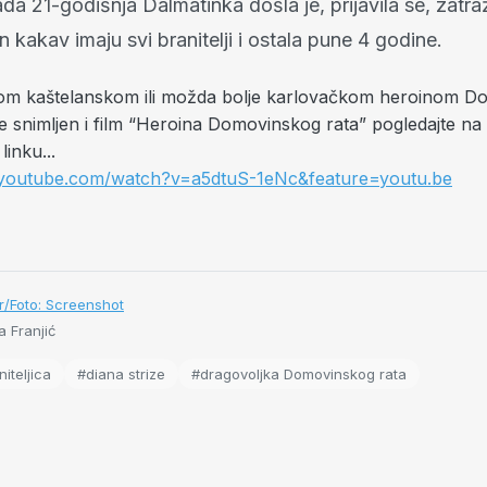
ada 21-godišnja Dalmatinka došla je, prijavila se, zatra
an kakav imaju svi branitelji i ostala pune 4 godine.
vom kaštelanskom ili možda bolje karlovačkom heroinom 
 je snimljen i film “Heroina Domovinskog rata” pogledajte na
linku...
you
tube.com/watch?v=a5dtuS-1eNc&feature=youtu.be
r/Foto: Screenshot
 Franjić
iteljica
#diana strize
#dragovoljka Domovinskog rata