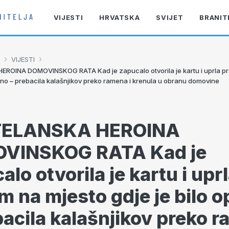
VIJESTI
HRVATSKA
SVIJET
BRANIT
›
›
VIJESTI
ROINA DOMOVINSKOG RATA Kad je zapucalo otvorila je kartu i uprla pr
asno – prebacila kalašnjikov preko ramena i krenula u obranu domovine
ELANSKA HEROINA
VINSKOG RATA Kad je
alo otvorila je kartu i upr
m na mjesto gdje je bilo 
bacila kalašnjikov preko 