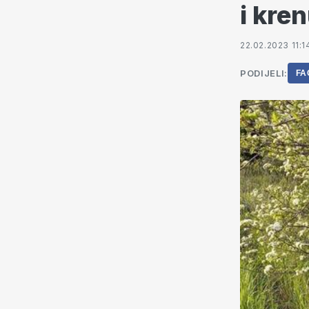
i kre
22.02.2023 11:1
PODIJELI:
FA