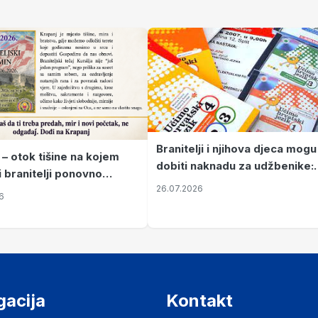
Branitelji i njihova djeca mogu
 – otok tišine na kojem
dobiti naknadu za udžbenike:
i branitelji ponovno
zahtjevi se podnose do 31.
26.07.2026
ze mir
6
listopada
gacija
Kontakt