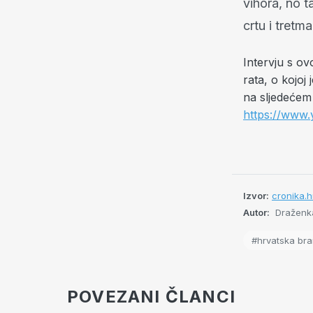
vihora, no t
crtu i tretm
Intervju s o
rata, o kojoj
na sljedećem 
https://www.
Izvor:
cronika.h
Autor:
Draženka
#hrvatska bran
POVEZANI ČLANCI