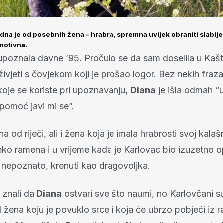
edna je od posebnih žena – hrabra, spremna uvijek obraniti slabijeg
motivna.
poznala davne ’95. Pročulo se da sam doselila u Kašte
 živjeti s čovjekom koji je prošao logor. Bez nekih fraza
koje se koriste pri upoznavanju,
Diana
je išla odmah “u
 pomoć javi mi se”.
a od riječi, ali i žena koja je imala hrabrosti svoj kalaš
reko ramena i u vrijeme kada je Karlovac bio izuzetno 
j nepoznato, krenuti kao dragovoljka.
 znali da
Diana
ostvari sve što naumi, no Karlovčani su 
 žena koju je povuklo srce i koja će ubrzo pobjeći iz 