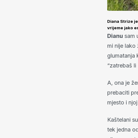
Diana Strize j
vrijeme jako e
Dianu
sam u
mi nije lako
glumatanja 
“zatrebaš li
A, ona je žen
prebaciti p
mjesto i njo
Kaštelani su
tek jedna od