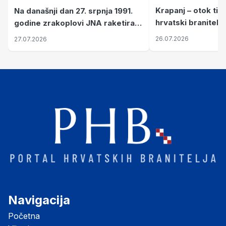
Krapanj – otok tiš
Na današnji dan 27. srpnja 1991.
hrvatski branitelj
godine zrakoplovi JNA raketirali
pronalaze mir
su vojarnu i obučni centar "Nikola
26.07.2026
27.07.2026
Šubić Zrinski" popularno zvanu
"Opatovačka pustara"
Navigacija
Početna