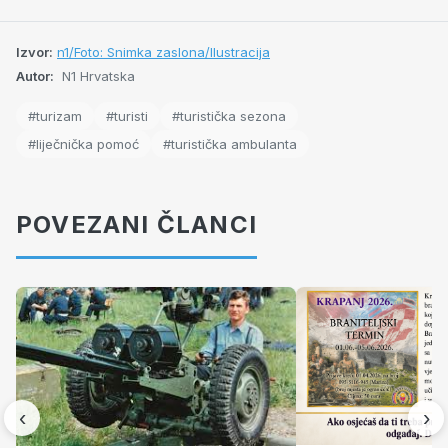
Izvor:
n1/Foto: Snimka zaslona/Ilustracija
Autor:
N1 Hrvatska
#turizam
#turisti
#turistička sezona
#liječnička pomoć
#turistička ambulanta
POVEZANI ČLANCI
‹
›