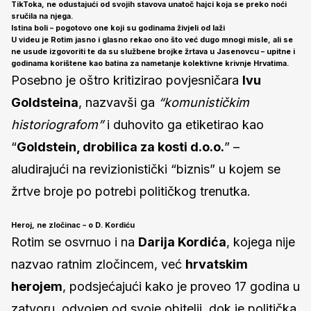
TikToka, ne odustajući od svojih stavova unatoč hajci koja se preko noći
sručila na njega.
Istina boli – pogotovo one koji su godinama živjeli od laži
U videu je Rotim jasno i glasno rekao ono što već dugo mnogi misle, ali se
ne usude izgovoriti te da su
službene brojke žrtava u Jasenovcu – upitne
i
godinama korištene kao batina za nametanje kolektivne krivnje Hrvatima.
Posebno je oštro kritizirao povjesničara
Ivu
Goldsteina
, nazvavši ga
“komunističkim
historiografom”
i duhovito ga etiketirao kao
“
Goldstein, drobilica za kosti d.o.o.
” –
aludirajući na revizionistički “biznis” u kojem se
žrtve broje po potrebi političkog trenutka.
Heroj, ne zločinac
– o D. Kordiću
Rotim se osvrnuo i na
Darija Kordića
, kojega nije
nazvao ratnim zločincem, već
hrvatskim
herojem
, podsjećajući kako je proveo 17 godina u
zatvoru, odvojen od svoje obitelji, dok je politička