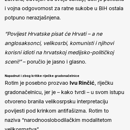
i vojna odgovornost za ratne sukobe u BiH ostala
potpuno nerazjašnjena.
“Povijest Hrvatske pisat će Hrvati – a ne
anglosaksonci, velikosrbi, komunisti i njihovi
korisni idioti na hrvatskoj medijsko-političkoj
sceni!”
– poručio je jasno i glasno.
Napadnut i zbog kritike riječke gradonačelnice
Rotim je posebno prozvao
Ivu Rinčić
, riječku
gradonačelnicu, jer je – kako tvrdi – u svom istupu
otvoreno branila velikosrpsku interpretaciju
povijesti pod krinkom antifašizma. Rotim to
naziva “narodnooslobodilačkim modalitetom
velikosrpstva”.