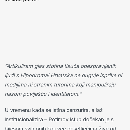
“Artikuliram glas stotina tisuća obespravljenih
ljudi s Hipodroma! Hrvatska ne duguje isprike ni
medijima ni stranim tutorima koji manipuliraju
našom poviješću i identitetom.”
U vremenu kada se istina cenzurira, a laž
institucionalizira – Rotimov istup dočekan je s
bijesom svih onih koji već desetljećima žive od