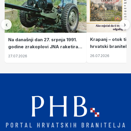
‹
›
Krapanj – otok tiš
Na današnji dan 27. srpnja 1991.
hrvatski branitelj
godine zrakoplovi JNA raketirali
pronalaze mir
su vojarnu i obučni centar "Nikola
26.07.2026
27.07.2026
Šubić Zrinski" popularno zvanu
"Opatovačka pustara"