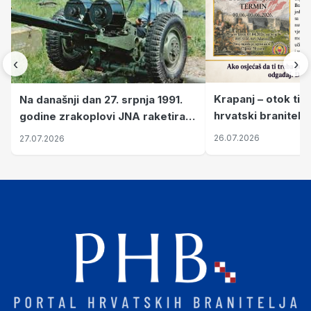
‹
›
Krapanj – otok tiš
Na današnji dan 27. srpnja 1991.
hrvatski branitelj
godine zrakoplovi JNA raketirali
pronalaze mir
su vojarnu i obučni centar "Nikola
26.07.2026
27.07.2026
Šubić Zrinski" popularno zvanu
"Opatovačka pustara"