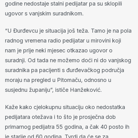
godine nedostaje stalni pedijatar pa su sklopili
ugovor s vanjskim suradnikom.
“U Đurđevcu je situacija još teža. Tamo je na pola
radnog vremena radio pedijatar u mirovini koji
nam je prije neki mjesec otkazao ugovor o
suradnji. Od tada ne možemo doći ni do vanjskog
suradnika pa pacijenti s đurđevačkog područja
moraju na pregled u Pitomaču, odnosno u
susjednu županiju”, ističe Hanžeković.
Kaže kako cjelokupnu situaciju oko nedostatka
pedijatara otežava i to što je prosječna dob
primarnog pedijatra 55 godina, a čak 40 posto ih
je starije od 60 godina. Tvrdi da će se za