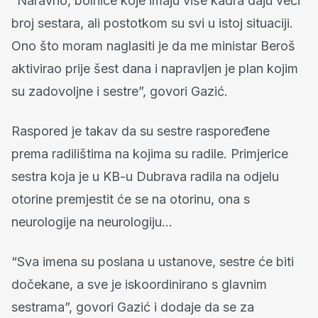
“Naravno, bolnice koje imaju više kadra daju veći
broj sestara, ali postotkom su svi u istoj situaciji.
Ono što moram naglasiti je da me ministar Beroš
aktivirao prije šest dana i napravljen je plan kojim
su zadovoljne i sestre”, govori Gazić.
Raspored je takav da su sestre raspoređene
prema radilištima na kojima su radile. Primjerice
sestra koja je u KB-u Dubrava radila na odjelu
otorine premjestit će se na otorinu, ona s
neurologije na neurologiju…
“Sva imena su poslana u ustanove, sestre će biti
dočekane, a sve je iskoordinirano s glavnim
sestrama”, govori Gazić i dodaje da se za