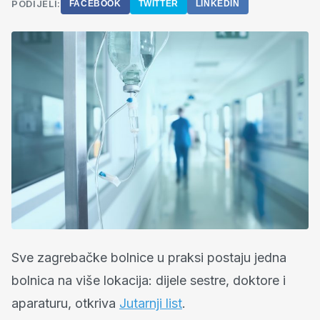
PODIJELI:
FACEBOOK
TWITTER
LINKEDIN
Sve zagrebačke bolnice u praksi postaju jedna
bolnica na više lokacija: dijele sestre, doktore i
aparaturu, otkriva
Jutarnji list
.