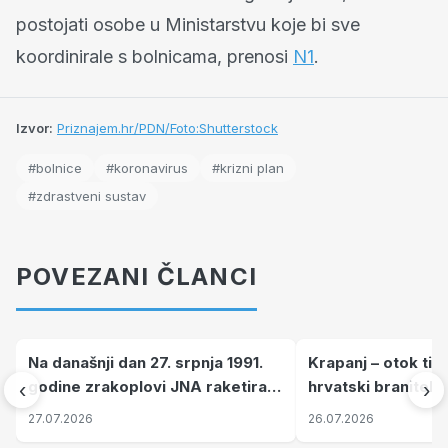
postojati osobe u Ministarstvu koje bi sve
koordinirale s bolnicama, prenosi
N1
.
Izvor:
Priznajem.hr/PDN/Foto:Shutterstock
#bolnice
#koronavirus
#krizni plan
#zdrastveni sustav
POVEZANI ČLANCI
Na današnji dan 27. srpnja 1991.
Krapanj – otok tiš
godine zrakoplovi JNA raketirali
hrvatski branitelj
‹
›
su vojarnu i obučni centar "Nikola
pronalaze mir
27.07.2026
26.07.2026
Šubić Zrinski" popularno zvanu