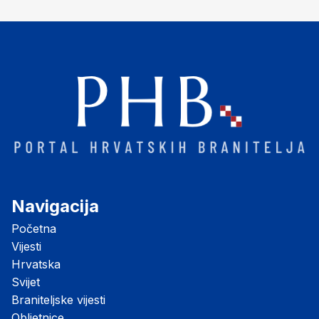
"Opatovačka pustara"
Navigacija
Početna
Vijesti
Hrvatska
Svijet
Braniteljske vijesti
Obljetnice