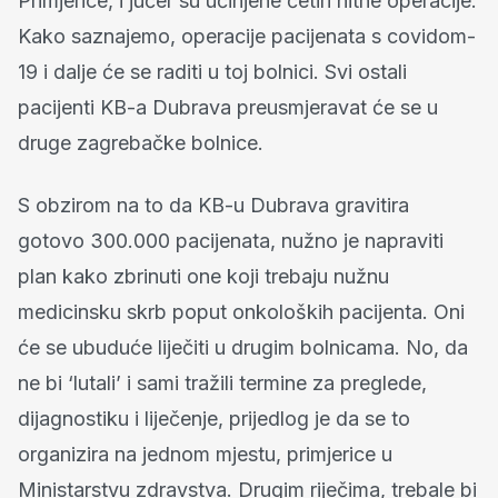
Primjerice, i jučer su učinjene četiri hitne operacije.
Kako saznajemo, operacije pacijenata s covidom-
19 i dalje će se raditi u toj bolnici. Svi ostali
pacijenti KB-a Dubrava preusmjeravat će se u
druge zagrebačke bolnice.
S obzirom na to da KB-u Dubrava gravitira
gotovo 300.000 pacijenata, nužno je napraviti
plan kako zbrinuti one koji trebaju nužnu
medicinsku skrb poput onkoloških pacijenta. Oni
će se ubuduće liječiti u drugim bolnicama. No, da
ne bi ‘lutali’ i sami tražili termine za preglede,
dijagnostiku i liječenje, prijedlog je da se to
organizira na jednom mjestu, primjerice u
Ministarstvu zdravstva. Drugim riječima, trebale bi