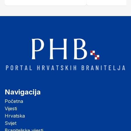
Šubić Zrinski" popularno zvanu
"Opatovačka pustara"
Navigacija
Početna
Vijesti
Hrvatska
Svijet
Braniteljske vijesti