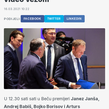
16.03.2021 10:22
PODIJELI:
FACEBOOK
TWITTER
LINKEDIN
U 12.30 sati sati u Beču premijeri
Janez Janša,
Andrej Babiš, Bojko Borisov i Arturs