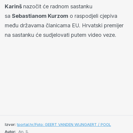
Karinš
nazočit će radnom sastanku
sa
Sebastianom Kurzom
o raspodjeli cjepiva
među državama članicama EU. Hrvatski premijer
na sastanku će sudjelovati putem video veze.
Izvor:
tportal.hr/Foto: GEERT VANDEN WIJNGAERT / POOL
Autor:
An. S.