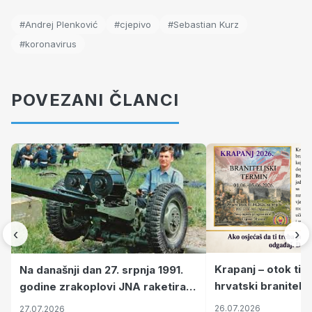
#Andrej Plenković
#cjepivo
#Sebastian Kurz
#koronavirus
POVEZANI ČLANCI
‹
›
Krapanj – otok tiš
Na današnji dan 27. srpnja 1991.
hrvatski branitelj
godine zrakoplovi JNA raketirali
pronalaze mir
su vojarnu i obučni centar "Nikola
26.07.2026
27.07.2026