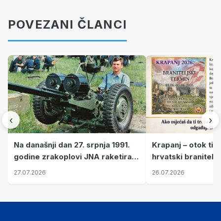
POVEZANI ČLANCI
‹
›
Krapanj – otok tiš
Na današnji dan 27. srpnja 1991.
hrvatski branitelj
godine zrakoplovi JNA raketirali
pronalaze mir
su vojarnu i obučni centar "Nikola
26.07.2026
27.07.2026
Šubić Zrinski" popularno zvanu
"Opatovačka pustara"