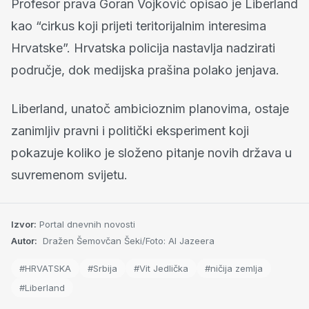
Profesor prava Goran Vojković opisao je Liberland
kao “cirkus koji prijeti teritorijalnim interesima
Hrvatske”. Hrvatska policija nastavlja nadzirati
područje, dok medijska prašina polako jenjava.
Liberland, unatoč ambicioznim planovima, ostaje
zanimljiv pravni i politički eksperiment koji
pokazuje koliko je složeno pitanje novih država u
suvremenom svijetu.
Izvor:
Portal dnevnih novosti
Autor:
Dražen Šemovčan Šeki/Foto: Al Jazeera
#HRVATSKA
#Srbija
#Vit Jedlička
#ničija zemlja
#Liberland