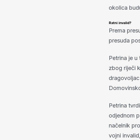
okolica bud
Ratni invalid?
Prema presud
presuda po
Petrina je u
zbog riječi 
dragovoljac
Domovinskog
Petrina tvrd
odjednom pos
načelnik pro
vojni invali