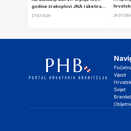
hrvatsk
godine zrakoplovi JNA raketirali
pronala
su vojarnu i obučni centar "Nikola
26.07.202
27.07.2026
Šubić Zrinski" popularno zvanu
"Opatovačka pustara"
Navi
Početn
Vijesti
Hrvats
Svijet
Branitel
Obljetn