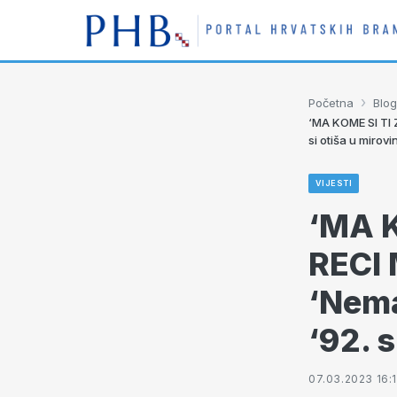
›
Početna
Blog
‘MA KOME SI TI 
si otiša u mirovi
VIJESTI
‘MA 
RECI M
‘Nema
‘92. s
07.03.2023 16: