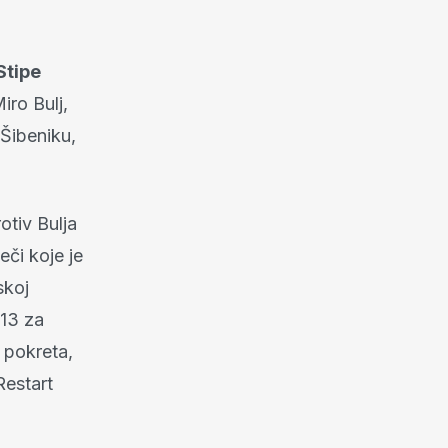
Stipe
iro Bulj,
Šibeniku,
otiv Bulja
eči koje je
skoj
 13 za
 pokreta,
Restart