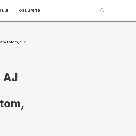
🔍
ELJI
KOLUMNE
kim ratom, ‘92.
 AJ
atom,