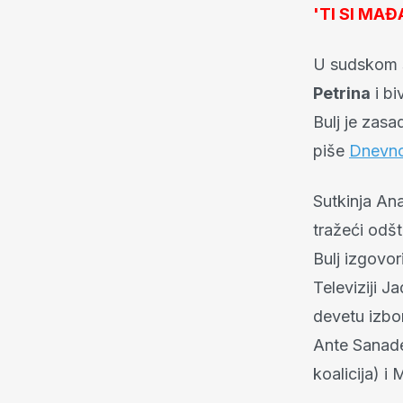
'TI SI MA
U sudskom s
Petrina
i bi
Bulj je zas
piše
Dnevno
Sutkinja Ana
tražeći odšt
Bulj izgovor
Televiziji Ja
devetu izbo
Ante Sanade
koalicija) i