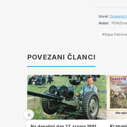
Izvor:
Dnevno.hr
Autor:
PDN/Dnev
#Stipe Petrina
POVEZANI ČLANCI
‹
Krapanj
Na današnji dan 27. srpnja 1991.