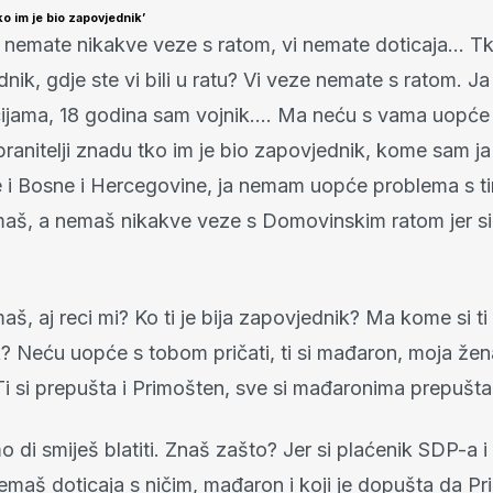
tko im je bio zapovjednik’
 vi nemate nikakve veze s ratom, vi nemate doticaja… T
nik, gdje ste vi bili u ratu? Vi veze nemate s ratom. J
ijama, 18 godina sam vojnik…. Ma neću s vama uopće 
 branitelji znadu tko im je bio zapovjednik, kome sam j
 i Bosne i Hercegovine, ja nemam uopće problema s tim
imaš, a nemaš nikakve veze s Domovinskim ratom jer si 
aš, aj reci mi? Ko ti je bija zapovjednik? Ma kome si ti 
? Neću uopće s tobom pričati, ti si mađaron, moja žena
i si prepušta i Primošten, sve si mađaronima prepušta
mo di smiješ blatiti. Znaš zašto? Jer si plaćenik SDP-a 
emaš doticaja s ničim, mađaron i koji je dopušta da Pr