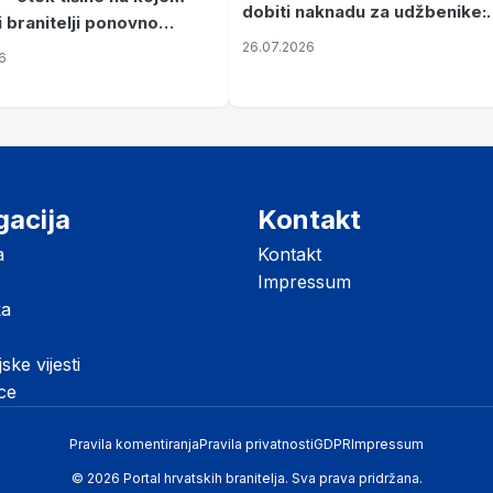
dobiti naknadu za udžbenike:
i branitelji ponovno
zahtjevi se podnose do 31.
26.07.2026
ze mir
6
listopada
gacija
Kontakt
a
Kontakt
Impressum
ka
jske vijesti
ice
Pravila komentiranja
Pravila privatnosti
GDPR
Impressum
© 2026 Portal hrvatskih branitelja. Sva prava pridržana.