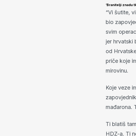
‘Branitelji znadu 
“Vi šutite,
bio zapovjed
svim operac
jer hrvatski
od Hrvatske
priče koje 
mirovinu.
Koje veze im
zapovjednik
mađarona. T
Ti blatiš ta
HDZ-a. Ti n