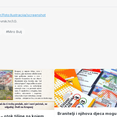
/Foto:Ilustracija/screenshot
nik.hr/I.G.
#Miro Bulj
Branitelji i njihova djeca mogu
 – otok tišine na kojem