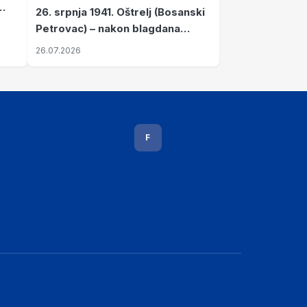
26. srpnja 1941. Oštrelj (Bosanski
Petrovac) – nakon blagdana
Svete Ane izvršen napad srpskih
26.07.2026
ustanika na vlak s ženama i
djecom
F