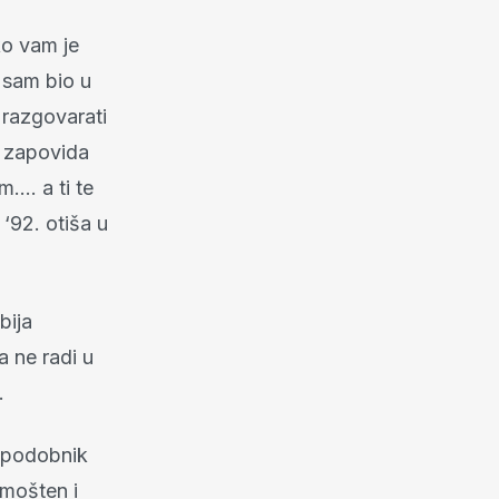
ko vam je
a sam bio u
razgovarati
a zapovida
…. a ti te
‘92. otiša u
bija
 ne radi u
.
i podobnik
imošten i