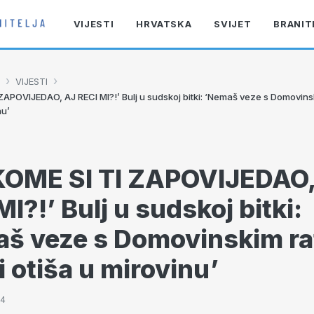
VIJESTI
HRVATSKA
SVIJET
BRANIT
›
›
VIJESTI
ZAPOVIJEDAO, AJ RECI MI?!’ Bulj u sudskoj bitki: ‘Nemaš veze s Domovins
nu’
KOME SI TI ZAPOVIJEDAO,
I?!’ Bulj u sudskoj bitki:
š veze s Domovinskim r
i otiša u mirovinu’
14