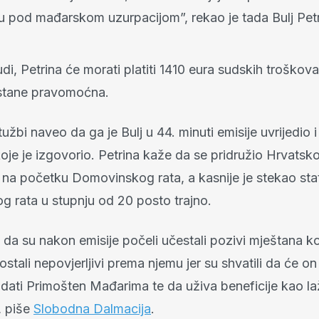
u pod mađarskom uzurpacijom”, rekao je tada Bulj Petr
i, Petrina će morati platiti 1410 eura sudskih troškov
stane pravomoćna.
 tužbi naveo da ga je Bulj u 44. minuti emisije uvrijedio 
koje je izgovorio. Petrina kaže da se pridružio Hrvatsko
 na početku Domovinskog rata, a kasnije je stekao stat
 rata u stupnju od 20 posto trajno.
i da su nakon emisije počeli učestali pozivi mještana ko
tali nepovjerljivi prema njemu jer su shvatili da će o
dati Primošten Mađarima te da uživa beneficije kao lažn
d, piše
Slobodna Dalmacija
.