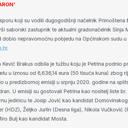
ĐARON'
poru koji su vodili dugogodišnji načelnik Primoštena
vši saborski zastupnik te aktualni gradonačelnik Sinja M
ad dobio nepravomoćnu pobjedu na Općinskom sudu u 
.hr
.
 Kević Brakus odbila je tužbu koju je Petrina podnio pr
etu u iznosu od 6,636,14 eura (50 tisuća kuna) zbog rij
io u predizbornoj emisiji u srpnju 2020. godine na split
dran. U emisiji su gostovali Petrina kao nositelj liste br.
rnu jedinicu te Josip Jović kao kandidat Domovinskog
r (HDZ), Željko Jurlin (Desna liga), Nikola Vučković (
 Miro Bulj kao kandidat Mosta.