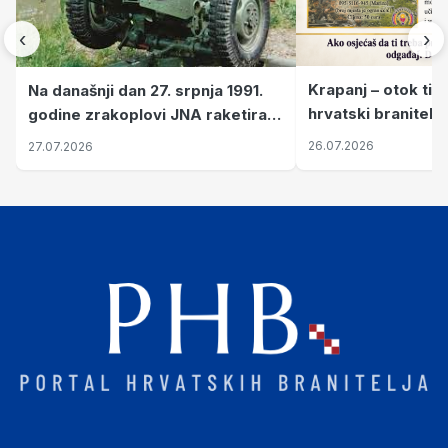
‹
›
Krapanj – otok tiš
Na današnji dan 27. srpnja 1991.
hrvatski branitelj
godine zrakoplovi JNA raketirali
pronalaze mir
su vojarnu i obučni centar "Nikola
26.07.2026
27.07.2026
Šubić Zrinski" popularno zvanu
"Opatovačka pustara"