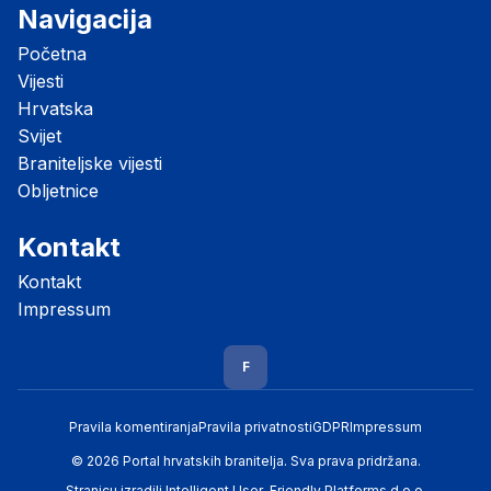
Navigacija
Početna
Vijesti
Hrvatska
Svijet
Braniteljske vijesti
Obljetnice
Kontakt
Kontakt
Impressum
F
Pravila komentiranja
Pravila privatnosti
GDPR
Impressum
© 2026 Portal hrvatskih branitelja. Sva prava pridržana.
Stranicu izradili
Intelligent User-Friendly Platforms d.o.o.