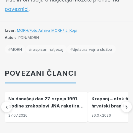
poveznici
.
Izvor:
MORH/Foto:Arhiva MORH/ J. Kopi
Autor:
PDN/MORH
#MORH
#raspisan natječaj
#djelatna vojna služba
POVEZANI ČLANCI
Na današnji dan 27. srpnja 1991.
Krapanj – otok tiš
godine zrakoplovi JNA raketirali
hrvatski branitelj
‹
›
su vojarnu i obučni centar "Nikola
pronalaze mir
27.07.2026
26.07.2026
Šubić Zrinski" popularno zvanu
"Opatovačka pustara"