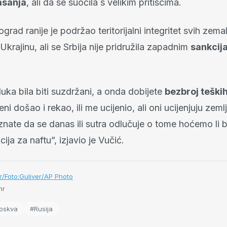
asanja
, ali da se suočila s velikim pritiscima.
grad ranije je podržao teritorijalni integritet svih zemal
 Ukrajinu, ali se Srbija nije pridružila zapadnim
sankcij
uka bila biti suzdržani, a onda dobijete
bezbroj teških
eni došao i rekao, ili me ucijenio, ali oni ucijenjuju ze
i znate da se danas ili sutra odlučuje o tome hoćemo li bi
ija za naftu”, izjavio je Vučić.
/Foto:Guliver/AP Photo
hr
oskva
#Rusija