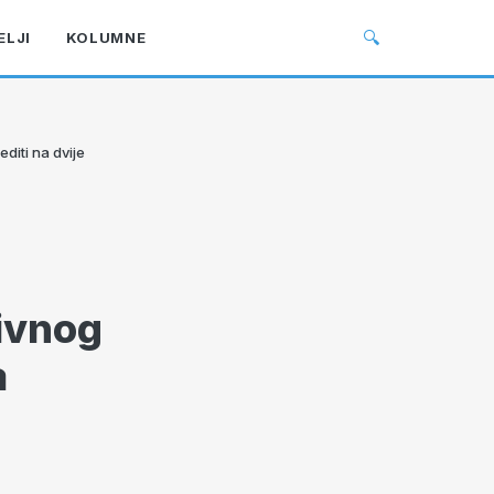
🔍
ELJI
KOLUMNE
diti na dvije
divnog
a