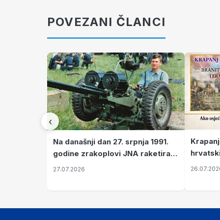
POVEZANI ČLANCI
‹
Krapanj
Na današnji dan 27. srpnja 1991.
hrvatsk
godine zrakoplovi JNA raketirali
pronala
su vojarnu i obučni centar "Nikola
26.07.202
27.07.2026
Šubić Zrinski" popularno zvanu
"Opatovačka pustara"