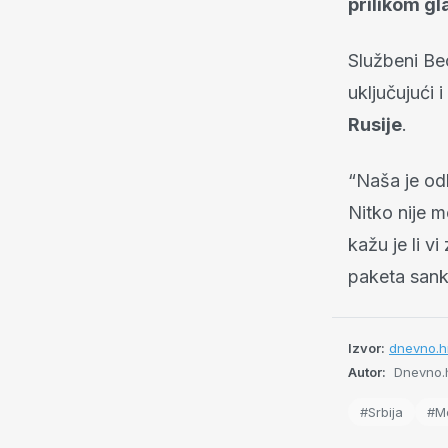
prilikom gl
Službeni Beo
uključujući i
Rusije
.
“Naša je odl
Nitko nije m
kažu je li v
paketa sankc
Izvor:
dnevno.hr
Autor:
Dnevno.
#Srbija
#M