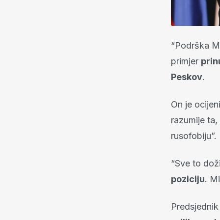
“Podrška Mađ
primjer
prin
Peskov
.
On je ocijen
razumije ta,
rusofobiju”.
“Sve to dož
poziciju
. M
Predsjednik 