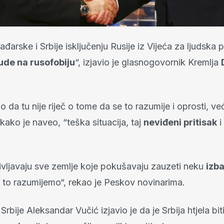
arske i Srbije isključenju Rusije iz Vijeća za ljudska 
ude na rusofobiju
“, izjavio je glasnogovornik Kremlja
io da tu nije riječ o tome da se to razumije i oprosti, ve
 kako je naveo, “teška situacija, taj
neviđeni pritisak
i
ivljavaju sve zemlje koje pokušavaju zauzeti neku
izb
i to razumijemo“, rekao je Peskov novinarima.
Srbije Aleksandar Vučić izjavio je da je Srbija htjela bit