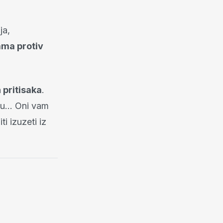
ja,
ama protiv
 pritisaka
.
mlju… Oni vam
ti izuzeti iz