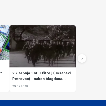
›
26. srpnja 1941. Oštrelj (Bosanski
Petrovac) – nakon blagdana
Svete Ane izvršen napad srpskih
26.07.2026
ustanika na vlak s ženama i
djecom