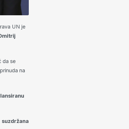
prava UN je
Dmitrij
ć da se
 prinuda na
alansiranu
i
suzdržana