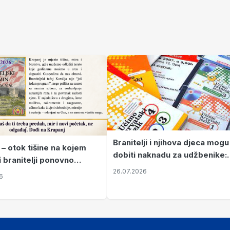
Branitelji i njihova djeca mogu
 – otok tišine na kojem
dobiti naknadu za udžbenike:
i branitelji ponovno
zahtjevi se podnose do 31.
26.07.2026
ze mir
6
listopada