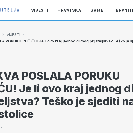
VIJESTI
HRVATSKA
SVIJET
BRANIT
›
›
VIJESTI
PORUKU VUČIĆU! Je li ovo kraj jednog divnog prijateljstva? Teško je sje
VA POSLALA PORUKU
U! Je li ovo kraj jednog 
eljstva? Teško je sjediti n
stolice
52