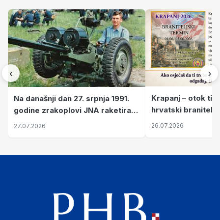
‹
›
Krapanj – otok tiš
Na današnji dan 27. srpnja 1991.
hrvatski branitelj
godine zrakoplovi JNA raketirali
pronalaze mir
su vojarnu i obučni centar "Nikola
26.07.2026
27.07.2026
Šubić Zrinski" popularno zvanu
"Opatovačka pustara"