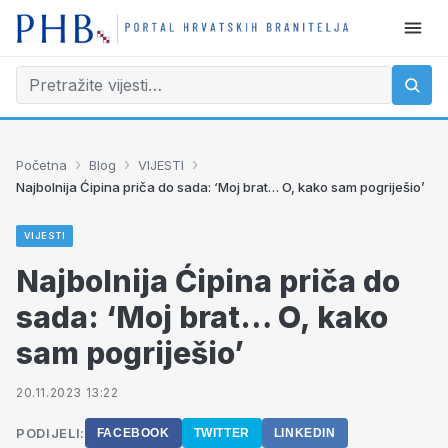
›
›
›
Početna
Blog
VIJESTI
Najbolnija Ćipina priča do sada: ‘Moj brat… O, kako sam pogriješio’
VIJESTI
Najbolnija Ćipina priča do
sada: ‘Moj brat… O, kako
sam pogriješio’
20.11.2023 13:22
PODIJELI:
FACEBOOK
TWITTER
LINKEDIN