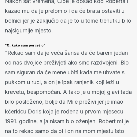
Nakon sat vremena, Ćipe je došao kod Roberta i
kazao mu da je prelomio i da će brata ostaviti u
bolnici jer je zaključio da je to u tome trenutku bilo
najsigurnije mjesto.
“O, kako sam poriješio”
“Rekao sam da je veća šansa da će barem jedan
od nas dvojice preživjeti ako smo razdvojeni. Bio
sam siguran da će mene ubiti kada me uhvate s
puškom u ruci, a on je ipak ranjenik koji leži u
krevetu, bespomoćan. A tako je u mojoj glavi tada
bilo posloženo, bolje da Mile preživi jer je imao
kćerkicu Doris koja je rođena u prvom mjesecu
1991. godine, a ja nisam bio oženjen. Robert mi je
na to rekao samo da bi i on na mom mjestu isto