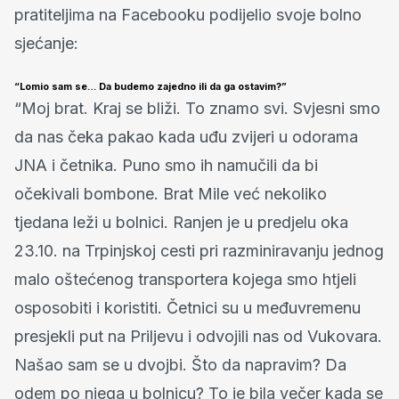
pratiteljima na Facebooku podijelio svoje bolno
sjećanje:
“Lomio sam se… Da budemo zajedno ili da ga ostavim?”
“Moj brat. Kraj se bliži. To znamo svi. Svjesni smo
da nas čeka pakao kada uđu zvijeri u odorama
JNA i četnika. Puno smo ih namučili da bi
očekivali bombone. Brat Mile već nekoliko
tjedana leži u bolnici. Ranjen je u predjelu oka
23.10. na Trpinjskoj cesti pri razminiravanju jednog
malo oštećenog transportera kojega smo htjeli
osposobiti i koristiti. Četnici su u međuvremenu
presjekli put na Priljevu i odvojili nas od Vukovara.
Našao sam se u dvojbi. Što da napravim? Da
odem po njega u bolnicu? To je bila večer kada se