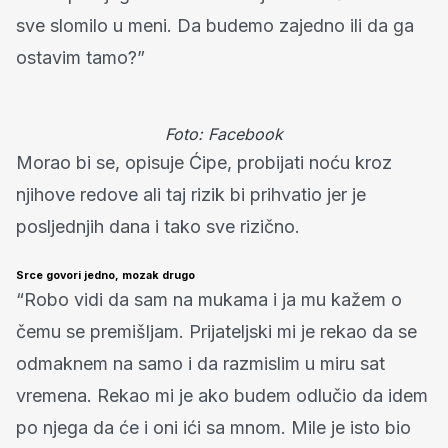
sve slomilo u meni. Da budemo zajedno ili da ga
ostavim tamo?”
Foto: Facebook
Morao bi se, opisuje Ćipe, probijati noću kroz
njihove redove ali taj rizik bi prihvatio jer je
posljednjih dana i tako sve rizično.
Srce govori jedno, mozak drugo
“Robo vidi da sam na mukama i ja mu kažem o
čemu se premišljam. Prijateljski mi je rekao da se
odmaknem na samo i da razmislim u miru sat
vremena. Rekao mi je ako budem odlučio da idem
po njega da će i oni ići sa mnom. Mile je isto bio