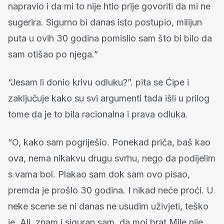
napravio i da mi to nije htio prije govoriti da mi ne
sugerira. Sigurno bi danas isto postupio, milijun
puta u ovih 30 godina pomislio sam što bi bilo da
sam otišao po njega.”
“Jesam li donio krivu odluku?”. pita se Ćipe i
zaključuje kako su svi argumenti tada išli u prilog
tome da je to bila racionalna i prava odluka.
“O, kako sam pogriješio. Ponekad priča, baš kao
ova, nema nikakvu drugu svrhu, nego da podijelim
s vama bol. Plakao sam dok sam ovo pisao,
premda je prošlo 30 godina. I nikad neće proći. U
neke scene se ni danas ne usudim uživjeti, teško
je. Ali, znam i siguran sam, da moj brat Mile nije