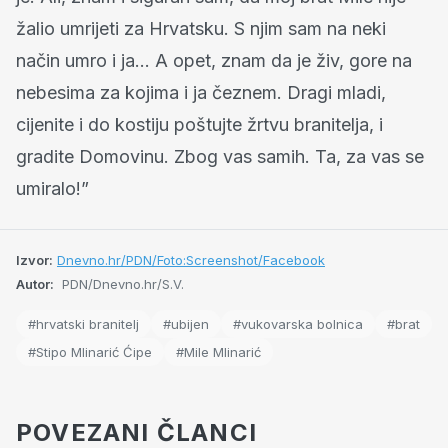
žalio umrijeti za Hrvatsku. S njim sam na neki
način umro i ja… A opet, znam da je živ, gore na
nebesima za kojima i ja čeznem. Dragi mladi,
cijenite i do kostiju poštujte žrtvu branitelja, i
gradite Domovinu. Zbog vas samih. Ta, za vas se
umiralo!”
Izvor:
Dnevno.hr/PDN/Foto:Screenshot/Facebook
Autor:
PDN/Dnevno.hr/S.V.
#hrvatski branitelj
#ubijen
#vukovarska bolnica
#brat
#Stipo Mlinarić Ćipe
#Mile Mlinarić
POVEZANI ČLANCI