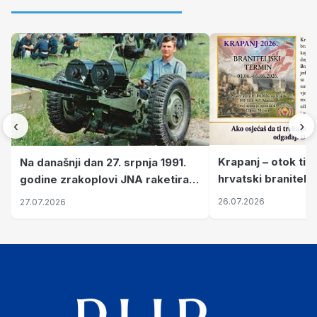
‹
›
Krapanj – otok tiš
Na današnji dan 27. srpnja 1991.
hrvatski branitelj
godine zrakoplovi JNA raketirali
pronalaze mir
su vojarnu i obučni centar "Nikola
26.07.2026
27.07.2026
Šubić Zrinski" popularno zvanu
"Opatovačka pustara"