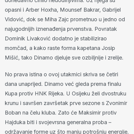
donedavno činilo nedodirljivima. Uz njega su
opasni i Arber Hoxha, Mounsef Bakrar, Gabrijel
Vidović, dok se Miha Zajc prometnuo u jedno od
najugodnijih iznenađenja prvenstva. Povratak
Dominik Livaković dodatno je stabilizirao
momčad, a kako raste forma kapetana Josip
Mišić, tako Dinamo djeluje sve ozbiljnije i zrelije.
No prava istina o ovoj utakmici skriva se četiri
dana unaprijed. Dinamo već gleda prema finalu
Kupa protiv HNK Rijeka. U Osijeku želi dvostruku
krunu i savršen završetak prve sezone s Zvonimir
Boban na čelu kluba. Zato će Maksimir protiv
Hajduka biti i svojevrsna generalna proba –
održavanje forme uz što manju potrošnju energije.