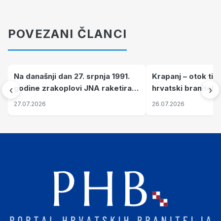
POVEZANI ČLANCI
Na današnji dan 27. srpnja 1991.
Krapanj – otok tiš
godine zrakoplovi JNA raketirali
hrvatski branitelj
‹
›
su vojarnu i obučni centar "Nikola
pronalaze mir
27.07.2026
26.07.2026
Šubić Zrinski" popularno zvanu
"Opatovačka pustara"