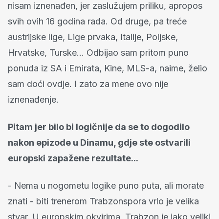
nisam iznenađen, jer zaslužujem priliku, apropos
svih ovih 16 godina rada. Od druge, pa treće
austrijske lige, Lige prvaka, Italije, Poljske,
Hrvatske, Turske... Odbijao sam pritom puno
ponuda iz SA i Emirata, Kine, MLS-a, naime, želio
sam doći ovdje. I zato za mene ovo nije
iznenađenje.
Pitam jer bilo bi logičnije da se to dogodilo
nakon epizode u Dinamu, gdje ste ostvarili
europski zapažene rezultate...
- Nema u nogometu logike puno puta, ali morate
znati - biti trenerom Trabzonspora vrlo je velika
stvar. U europskim okvirima, Trabzon je jako veliki