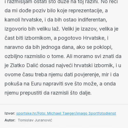
i razmišljam ostati što duže na toj razini. No reći
da mi dođe poziv bilo koje reprezentacije, a
kamoli hrvatske, i da bih ostao indiferentan,
izgovorio bih veliku laž. Veliki je izazov, velika je
čast biti izbornikom, a pogotovo Hrvatske, i
naravno da bih jednoga dana, ako se poklopi,
ozbiljno razmislio o tome. Ali moramo svi znati da
je Zlatko Dalić dosad najveći hrvatski izbornik, i u
ovome času treba njemu dati povjerenje, mir i da
pokuša na Euru napraviti sve što može, a onda
njemu prepustiti da razmisli što dalje.
Izvor:
sportske.hr/Foto: Michael Taeger/imago Sportfotodienst
Autor:
Tomislav Juranović