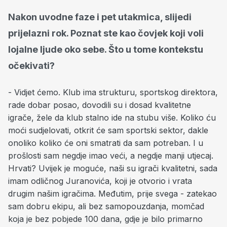
Nakon uvodne faze i pet utakmica, slijedi
prijelazni rok. Poznat ste kao čovjek koji voli
lojalne ljude oko sebe. Što u tome kontekstu
očekivati?
- Vidjet ćemo. Klub ima strukturu, sportskog direktora,
rade dobar posao, dovodili su i dosad kvalitetne
igrače, žele da klub stalno ide na stubu više. Koliko ću
moći sudjelovati, otkrit će sam sportski sektor, dakle
onoliko koliko će oni smatrati da sam potreban. I u
prošlosti sam negdje imao veći, a negdje manji utjecaj.
Hrvati? Uvijek je moguće, naši su igrači kvalitetni, sada
imam odličnog Juranovića, koji je otvorio i vrata
drugim našim igračima. Međutim, prije svega - zatekao
sam dobru ekipu, ali bez samopouzdanja, momčad
koja je bez pobjede 100 dana, gdje je bilo primarno