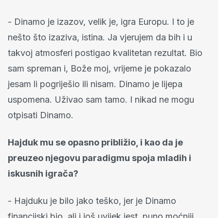
- Dinamo je izazov, velik je, igra Europu. I to je
nešto što izaziva, istina. Ja vjerujem da bih i u
takvoj atmosferi postigao kvalitetan rezultat. Bio
sam spreman i, Bože moj, vrijeme je pokazalo
jesam li pogriješio ili nisam. Dinamo je lijepa
uspomena. Uživao sam tamo. I nikad ne mogu
otpisati Dinamo.
Hajduk mu se opasno približio, i kao da je
preuzeo njegovu paradigmu spoja mladih i
iskusnih igrača?
- Hajduku je bilo jako teško, jer je Dinamo
financijski bio, ali i još uvijek jest, puno moćniji