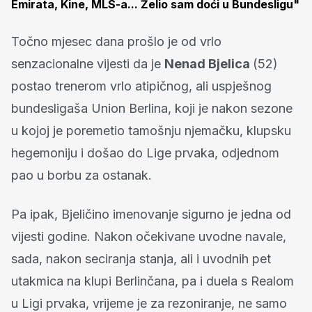
Emirata, Kine, MLS-a... Želio sam doći u Bundesligu"
Točno mjesec dana prošlo je od vrlo
senzacionalne vijesti da je
Nenad Bjelica
(52)
postao trenerom vrlo atipičnog, ali uspješnog
bundesligaša Union Berlina, koji je nakon sezone
u kojoj je poremetio tamošnju njemačku, klupsku
hegemoniju i došao do Lige prvaka, odjednom
pao u borbu za ostanak.
Pa ipak, Bjeličino imenovanje sigurno je jedna od
vijesti godine. Nakon očekivane uvodne navale,
sada, nakon seciranja stanja, ali i uvodnih pet
utakmica na klupi Berlinčana, pa i duela s Realom
u Ligi prvaka, vrijeme je za rezoniranje, ne samo