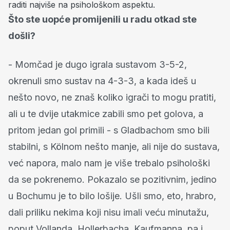
raditi najviše na psihološkom aspektu.
Što ste uopće promijenili u radu otkad ste
došli?
- Momčad je dugo igrala sustavom 3-5-2,
okrenuli smo sustav na 4-3-3, a kada ideš u
nešto novo, ne znaš koliko igrači to mogu pratiti,
ali u te dvije utakmice zabili smo pet golova, a
pritom jedan gol primili - s Gladbachom smo bili
stabilni, s Kölnom nešto manje, ali nije do sustava,
već napora, malo nam je više trebalo psihološki
da se pokrenemo. Pokazalo se pozitivnim, jedino
u Bochumu je to bilo lošije. Ušli smo, eto, hrabro,
dali priliku nekima koji nisu imali veću minutažu,
poput Vollanda, Hollerbacha, Kaufmanna, pa i