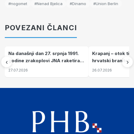
#nogomet
#Nenad Bjelica
#Dinamo
#Union Berlin
POVEZANI ČLANCI
Na današnji dan 27. srpnja 1991.
Krapanj – otok tiš
godine zrakoplovi JNA raketirali
hrvatski branitelj
‹
›
su vojarnu i obučni centar "Nikola
pronalaze mir
27.07.2026
26.07.2026
Šubić Zrinski" popularno zvanu
"Opatovačka pustara"