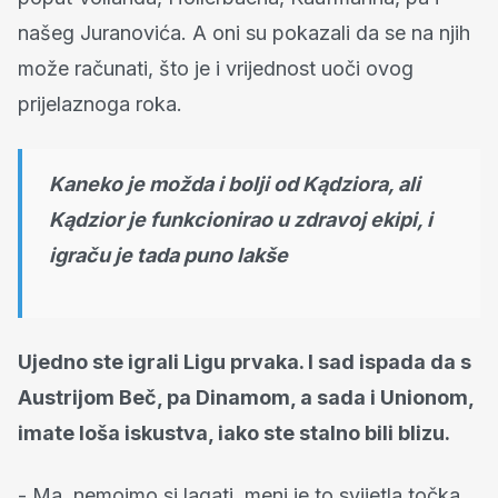
našeg Juranovića. A oni su pokazali da se na njih
može računati, što je i vrijednost uoči ovog
prijelaznoga roka.
Kaneko je možda i bolji od Kądziora, ali
Kądzior je funkcionirao u zdravoj ekipi, i
igraču je tada puno lakše
Ujedno ste igrali Ligu prvaka. I sad ispada da s
Austrijom Beč, pa Dinamom, a sada i Unionom,
imate loša iskustva, iako ste stalno bili blizu.
- Ma, nemojmo si lagati, meni je to svijetla točka