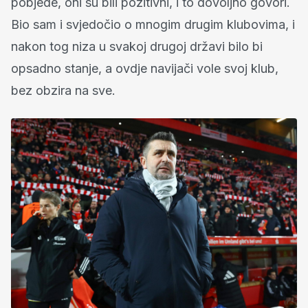
pobjede, oni su bili pozitivni, i to dovoljno govori.
Bio sam i svjedočio o mnogim drugim klubovima, i
nakon tog niza u svakoj drugoj državi bilo bi
opsadno stanje, a ovdje navijači vole svoj klub,
bez obzira na sve.