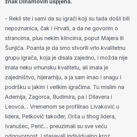
znak Dinamovih uspjeha.
- Rekli ste i sami da su igrači koji su tada došli bili
nepoznanica, čak i Hrvati, a da ne govorim o
strancima, plus nekim klincima, poput Majera ili
Šunjića. Poanta je da smo stvorili vrlo kvalitetnu
grupu igrača, koja je disala zajedno, i možda nije
imala neku vrhunsku kvalitetu, ali imala je
zajedništvo, hijerarhiju, a ja sam imao i snagu i
podršku u jakim i velikim igračima. Tu mislim na
Ademija, Zagorca, Budimira, pa i Dilavera i
Leovca... Vremenom se profilirao Livaković u
lidera, Petković također, Orša u tihog lidera,
Ivanušec, Perić... preuzimali su sve veću
odgovornost, i stasavali individualno kroz