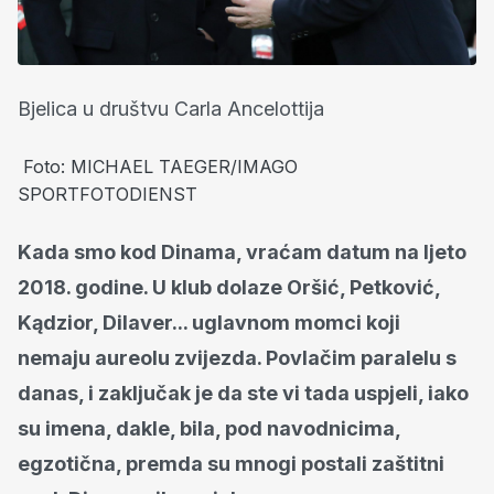
Bjelica u društvu Carla Ancelottija
Foto: MICHAEL TAEGER/IMAGO
SPORTFOTODIENST
Kada smo kod Dinama, vraćam datum na ljeto
2018. godine. U klub dolaze Oršić, Petković,
Kądzior, Dilaver... uglavnom momci koji
nemaju aureolu zvijezda. Povlačim paralelu s
danas, i zaključak je da ste vi tada uspjeli, iako
su imena, dakle, bila, pod navodnicima,
egzotična, premda su mnogi postali zaštitni