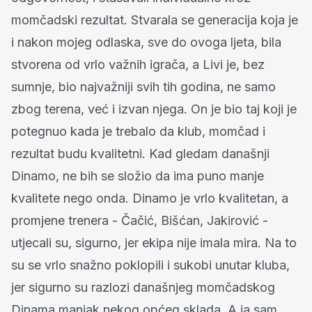
momčadski rezultat. Stvarala se generacija koja je
i nakon mojeg odlaska, sve do ovoga ljeta, bila
stvorena od vrlo važnih igrača, a Livi je, bez
sumnje, bio najvažniji svih tih godina, ne samo
zbog terena, već i izvan njega. On je bio taj koji je
potegnuo kada je trebalo da klub, momčad i
rezultat budu kvalitetni. Kad gledam današnji
Dinamo, ne bih se složio da ima puno manje
kvalitete nego onda. Dinamo je vrlo kvalitetan, a
promjene trenera - Čačić, Bišćan, Jakirović -
utjecali su, sigurno, jer ekipa nije imala mira. Na to
su se vrlo snažno poklopili i sukobi unutar kluba,
jer sigurno su razlozi današnjeg momčadskog
Dinama manjak nekog općeg sklada. A ja sam